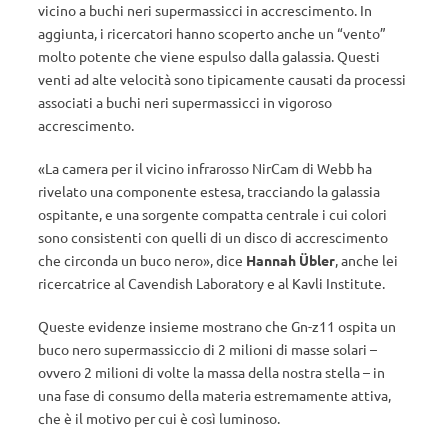
vicino a buchi neri supermassicci in accrescimento. In
aggiunta, i ricercatori hanno scoperto anche un “vento”
molto potente che viene espulso dalla galassia. Questi
venti ad alte velocità sono tipicamente causati da processi
associati a buchi neri supermassicci in vigoroso
accrescimento.
«La camera per il vicino infrarosso NirCam di Webb ha
rivelato una componente estesa, tracciando la galassia
ospitante, e una sorgente compatta centrale i cui colori
sono consistenti con quelli di un disco di accrescimento
che circonda un buco nero», dice
Hannah Übler
, anche lei
ricercatrice al Cavendish Laboratory e al Kavli Institute.
Queste evidenze insieme mostrano che Gn-z11 ospita un
buco nero supermassiccio di 2 milioni di masse solari –
ovvero 2 milioni di volte la massa della nostra stella – in
una fase di consumo della materia estremamente attiva,
che è il motivo per cui è così luminoso.