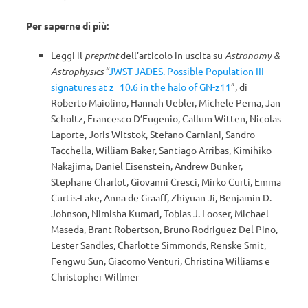
Per saperne di più:
Leggi il
preprint
dell’articolo in uscita su
Astronomy &
Astrophysics
“
JWST-JADES. Possible Population III
signatures at z=10.6 in the halo of GN-z11
”, di
Roberto Maiolino, Hannah Uebler, Michele Perna, Jan
Scholtz, Francesco D’Eugenio, Callum Witten, Nicolas
Laporte, Joris Witstok, Stefano Carniani, Sandro
Tacchella, William Baker, Santiago Arribas, Kimihiko
Nakajima, Daniel Eisenstein, Andrew Bunker,
Stephane Charlot, Giovanni Cresci, Mirko Curti, Emma
Curtis-Lake, Anna de Graaff, Zhiyuan Ji, Benjamin D.
Johnson, Nimisha Kumari, Tobias J. Looser, Michael
Maseda, Brant Robertson, Bruno Rodriguez Del Pino,
Lester Sandles, Charlotte Simmonds, Renske Smit,
Fengwu Sun, Giacomo Venturi, Christina Williams e
Christopher Willmer