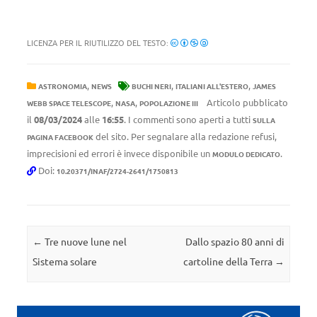
LICENZA PER IL RIUTILIZZO DEL TESTO:
,
,
,
ASTRONOMIA
NEWS
BUCHI NERI
ITALIANI ALL'ESTERO
JAMES
,
,
Articolo pubblicato
WEBB SPACE TELESCOPE
NASA
POPOLAZIONE III
il
08/03/2024
alle
16:55
. I commenti sono aperti a tutti
SULLA
del sito. Per segnalare alla redazione refusi,
PAGINA FACEBOOK
imprecisioni ed errori è invece disponibile un
.
MODULO DEDICATO
Doi:
10.20371/INAF/2724-2641/1750813
Navigazione articolo
←
Tre nuove lune nel
Dallo spazio 80 anni di
Sistema solare
cartoline della Terra
→