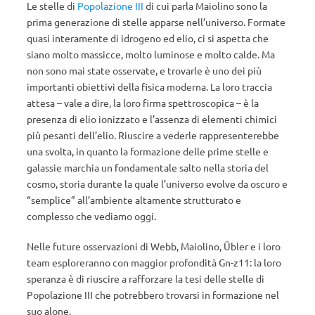
Le stelle di
Popolazione III
di cui parla Maiolino sono la
prima generazione di stelle apparse nell’universo. Formate
quasi interamente di idrogeno ed elio, ci si aspetta che
siano molto massicce, molto luminose e molto calde. Ma
non sono mai state osservate, e trovarle è uno dei più
importanti obiettivi della fisica moderna. La loro traccia
attesa – vale a dire, la loro firma spettroscopica – è la
presenza di elio ionizzato e l’assenza di elementi chimici
più pesanti dell’elio. Riuscire a vederle rappresenterebbe
una svolta, in quanto la formazione delle prime stelle e
galassie marchia un fondamentale salto nella storia del
cosmo, storia durante la quale l’universo evolve da oscuro e
“semplice” all’ambiente altamente strutturato e
complesso che vediamo oggi.
Nelle future osservazioni di Webb, Maiolino, Übler e i loro
team esploreranno con maggior profondità Gn-z11: la loro
speranza è di riuscire a rafforzare la tesi delle stelle di
Popolazione III che potrebbero trovarsi in formazione nel
suo alone.