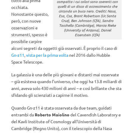
tutto alla prima
compatta i cui colori sono coerenti con
quelli di un disco di accrescimento che
occhiata.
circonda un buco nero. Crediti: Nasa,
Nonostante questo,
Esa, Csa, Brant Robertson (Uc Santa
però, con nuove
Cruz), Ben Johnson (CfA), Sandro
Tacchella (Cambridge), Marcia Rieke
osservazioni e
(University of Arizona), Daniel
strumenti, spesso è
Eisenstein (CfA)
possibile carpire
alcuni segreti da oggetti già osservati. È proprio il caso di
Gn-z11
,
vista per la prima volta
nel 2016 dallo Hubble
Space Telescope.
La galassia è una delle più giovani e distanti mai osservate
– già esisteva quando l’universo, che oggi ha 13.8 miliardi di
anni, aveva solo 430 milioni di anni – e così brillante che sta
sfidando gli scienziati a capirne il motivo.
Quando Gn-z11 è stata osservata da due team, guidati
entrambi da
Roberto Maiolino
del Cavendish Laboratory e
del Kavli Institute of Cosmology all’Università di
Cambridge (Regno Unito), con il telescopio della Nasa