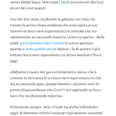
James Webb Space Telescope (
Jwst
) sono venuti alla luce
alcuni dei suoi segreti.
Uno dei due team, studiando la galassia con Jwst, ha
trovato la prima chiara evidenza che essa ospita al suo
interno un buco nero supermassiccio centrale che sta
rapidamente accrescendo materia. La loro scoperta – della
quale
già vi avevamo dato notizia
lo scorso gennaio,
quando
è stata pubblicata
su
Nature
– fa di questo il più
lontano buco nero supermassiccio attivo avvistato fino a
oggi.
«Abbiamo trovato del gas estremamente denso che è
comune in vicinanza di un buco nero supermassiccio che
sta accrescendo gas», spiega Maiolino. «Queste sono le
prime chiare evidenze che Gn-z11 sta ospitando un buco
nero che sta divorando materia».
Utilizzando sempre Jwst, il team ha anche individuato
segni di elementi chimici ionizzati tipicamente osservati