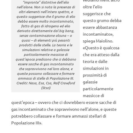
“impronte” distintive dell’elio
oltre l’elio
nell’alone. Non si nota la presenza di
altri elementi nell’intero spettro, e
suggerisce che
questo suggerisce che il grumo di elio
questo grumo debba
debba essere molto incontaminato,
fatto di gas di idrogeno ed elio
essere abbastanza
derivato direttamente dal big bang,
incontaminato»,
senza contaminazione alcuna – o
quasi – di elementi più pesanti
spiega Maiolino.
prodotti dalle stelle. La teoria e le
«Questo è qualcosa
simulazioni relative a galassie
che era atteso dalla
particolarmente massicce di
quest’epoca predicono che ci debbano
teoria e dalle
essere sacche di gas incontaminato
simulazioni in
che sopravvivono nel loro alone, e
queste possono collassare e formare
prossimità di
ammassi di stelle di Popolazione III.
galassie
Crediti: Nasa, Esa, Csa, Ralf Crawford
(Stsci)
particolarmente
massicce di
quest’epoca – ovvero che ci dovrebbero essere sacche di
gas incontaminato che sopravvivono nell’alone, e queste
potrebbero collassare e formare ammassi stellari di
Popolazione III».