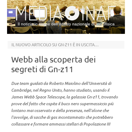
Il notiziario online dell’Istituto nazionale di astrofisica
Vai al contenuto
IL NUOVO ARTICOLO SU GN-Z11 È IN USCITA SU ASTRONOMY & ASTROPHYSICS
Webb alla scoperta dei
segreti di Gn-z11
Due team guidati da Roberto Maiolino dell’Università di
Cambridge, nel Regno Unito, hanno studiato, usando il
James Webb Space Telescope, la galassia Gn-z11, trovando
prove del fatto che ospita il buco nero supermassiccio più
lontano mai osservato e della presenza, nell’alone che
l’avvolge, di sacche di gas incontaminato che potrebbero
collassare e formare ammassi stellari di Popolazione III