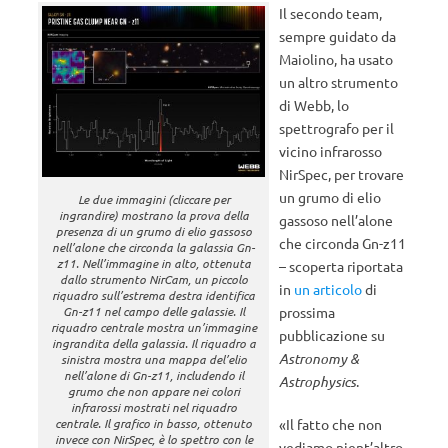
Il secondo team,
sempre guidato da
Maiolino, ha usato
un altro strumento
di Webb, lo
spettrografo per il
vicino infrarosso
NirSpec, per trovare
un grumo di elio
Le due immagini (cliccare per
ingrandire) mostrano la prova della
gassoso nell’alone
presenza di un grumo di elio gassoso
che circonda Gn-z11
nell’alone che circonda la galassia Gn-
z11. Nell’immagine in alto, ottenuta
– scoperta riportata
dallo strumento NirCam, un piccolo
in
un articolo
di
riquadro sull’estrema destra identifica
Gn-z11 nel campo delle galassie. Il
prossima
riquadro centrale mostra un’immagine
pubblicazione su
ingrandita della galassia. Il riquadro a
Astronomy &
sinistra mostra una mappa del’elio
nell’alone di Gn-z11, includendo il
Astrophysics
.
grumo che non appare nei colori
infrarossi mostrati nel riquadro
centrale. Il grafico in basso, ottenuto
«Il fatto che non
invece con NirSpec, è lo spettro con le
vediamo nient’altro