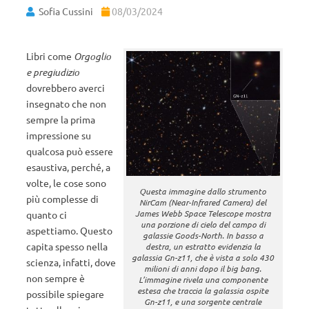
Sofia Cussini
08/03/2024
Libri come
Orgoglio
e pregiudizio
dovrebbero averci
insegnato che non
sempre la prima
impressione su
qualcosa può essere
esaustiva, perché, a
volte, le cose sono
Questa immagine dallo strumento
più complesse di
NirCam (Near-Infrared Camera) del
James Webb Space Telescope mostra
quanto ci
una porzione di cielo del campo di
aspettiamo. Questo
galassie Goods-North. In basso a
capita spesso nella
destra, un estratto evidenzia la
galassia Gn-z11, che è vista a solo 430
scienza, infatti, dove
milioni di anni dopo il big bang.
non sempre è
L’immagine rivela una componente
estesa che traccia la galassia ospite
possibile spiegare
Gn-z11, e una sorgente centrale