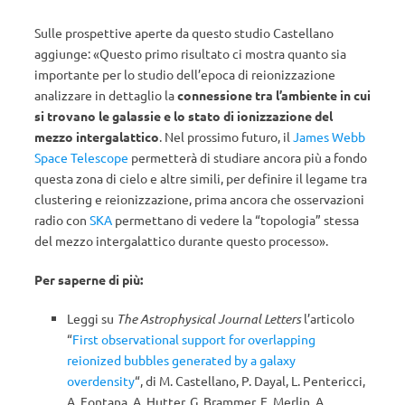
Sulle prospettive aperte da questo studio Castellano
aggiunge: «Questo primo risultato ci mostra quanto sia
importante per lo studio dell’epoca di reionizzazione
analizzare in dettaglio la
connessione tra l’ambiente in cui
si trovano le galassie e lo stato di ionizzazione del
mezzo intergalattico
. Nel prossimo futuro, il
James Webb
Space Telescope
permetterà di studiare ancora più a fondo
questa zona di cielo e altre simili, per definire il legame tra
clustering e reionizzazione, prima ancora che osservazioni
radio con
SKA
permettano di vedere la “topologia” stessa
del mezzo intergalattico durante questo processo».
Per saperne di più:
Leggi su
The Astrophysical Journal Letters
l’articolo
“
First observational support for overlapping
reionized bubbles generated by a galaxy
overdensity
“, di M. Castellano, P. Dayal, L. Pentericci,
A. Fontana, A. Hutter, G. Brammer, E. Merlin, A.