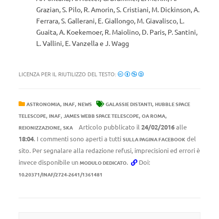
Grazian, S. Pilo, R. Amorin, S. Cristiani, M. Dickinson, A.
Ferrara, S. Gallerani, E. Giallongo, M. Giavalisco, L.
Guaita, A. Koekemoer, R. Maiolino, D. Paris, P. Santini,
L. Vallini, E. Vanzella e J. Wagg
LICENZA PER IL RIUTILIZZO DEL TESTO:
,
,
,
ASTRONOMIA
INAF
NEWS
GALASSIE DISTANTI
HUBBLE SPACE
,
,
,
,
TELESCOPE
INAF
JAMES WEBB SPACE TELESCOPE
OA ROMA
,
Articolo pubblicato il
24/02/2016
alle
REIONIZZAZIONE
SKA
18:04
. I commenti sono aperti a tutti
del
SULLA PAGINA FACEBOOK
sito. Per segnalare alla redazione refusi, imprecisioni ed errori è
invece disponibile un
.
Doi:
MODULO DEDICATO
10.20371/INAF/2724-2641/1361481