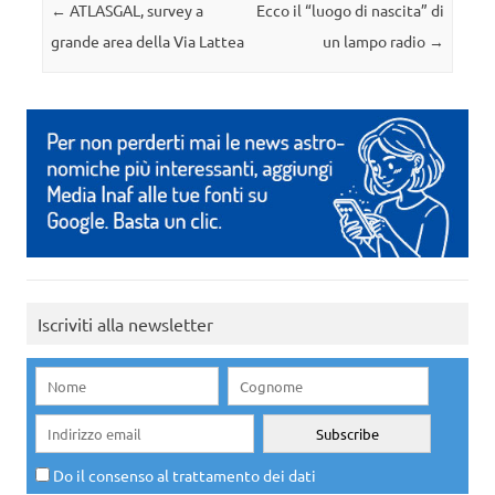
Navigazione articolo
←
ATLASGAL, survey a
Ecco il “luogo di nascita” di
grande area della Via Lattea
un lampo radio
→
Iscriviti alla newsletter
Do il consenso al trattamento dei dati