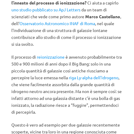
l’innesto del processo di ionizzazione?
Ci aiuta a capirlo
uno studio pubblicato su ApJ Letters
da un team di
scienziati che vede come primo autore
Marco Castellano
,
dell’
Osservatorio Astronomico INAF di Roma
, nel quale
l’individuazione di una struttura di galassie lontane
contribuisce allo studio di come il processo si ionizzazione
si sia svolto.
Il processo di
reionizzazione
è avvenuto probabilmente tra
500 e 900 milioni di anni dopo il Big Bang: solo in una
piccola quantità di galassie così antiche riusciamo a
percepire la luce emessa nella
riga Ly-alpha dell’idrogeno
,
che viene facilmente assorbita dalla grande quantità di
idrogeno neutro ancora presente. Ma non è sempre così: se
infatti attorno ad una galassia distante c’è una bolla di gas
ionizzato, la radiazione riesce a “fuggire”, permettendoci
di percepirla.
Questo è vero ad esempio per due galassie recentemente
scoperte, vicine tra loro in una regione conosciuta come