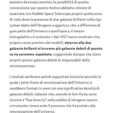
avevano da tempo previsto la possibilità di questa
connessione: per questo motivo abbiamo chiesto di
osservare con Hubble Space Telescope proprio quella zona
di cielo dove la presenza di due galassie brillanti nella riga
Lyman-alpha dell’idrogeno suggerisce che, a differenza di
gran parte dell’Universo a quell’epoca, il mezzo
intergalattico è ionizzato. I dati HST hanno mostrato che,
proprio come previsto dai modelli,
attorno alle due
galassie brillanti si trovano più galassie deboli di quante
ce ne saremmo aspettate
, suggerendo dunque che siano
proprio queste galassie deboli le responsabili della
reionizzazione».
I risultati sembrano quindi supportare la teoria secondo la
quale i primi fronti di reionizzazione dell’Universo si
sarebbero formati in aree con una significativa densità di
galassie deboli. Galassie che, unendo le loro forze, sono
riuscite a “fare breccia” nella nebbia di idrogeno neutro
circostante, innescando il processo che ha portato alla
reionizzazione dell’universo.