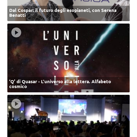
Dal Cospar: il futuro degli esopianeti, con Serena
Benatti
‘Q’ di Quasar - L'universo alla lettera. Alfabeto
cosmico