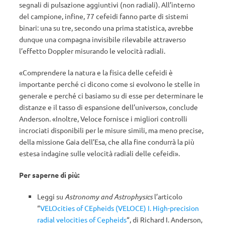
segnali di pulsazione aggiuntivi (non radiali). All’interno
del campione, infine, 77 cefeidi fanno parte di sistemi
binari: una su tre, secondo una prima statistica, avrebbe
dunque una compagna invisibile rilevabile attraverso
l’effetto Doppler misurando le velocità radiali.
«Comprendere la natura e la fisica delle cefeidi è
importante perché ci dicono come si evolvono le stelle in
generale e perché ci basiamo su di esse per determinare le
distanze e il tasso di espansione dell’universo», conclude
Anderson. «Inoltre, Veloce fornisce i migliori controlli
incrociati disponibili per le misure simili, ma meno precise,
della missione Gaia dell’Esa, che alla fine condurrà la più
estesa indagine sulle velocità radiali delle cefeidi».
Per saperne di più:
Leggi su
Astronomy and Astrophysics
l’articolo
“
VELOcities of CEpheids (VELOCE) I. High-precision
radial velocities of Cepheids
“, di Richard I. Anderson,