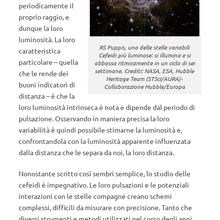
periodicamente il
proprio raggio, e
dunque la loro
luminosità. La loro
RS Puppis, una delle stelle variabili
caratteristica
Cefeidi più luminose: si illumina e si
particolare – quella
abbassa ritmicamente in un ciclo di sei
settimane. Crediti: NASA, ESA, Hubble
che le rende dei
Heritage Team (STScI/AURA)-
buoni indicatori di
Collaborazione Hubble/Europa
distanza – è che la
loro luminosità intrinseca è nota e dipende dal periodo di
pulsazione. Osservando in maniera precisa la loro
variabilità è quindi possibile stimarne la luminosità e,
confrontandola con la luminosità apparente influenzata
dalla distanza che le separa da noi, la loro distanza.
Nonostante scritto così sembri semplice, lo studio delle
cefeidi è impegnativo. Le loro pulsazioni e le potenziali
interazioni con le stelle compagne creano schemi
complessi, difficili da misurare con precisione. Tanto che
diversi strumenti e metodi utilizzati nel corso degli anni