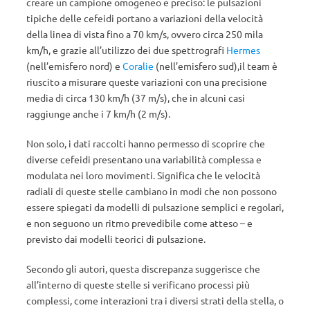
creare un campione omogeneo e preciso: le pulsazioni
tipiche delle cefeidi portano a variazioni della velocità
della linea di vista fino a 70 km/s, ovvero circa 250 mila
km/h, e grazie all’utilizzo dei due spettrografi
Hermes
(nell’emisfero nord) e
Coralie
(nell’emisfero sud),il team è
riuscito a misurare queste variazioni con una precisione
media di circa 130 km/h (37 m/s), che in alcuni casi
raggiunge anche i 7 km/h (2 m/s).
Non solo, i dati raccolti hanno permesso di scoprire che
diverse cefeidi presentano una variabilità complessa e
modulata nei loro movimenti. Significa che le velocità
radiali di queste stelle cambiano in modi che non possono
essere spiegati da modelli di pulsazione semplici e regolari,
e non seguono un ritmo prevedibile come atteso – e
previsto dai modelli teorici di pulsazione.
Secondo gli autori, questa discrepanza suggerisce che
all’interno di queste stelle si verificano processi più
complessi, come interazioni tra i diversi strati della stella, o