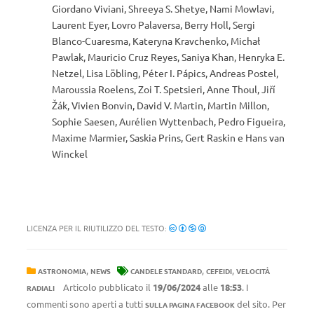
Giordano Viviani, Shreeya S. Shetye, Nami Mowlavi,
Laurent Eyer, Lovro Palaversa, Berry Holl, Sergi
Blanco-Cuaresma, Kateryna Kravchenko, Michał
Pawlak, Mauricio Cruz Reyes, Saniya Khan, Henryka E.
Netzel, Lisa Löbling, Péter I. Pápics, Andreas Postel,
Maroussia Roelens, Zoi T. Spetsieri, Anne Thoul, Jiří
Žák, Vivien Bonvin, David V. Martin, Martin Millon,
Sophie Saesen, Aurélien Wyttenbach, Pedro Figueira,
Maxime Marmier, Saskia Prins, Gert Raskin e Hans van
Winckel
LICENZA PER IL RIUTILIZZO DEL TESTO:
,
,
,
ASTRONOMIA
NEWS
CANDELE STANDARD
CEFEIDI
VELOCITÀ
Articolo pubblicato il
19/06/2024
alle
18:53
. I
RADIALI
commenti sono aperti a tutti
del sito. Per
SULLA PAGINA FACEBOOK