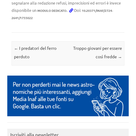
segnalare alla redazione refusi, imprecisioni ed errori è invece
disponibile un
.
Doi:
MODULO DEDICATO
10.20371/INAF/2724-
2641/1755022
Navigazione articolo
←
I predatori del ferro
Troppo giovani per essere
perduto
così fredde
→
Iscriviti alla newsletter