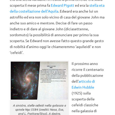
scoperta il mese prima fa
Edward Pigott
ed era la
stella eta
della costellazione dell’Aquila
. Edward era anche lui un
astrofilo ed era non solo vicino di casa del giovane John ma
anche suo amico e mentore. Decise di fare un passo
indietro e di dare al giovane John (diciasettenne,
sordomuto) la possibilità di annunciare per primo la sua
scoperta. Se Edward non avesse fatto questo grande gesto
di nobiltà d’animo oggi le chiameremmo ‘aquileidi’ e non
‘cefeidi’.
Il prossimo anno
ricorre il centenario
della pubblicazione
dell’
articolo di
Edwin Hubble
(1925) sulla
scoperta delle
cefeidi classiche
A sinistra, stelle cefeidi nella galassia a
spirale Ngc 5584 (crediti: Nasa, Esa,
nella galassia di
and L. Frattare/Stsci). A destra,