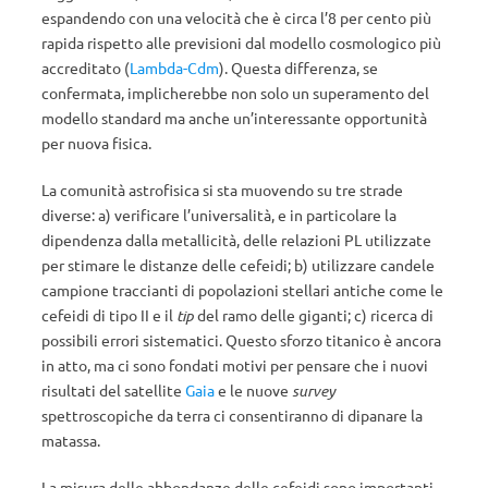
espandendo con una velocità che è circa l’8 per cento più
rapida rispetto alle previsioni dal modello cosmologico più
accreditato (
Lambda-Cdm
). Questa differenza, se
confermata, implicherebbe non solo un superamento del
modello standard ma anche un’interessante opportunità
per nuova fisica.
La comunità astrofisica si sta muovendo su tre strade
diverse: a) verificare l’universalità, e in particolare la
dipendenza dalla metallicità, delle relazioni PL utilizzate
per stimare le distanze delle cefeidi; b) utilizzare candele
campione traccianti di popolazioni stellari antiche come le
cefeidi di tipo II e il
tip
del ramo delle giganti; c) ricerca di
possibili errori sistematici. Questo sforzo titanico è ancora
in atto, ma ci sono fondati motivi per pensare che i nuovi
risultati del satellite
Gaia
e le nuove
survey
spettroscopiche da terra ci consentiranno di dipanare la
matassa.
La misura delle abbondanze delle cefeidi sono importanti