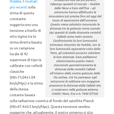
Hubble
. I
risultati
telescopi spaziali al mondo – Hubble
più recenti
sulla
della Nasa e Gaia dell’Esa – gli
astronomi hanno effettuato le
stima di questa
misurazioni più precise fino ad oggi del
constante
tasso di espansione dell’universo.
Questo viene calcolato misurando le
suggeriscono una
distanze tra le galassie vicine usando
tensione a livello di
tipi speciali di stelle chiamate variabili
otto sigma tra la
Cefeidi come metri cosmici.
Confrontando la loro luminosità
stima diretta basata
intrinseca misurata da Hubble, con la
su un campione
loro luminosità apparente vista dalla
Terra, gli scienziati possono calcolare
locale di 42
le loro distanze. Gaia perfeziona
supernove di tipo Ia
ulteriormente questo metro
misurando geometricamente le
calibrate con cefeidi
distanze dalle variabili Cefeidi
classiche
all’interno della nostra galassia della
(H0=73.04±1.04
Via Lattea. Ciò ha permesso agli
astronomi di calibrare con maggiore
km/s/Mpc) e la stima
precisione le distanze dalle Cefeidi che
della stessa
si osservano nelle galassie esterne.
Crediti: Nasa, Esa e A. Feild (STScI)
costante basata
sulla radiazione cosmica di fondo del satellite Planck
(H0=67.4±0.5 km/s/Mpc). Questa tensione sembra
suggerire che, attualmente, il nostro universo si stia