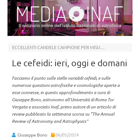
Il notiziario online dell’Istituto nazionale di astrofisica
Vai al contenuto
ECCELLENTI CANDELE CAMPIONE PER MISURARE LE DISTANZE NEL COSMO
Le cefeidi: ieri, oggi e domani
Facciamo il punto sulle stelle variabili cefeidi, e sulle
numerose questioni astrofisiche e cosmologiche aperte a
esse connesse, in questo approfondimento a cura di
Giuseppe Bono, astronomo all’Università di Roma Tor
Vergata e associato Inaf, primo autore di un articolo di
review pubblicato la settimana scorsa su ”The Annual
Review of Astronomy and Astrophysics“
Giuseppe Bono
06/05/2024