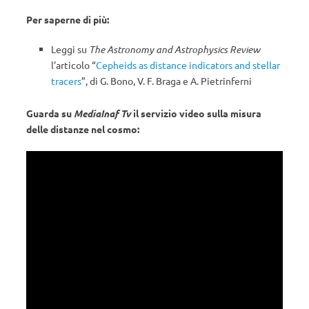
Per saperne di più:
Leggi su
The Astronomy and Astrophysics Review
l’articolo “
Cepheids as distance indicators and stellar
tracers
”, di G. Bono, V. F. Braga e A. Pietrinferni
Guarda su
MediaInaf Tv
il servizio video sulla misura
delle distanze nel cosmo: