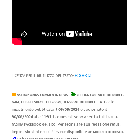
LICENZA PER IL RIUTILIZZO DEL TESTO:
,
,
,
,
ASTRONOMIA
COMMENTI
NEWS
CEFEIDI
COSTANTE DI HUBBLE
,
,
Articolo
GAIA
HUBBLE SPACE TELESCOPE
TENSIONE DI HUBBLE
inizialmente pubblicato il
06/05/2024
e aggiornato il
30/08/2024
alle
11:31
. I commenti sono aperti a tutti
SULLA
del sito. Per segnalare alla redazione refusi,
PAGINA FACEBOOK
imprecisioni ed errori è invece disponibile un
.
MODULO DEDICATO
Doi: