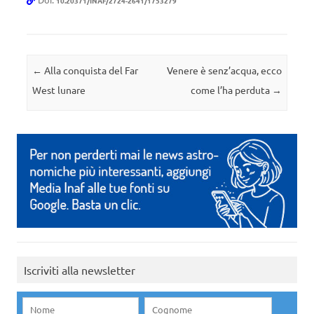
10.20371/INAF/2724-2641/1753279
Navigazione articolo
←
Alla conquista del Far
Venere è senz’acqua, ecco
West lunare
come l’ha perduta
→
Iscriviti alla newsletter