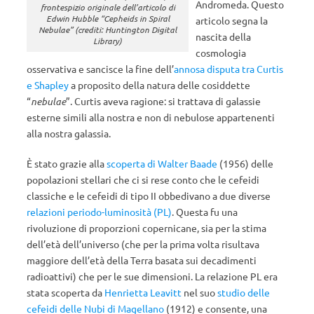
Andromeda. Questo
frontespizio originale dell’articolo di
Edwin Hubble “Cepheids in Spiral
articolo segna la
Nebulae” (crediti: Huntington Digital
nascita della
Library)
cosmologia
osservativa e sancisce la fine dell’
annosa disputa tra Curtis
e Shapley
a proposito della natura delle cosiddette
“
nebulae
”. Curtis aveva ragione: si trattava di galassie
esterne simili alla nostra e non di nebulose appartenenti
alla nostra galassia.
È stato grazie alla
scoperta di Walter Baade
(1956) delle
popolazioni stellari che ci si rese conto che le cefeidi
classiche e le cefeidi di tipo II obbedivano a due diverse
relazioni periodo-luminosità (PL)
. Questa fu una
rivoluzione di proporzioni copernicane, sia per la stima
dell’età dell’universo (che per la prima volta risultava
maggiore dell’età della Terra basata sui decadimenti
radioattivi) che per le sue dimensioni. La relazione PL era
stata scoperta da
Henrietta Leavitt
nel suo
studio delle
cefeidi delle Nubi di Magellano
(1912) e consente, una