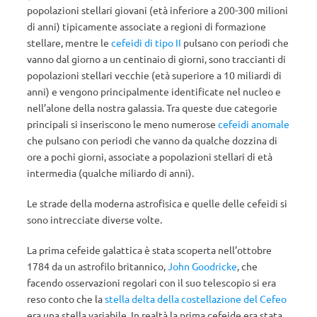
popolazioni stellari giovani (età inferiore a 200-300 milioni
di anni) tipicamente associate a regioni di formazione
stellare, mentre le
cefeidi di tipo II
pulsano con periodi che
vanno dal giorno a un centinaio di giorni, sono traccianti di
popolazioni stellari vecchie (età superiore a 10 miliardi di
anni) e vengono principalmente identificate nel nucleo e
nell’alone della nostra galassia. Tra queste due categorie
principali si inseriscono le meno numerose
cefeidi anomale
che pulsano con periodi che vanno da qualche dozzina di
ore a pochi giorni, associate a popolazioni stellari di età
intermedia (qualche miliardo di anni).
Le strade della moderna astrofisica e quelle delle cefeidi si
sono intrecciate diverse volte.
La prima cefeide galattica è stata scoperta nell’ottobre
1784 da un astrofilo britannico,
John Goodricke
, che
facendo osservazioni regolari con il suo telescopio si era
reso conto che la
stella delta della costellazione del Cefeo
era una stella variabile. In realtà la prima cefeide era stata