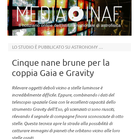
Il notiziario online dell’Istituto nazionale di astrofisica
Vai al contenuto
LO STUDIO È PUBBLICATO SU ASTRONOMY & ASTROPHYSICS
Cinque nane brune per la
coppia Gaia e Gravity
Rilevare oggetti deboli vicino a stelle luminose è
incredibilmente difficile. Eppure, combinando i dati del
telescopio spaziale Gaia con le eccellenti capacità dello
strumento Gravity dell'Eso, gli scienziati ci sono riusciti,
rilevando il segnale di compagne finora sconosciute di otto
stelle. Questa tecnica apre la strada alla possibilità di
catturare immagini di pianeti che orbitano vicino alle loro
stelle ospiti