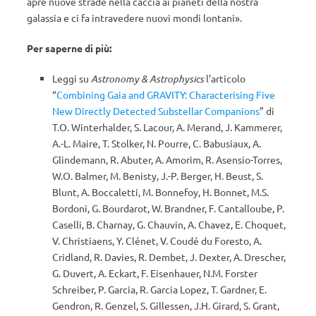
apre nuove strade nella caccia ai pianeti della nostra
galassia e ci fa intravedere nuovi mondi lontani».
Per saperne di più:
Leggi su
Astronomy & Astrophysics
l’articolo
“
Combining Gaia and GRAVITY: Characterising Five
New Directly Detected Substellar Companions
” di
T.O. Winterhalder, S. Lacour, A. Merand, J. Kammerer,
A.-L. Maire, T. Stolker, N. Pourre, C. Babusiaux, A.
Glindemann, R. Abuter, A. Amorim, R. Asensio-Torres,
W.O. Balmer, M. Benisty, J.-P. Berger, H. Beust, S.
Blunt, A. Boccaletti, M. Bonnefoy, H. Bonnet, M.S.
Bordoni, G. Bourdarot, W. Brandner, F. Cantalloube, P.
Caselli, B. Charnay, G. Chauvin, A. Chavez, E. Choquet,
V. Christiaens, Y. Clénet, V. Coudé du Foresto, A.
Cridland, R. Davies, R. Dembet, J. Dexter, A. Drescher,
G. Duvert, A. Eckart, F. Eisenhauer, N.M. Forster
Schreiber, P. Garcia, R. Garcia Lopez, T. Gardner, E.
Gendron, R. Genzel, S. Gillessen, J.H. Girard, S. Grant,