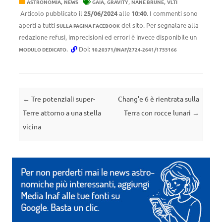
,
,
,
,
ASTRONOMIA
NEWS
GAIA
GRAVITY
NANE BRUNE
VLTI
Articolo pubblicato il
25/06/2024
alle
10:40
. I commenti sono
aperti a tutti
del sito. Per segnalare alla
SULLA PAGINA FACEBOOK
redazione refusi, imprecisioni ed errori è invece disponibile un
.
Doi:
MODULO DEDICATO
10.20371/INAF/2724-2641/1755166
Navigazione articolo
←
Tre potenziali super-
Chang’e 6 è rientrata sulla
Terre attorno a una stella
Terra con rocce lunari
→
vicina