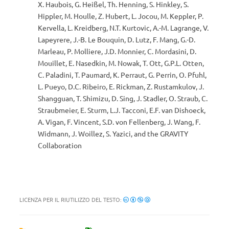
X. Haubois, G. Heißel, Th. Henning, S. Hinkley, S.
Hippler, M. Houlle, Z. Hubert, L. Jocou, M. Keppler, P.
Kervella, L. Kreidberg, N.T. Kurtovic, A.-M. Lagrange, V.
Lapeyrere, J.-B. Le Bouquin, D. Lutz, F. Mang, G.-D.
Marleau, P. Molliere, J.D. Monnier, C. Mordasini, D.
Mouillet, E. Nasedkin, M. Nowak, T. Ott, G.P.L. Otten,
C. Paladini, T. Paumard, K. Perraut, G. Perrin, O. Pfuhl,
L. Pueyo, D.C. Ribeiro, E. Rickman, Z. Rustamkulov, J.
Shangguan, T. Shimizu, D. Sing, J. Stadler, O. Straub, C.
Straubmeier, E. Sturm, L.J. Tacconi, E.F. van Dishoeck,
A. Vigan, F. Vincent, S.D. von Fellenberg, J. Wang, F.
Widmann, J. Woillez, S. Yazici, and the GRAVITY
Collaboration
LICENZA PER IL RIUTILIZZO DEL TESTO: