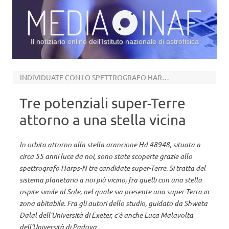
Il notiziario online dell’Istituto nazionale di astrofisica
Vai al contenuto
INDIVIDUATE CON LO SPETTROGRAFO HARPS-N MONTATO AL TNG
Tre potenziali super-Terre
attorno a una stella vicina
In orbita attorno alla stella arancione Hd 48948, situata a
circa 55 anni luce da noi, sono state scoperte grazie allo
spettrografo Harps-N tre candidate super-Terre. Si tratta del
sistema planetario a noi più vicino, fra quelli con una stella
ospite simile al Sole, nel quale sia presente una super-Terra in
zona abitabile. Fra gli autori dello studio, guidato da Shweta
Dalal dell’Università di Exeter, c’è anche Luca Malavolta
dell’Università di Padova