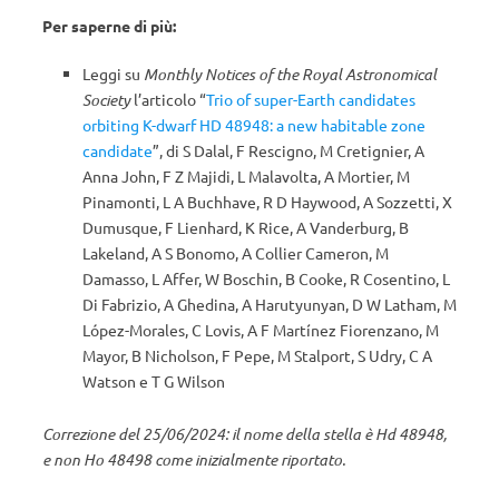
Per saperne di più:
Leggi su
Monthly Notices of the Royal Astronomical
Society
l’articolo “
Trio of super-Earth candidates
orbiting K-dwarf HD 48948: a new habitable zone
candidate
”, di S Dalal, F Rescigno, M Cretignier, A
Anna John, F Z Majidi, L Malavolta, A Mortier, M
Pinamonti, L A Buchhave, R D Haywood, A Sozzetti, X
Dumusque, F Lienhard, K Rice, A Vanderburg, B
Lakeland, A S Bonomo, A Collier Cameron, M
Damasso, L Affer, W Boschin, B Cooke, R Cosentino, L
Di Fabrizio, A Ghedina, A Harutyunyan, D W Latham, M
López-Morales, C Lovis, A F Martínez Fiorenzano, M
Mayor, B Nicholson, F Pepe, M Stalport, S Udry, C A
Watson e T G Wilson
Correzione del 25/06/2024: il nome della stella è Hd 48948,
e non Ho 48498 come inizialmente riportato.