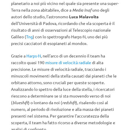
planetario a noi più vicino nel quale sia presente una super-
Terra nella zona abitabile», dice a
Media Inaf
uno degli
autori dello studio, l’astronomo
Luca Malavolta
dell’Università di Padova, ricordando che «la scoperta è il
risultato di anni di osservazioni al Telescopio nazionale
Galileo (
Tng
) con lo spettrografo Harps-N, uno dei più
precisi cacciatori di esopianeti al mondo».
Grazie a
Harps-N
, nell’arco di un decennio il team ha
raccolto quasi 190
misure di velocità radiale
di alta
precisione. Le misure di velocità radiale, tracciando i
minuscoli movimenti della stella causati dai pianeti che le
orbitano attorno, sono cruciali per queste scoperte.
Analizzando lo spettro della luce della stella, i ricercatori
riescono a determinare se si sta muovendo verso di noi
(
blueshift
) o lontano da noi (
redshift
), risalendo così al
numero, al periodo di rivoluzione e alla massa dei pianeti
presenti nel sistema. Per garantire l’accuratezza della
scoperta, il team ha fatto ricorso a diverse metodologie e
analisi di confronto.