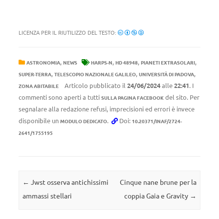
LICENZA PER IL RIUTILIZZO DEL TESTO:
,
,
,
,
ASTRONOMIA
NEWS
HARPS-N
HD 48948
PIANETI EXTRASOLARI
,
,
,
SUPER-TERRA
TELESCOPIO NAZIONALE GALILEO
UNIVERSITÀ DI PADOVA
Articolo pubblicato il
24/06/2024
alle
22:41
. I
ZONA ABITABILE
commenti sono aperti a tutti
del sito. Per
SULLA PAGINA FACEBOOK
segnalare alla redazione refusi, imprecisioni ed errori è invece
disponibile un
.
Doi:
MODULO DEDICATO
10.20371/INAF/2724-
2641/1755195
Navigazione articolo
←
Jwst osserva antichissimi
Cinque nane brune per la
ammassi stellari
coppia Gaia e Gravity
→