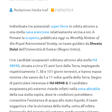
Redazione Media Inaf
24/06/2024
Individuate tre potenziali
super-Terre
in orbita attorno a
una stella
nana arancione
relativamente vicina a noi. A
firmare la
scoperta
, pubblicata oggi su
Monthly Notices of
the Royal Astronomical Society
, un team guidato da
Shweta
Dalal
dell’Università di Exeter (Regno Unito).
I tre candidati esopianeti orbitano attorno alla stella
Hd
48948
, situata a circa 55 anni luce dalla Terra, impiegando
rispettivamente 7, 38 e 151 giorni terrestri, e hanno masse
minime che vanno da 5 a 11 volte quella della Terra. Degno
di particolare interesse è
Hd 48948 d
, il candidato
esopianeta più esterno: risiede infatti nella
zona abitabile
della sua stella ospite, dove le condizioni potrebbero
consentire l’esistenza di acqua allo stato liquido. Il team
suggerisce che la vicinanza della stella, unita all’orbita
favorevole del pianeta più esterno, rende questo sistema