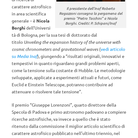
carattere astrofisico
Il presidente dell’Inaf Roberto
in area scientifica
Ragazzoni consegna la pergamena del
premio “Pietro Tacchini” a Nicola
generale – è
Nicola
Borghi. Crediti: P. Schipani/Inaf
Borghi
dell’Universi
tà di Bologna, per la sua tesi di dottorato dal
titolo
Unveiling the expansion history of the universe with
cosmic chronometers and gravitational waves
(
vedi articolo
su
Media Inaf
), giungendo a “risultati originali, innovativi e
tempestivi in quanto riguardano grandi problemi aperti,
come la tensione sulla costante di Hubble. Le metodologie
sviluppate, applicate a esperimenti attuali e futuri, come
Euclid e Einstein Telescope, potranno contribuire ad
attenuare o risolvere tale tensione”.
Il premio “Giuseppe Lorenzoni”, quarto direttore della
Specola di Padova e primo astronomo padovano a compiere
ricerche astrofisiche, va invece a quello che è stato
ritenuto dalla commissione il miglior articolo scientifico di
carattere astrofisico pubblicato nell’ultimo triennio, nel