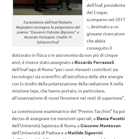
dell’Inaf, presidente
del Cospar,
scomparso nel 2017
Il presidente dell’Inaf Roberto
–, destinato a un
Ragazzoni consegna la pergamena del
premio “Giovanni Fabrizio Bignami” a
giovane ricercatore
Riccardo Ferrazzoli. Crediti: P.
che abbia
Schipani/Inaf
conseguito il
dottorato in fisica o in astronomia da non più di cinque
anni, è invece stato assegnato a
Riccardo Ferrazzoli
dell’Inaf Iaps di Roma “per i suoi rilevanti contributi sia
tecnologici sia scientifici all’astrofisica delle alte energie
con lo studio della polarizzazione della radiazione X nella
missione Ixpe, che hanno portato, in particolare,
all’osservazione di nuovi fenomeni nei resti di supernova”.
La commissione esaminatrice del “Premio Tacchini” ha poi
deciso di assegnare tre menzioni speciali, a
Elenia Pacetti
dell’Università Sapienza di Roma, a
Giacomo Mantovan
dell’Università di Padova e a
Matilde Signorini