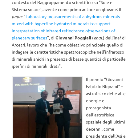
contesto del Raggruppamento scientifico su “Sole e
Sistema solare”, avente come primo autore un giovane: il
paper
“
Laboratory measurements of anhydrous minerals
mixed with hyperfine hydrated minerals to support
interpretation of infrared reflectance observations of
planetary surfaces
”, di
Giovanni Poggiali
(
et al.
) dell’Inaf di
Arcetri, lavoro che
“
ha come obiettivo principale quello di
indagare le caratteristiche spettroscopiche nell’infrarosso
di minerali anidri in presenza di basse quantità di particelle
iperfini di minerali idrati”.
Il premio “Giovanni
Fabrizio Bignami” –
astrofisico delle alte
energie e
protagonista
dell’astrofisica
spaziale degli ultimi
decenni, come
presidente dell’Asi e