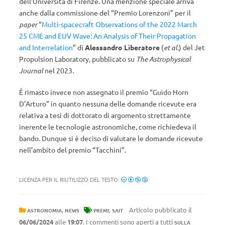
dell’Università di Firenze. Una menzione speciale arriva
anche dalla commissione del “Premio Lorenzoni” per il
paper
“
Multi-spacecraft Observations of the 2022 March
25 CME and EUV Wave: An Analysis of Their Propagation
and Interrelation
” di
Alessandro Liberatore
(
et al.
) del Jet
Propulsion Laboratory, pubblicato su
The Astrophysical
Journal
nel 2023.
È rimasto invece non assegnato il premio “Guido Horn
D’Arturo” in quanto nessuna delle domande ricevute era
relativa a tesi di dottorato di argomento strettamente
inerente le tecnologie astronomiche, come richiedeva il
bando. Dunque si è deciso di valutare le domande ricevute
nell’ambito del premio “Tacchini”.
LICENZA PER IL RIUTILIZZO DEL TESTO:
,
,
Articolo pubblicato il
ASTRONOMIA
NEWS
PREMI
SAIT
06/06/2024
alle
19:07
. I commenti sono aperti a tutti
SULLA