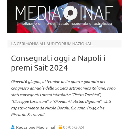
Il notiziario online dell’Istituto nazionale di astrofisica
Vai al contenuto
LA CERIMONIA ALL’AUDITORIUM NAZIONALE INAF “ERNESTO CAPOCCI”
Consegnati oggi a Napoli i
premi Sait 2024
Giovedì 6 giugno, al termine della quarta giornata del
congresso annuale della Società astronomica italiana, sono
stati consegnati i premi intitolati a “Pietro Tacchini”,
“Giuseppe Lorenzoni” e “Giovanni Fabrizio Bignami”, vinti
rispettivamente da Nicola Borghi, Giovanni Poggiali e
Riccardo Ferrazzoli
Redazione Media Inaf
06/06/2024