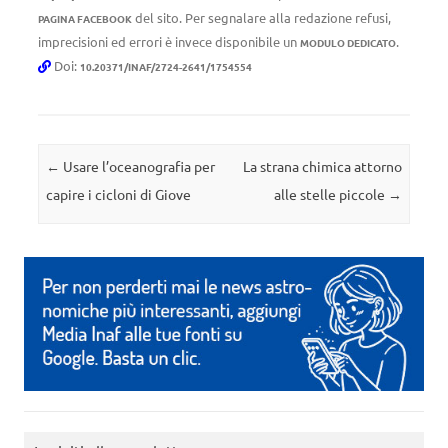
del sito. Per segnalare alla redazione refusi,
PAGINA FACEBOOK
imprecisioni ed errori è invece disponibile un
.
MODULO DEDICATO
Doi:
10.20371/INAF/2724-2641/1754554
Navigazione articolo
←
Usare l’oceanografia per
La strana chimica attorno
capire i cicloni di Giove
alle stelle piccole
→