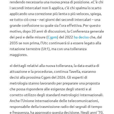
rendendo necessaria una nuova presa di posizione. «C‘è chi
i secondi intercalari non li applica, c’è chi spalma lo scarto
applicando una correzione più lenta o più veloce», spiega,
«e tutto ciò crea – nei giorni dei secondi intercalari – una
grande confusione su quale sia l’ora effettiva. Per questo
motivo, dopo 20 anni di discussioni, la Conferenza generale
dei pesi e delle misure (
Cgpm
) del 2022
ha deciso
che, dal
2035 se non prima, l’Utc continuerà sì a essere legato alla
rotazione terrestre (Ut1), ma con una tolleranza
maggiore».
«I dettagli relativi alla nuova tolleranza, la data esatta di
attuazione e la procedura», continua Tavella, «saranno
decisi alla prossima Cgpm del 2026. Gli esperti di
metrologia stanno lavorando per preparare una proposta
che possa rispondere alle esigenze degli utenti e al
corretto utilizzo degli standard metrologici internazionali.
Anche l’Unione internazionale delle telecomunicazioni,
responsabile della trasmissione radio dei segnali di tempo
e frequenza, ha approvato questa decisione. Negli anni ’70,