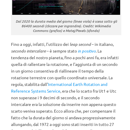
Dal 2020 la durata media del giorno (linea viola) è scesa sotto gli
86400 secondi (cliccare per ingrandire). Crediti: Wikimedia
Commons (grafico) e Matej/Pexels (sfondo)
Fino a oggi, infatti, l’utilizzo dei
leap second
– in italiano,
secondo intercalare
– è sempre stato
in positivo
. La
tendenza del nostro pianeta, fino a pochi anni fa, era infatti
quella di rallentare la rotazione, e l’aggiunta di un secondo
in un giorno consentiva di riallineare il tempo della
rotazione terrestre con quello coordinato universale. La
regola, stabilita dall’
International Earth Rotation and
Reference Systems Service
, era che lo scarto fra Ut1 e Utc
non superasse i 9 decimi di secondo, e il secondo
intercalare era la soluzione da inserire non appena questo
scarto veniva superato. Ecco allora che, per compensare il
fatto che la durata del giorno si andava progressivamente
allungando, dal 1972 a oggi sono stati inseriti in tutto 27