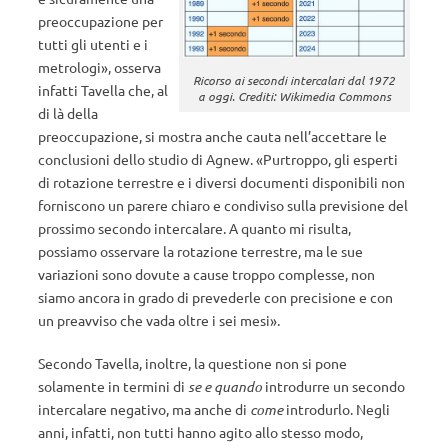
preoccupazione per
tutti gli utenti e i
metrologi», osserva
Ricorso ai secondi intercalari dal 1972
infatti Tavella che, al
a oggi. Crediti: Wikimedia Commons
di là della
preoccupazione, si mostra anche cauta nell’accettare le
conclusioni dello studio di Agnew. «Purtroppo, gli esperti
di rotazione terrestre e i diversi documenti disponibili non
forniscono un parere chiaro e condiviso sulla previsione del
prossimo secondo intercalare. A quanto mi risulta,
possiamo osservare la rotazione terrestre, ma le sue
variazioni sono dovute a cause troppo complesse, non
siamo ancora in grado di prevederle con precisione e con
un preavviso che vada oltre i sei mesi».
Secondo Tavella, inoltre, la questione non si pone
solamente in termini di
se e quando
introdurre un secondo
intercalare negativo, ma anche di
come
introdurlo. Negli
anni, infatti, non tutti hanno agito allo stesso modo,