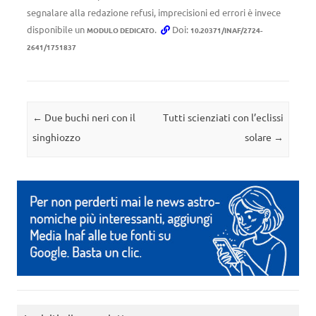
segnalare alla redazione refusi, imprecisioni ed errori è invece
disponibile un
.
Doi:
MODULO DEDICATO
10.20371/INAF/2724-
2641/1751837
Navigazione articolo
←
Due buchi neri con il
Tutti scienziati con l’eclissi
singhiozzo
solare
→