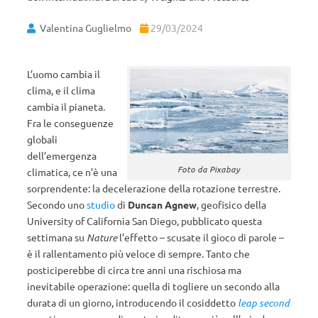
Valentina Guglielmo
29/03/2024
L’uomo cambia il
clima, e il clima
cambia il pianeta.
Fra le conseguenze
globali
dell’emergenza
Foto da Pixabay
climatica, ce n’è una
sorprendente: la decelerazione della rotazione terrestre.
Secondo uno
studio
di
Duncan Agnew
, geofisico della
University of California San Diego, pubblicato questa
settimana su
Nature
l’effetto – scusate il gioco di parole –
è il rallentamento più veloce di sempre. Tanto che
posticiperebbe di circa tre anni una rischiosa ma
inevitabile operazione: quella di togliere un secondo alla
durata di un giorno, introducendo il cosiddetto
leap second