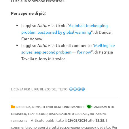
l’Utc e la rotazione terrestre».
Per saperne di più:
Leggi su
Nature
l’articolo “
A global timekeeping
problem postponed by global warming
“, di Duncan
Carr Agnew
Leggi su
Nature
l’articolo di commento “
Melting ice
solves leap-second problem — for now
“, di Patrizia
Tavella e Jerry Mitrovica
LICENZA PER IL RIUTILIZZO DEL TESTO:
,
,
GEOLOGIA
NEWS
TECNOLOGIA E INNOVAZIONE
CAMBIAMENTO
,
,
,
CLIMATICO
LEAP SECOND
RISCALDAMENTO GLOBALE
ROTAZIONE
Articolo pubblicato il
29/03/2024
alle
15:35
. I
TERRESTRE
commenti sono aperti a tutti
del sito. Per
SULLA PAGINA FACEBOOK