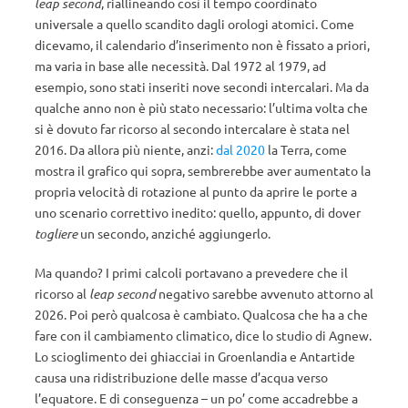
leap second
, riallineando così il tempo coordinato
universale a quello scandito dagli orologi atomici. Come
dicevamo, il calendario d’inserimento non è fissato a priori,
ma varia in base alle necessità. Dal 1972 al 1979, ad
esempio, sono stati inseriti nove secondi intercalari. Ma da
qualche anno non è più stato necessario: l’ultima volta che
si è dovuto far ricorso al secondo intercalare è stata nel
2016. Da allora più niente, anzi:
dal 2020
la Terra, come
mostra il grafico qui sopra, sembrerebbe aver aumentato la
propria velocità di rotazione al punto da aprire le porte a
uno scenario correttivo inedito: quello, appunto, di dover
togliere
un secondo, anziché aggiungerlo.
Ma quando? I primi calcoli portavano a prevedere che il
ricorso al
leap second
negativo sarebbe avvenuto attorno al
2026. Poi però qualcosa è cambiato. Qualcosa che ha a che
fare con il cambiamento climatico, dice lo studio di Agnew.
Lo scioglimento dei ghiacciai in Groenlandia e Antartide
causa una ridistribuzione delle masse d’acqua verso
l’equatore. E di conseguenza – un po’ come accadrebbe a