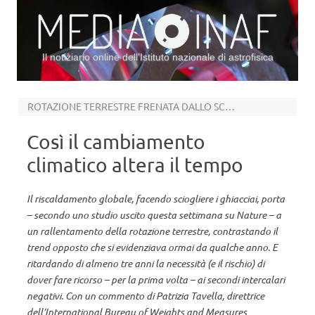
Il notiziario online dell’Istituto nazionale di astrofisica
Vai al contenuto
ROTAZIONE TERRESTRE FRENATA DALLO SCIOGLIMENTO DEI GHIACCI
Così il cambiamento
climatico altera il tempo
Il riscaldamento globale, facendo sciogliere i ghiacciai, porta
– secondo uno studio uscito questa settimana su Nature – a
un rallentamento della rotazione terrestre, contrastando il
trend opposto che si evidenziava ormai da qualche anno. E
ritardando di almeno tre anni la necessità (e il rischio) di
dover fare ricorso – per la prima volta – ai secondi intercalari
negativi. Con un commento di Patrizia Tavella, direttrice
dell’International Bureau of Weights and Measures