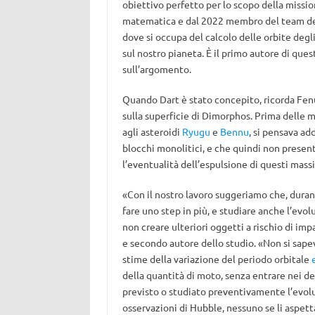
obiettivo perfetto per lo scopo della missio
matematica e dal 2022 membro del team del
dove si occupa del calcolo delle orbite degli 
sul nostro pianeta. È il primo autore di ques
sull’argomento.
Quando Dart è stato concepito, ricorda Fenu
sulla superficie di Dimorphos. Prima delle 
agli asteroidi
Ryugu
e
Bennu
, si pensava ad
blocchi monolitici, e che quindi non presenta
l’eventualità dell’espulsione di questi mass
«Con il nostro lavoro suggeriamo che, durant
fare uno step in più, e studiare anche l’evo
non creare ulteriori oggetti a rischio di imp
e secondo autore dello studio. «Non si sape
stime della variazione del periodo orbitale
della quantità di moto, senza entrare nei d
previsto o studiato preventivamente l’evolu
osservazioni di Hubble, nessuno se li aspetta