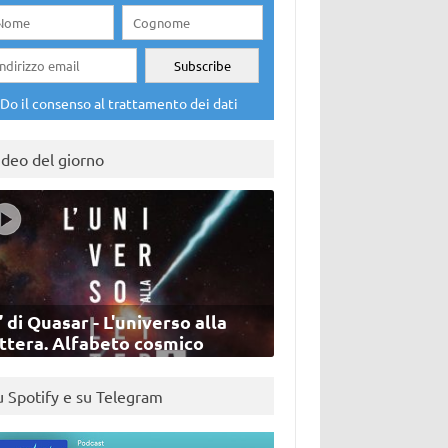
Do il consenso al trattamento dei dati
ideo del giorno
’ di Quasar - L'universo alla
ettera. Alfabeto cosmico
u Spotify e su Telegram