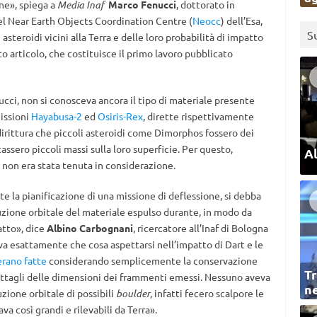
ne», spiega a
Media Inaf
Marco Fenucci
, dottorato in
 Near Earth Objects Coordination Centre (
Neocc
) dell’Esa,
S
asteroidi vicini alla Terra e delle loro probabilità di impatto
to articolo, che costituisce il primo lavoro pubblicato
cci, non si conosceva ancora il tipo di materiale presente
missioni
Hayabusa-2
ed
Osiris-Rex
, dirette rispettivamente
dirittura che piccoli asteroidi come Dimorphos fossero dei
ssero piccoli massi sulla loro superficie. Per questo,
Al
i non era stata tenuta in considerazione.
e la pianificazione di una missione di deflessione, si debba
luzione orbitale del materiale espulso durante, in modo da
atto», dice
Albino Carbognani
, ricercatore all’Inaf di Bologna
va esattamente che cosa aspettarsi nell’impatto di Dart e le
erano fatte
considerando semplicemente la conservazione
Tr
ettagli delle dimensioni dei frammenti emessi. Nessuno aveva
ne
zione orbitale di possibili
boulder
, infatti fecero scalpore le
va così grandi e rilevabili da Terra».