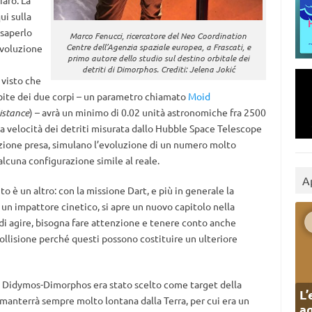
iaro. La
ui sulla
 saperlo
Marco Fenucci, ricercatore del Neo Coordination
Centre dell’Agenzia spaziale europea, a Frascati, e
evoluzione
primo autore dello studio sul destino orbitale dei
detriti di Dimorphos. Crediti: Jelena Jokić
 visto che
 orbite dei due corpi – un parametro chiamato
Moid
istance
) – avrà un minimo di 0.02 unità astronomiche fra 2500
la velocità dei detriti misurata dallo Hubble Space Telescope
rezione presa, simulano l’evoluzione di un numero molto
lcuna configurazione simile al reale.
A
o è un altro: con la missione Dart, e più in generale la
i un impattore cinetico, si apre un nuovo capitolo nella
 di agire, bisogna fare attenzione e tenere conto anche
collisione perché questi possono costituire un ulteriore
io Didymos-Dimorphos era stato scelto come target della
L’
i manterrà sempre molto lontana dalla Terra, per cui era un
ag