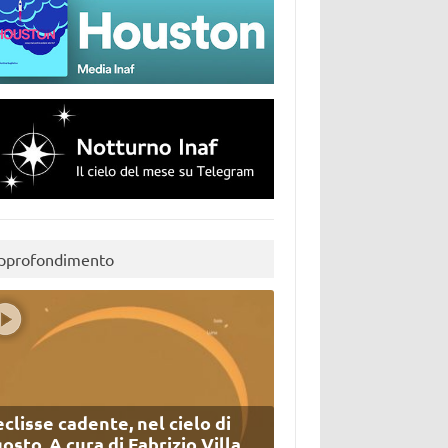
pprofondimento
eclisse cadente, nel cielo di
osto. A cura di Fabrizio Villa