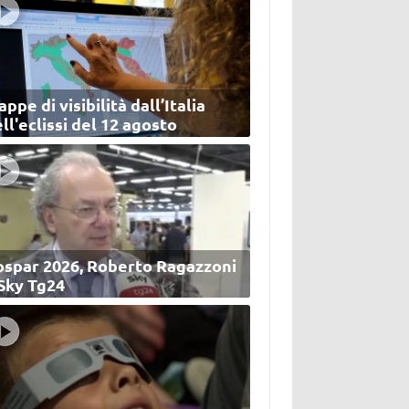
ppe di visibilità dall’Italia
ll'eclissi del 12 agosto
ospar 2026, Roberto Ragazzoni
 Sky Tg24