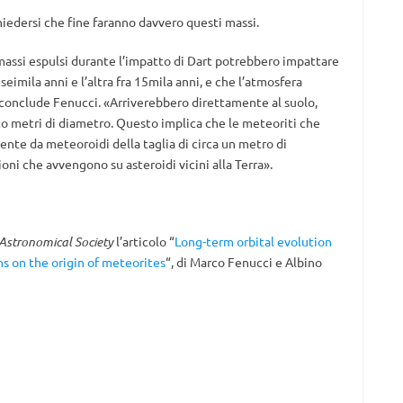
chiedersi che fine faranno davvero questi massi.
massi espulsi durante l’impatto di Dart potrebbero impattare
seimila anni e l’altra fra 15mila anni, e che l’atmosfera
 conclude Fenucci. «Arriverebbero direttamente al suolo,
nto metri di diametro. Questo implica che le meteoriti che
mente da meteoroidi della taglia di circa un metro di
oni che avvengono su asteroidi vicini alla Terra».
Astronomical Society
l’articolo “
Long-term orbital evolution
s on the origin of meteorites
“, di Marco Fenucci e Albino