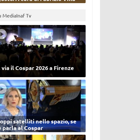
u MediaInaf Tv
 via il Cospar 2026 a Firenze
oppi satelliti nello spazio, se
 parla al Cospar