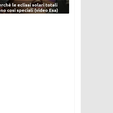
rché le eclissi solari totali
no così speciali (video Esa)