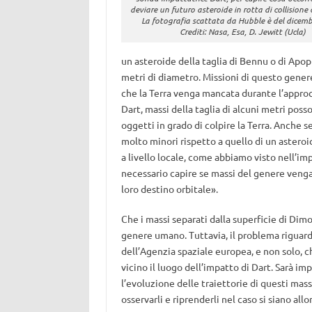
deviare un futuro asteroide in rotta di collisione 
La fotografia scattata da Hubble è del dicem
Crediti: Nasa, Esa, D. Jewitt (Ucla)
un asteroide della taglia di Bennu o di Apop
metri di diametro. Missioni di questo gener
che la Terra venga mancata durante l’approc
Dart, massi della taglia di alcuni metri poss
oggetti in grado di colpire la Terra. Anche 
molto minori rispetto a quello di un astero
a livello locale, come abbiamo visto nell’i
necessario capire se massi del genere venga
loro destino orbitale».
Che i massi separati dalla superficie di Dim
genere umano. Tuttavia, il problema riguarda
dell’Agenzia spaziale europea, e non solo, 
vicino il luogo dell’impatto di Dart. Sarà im
l’evoluzione delle traiettorie di questi massi
osservarli e riprenderli nel caso si siano allo