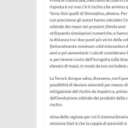
Prima di cominciare, mettiamo le cose in ch
risposta è no: non c’è il rischio che arrivino q
Terra. Non quelli di Dimorphos, almeno. Per
con precisione gli autori hanno calcolato l’
orbitale dei massi nei prossimi 20mila anni
utilizzando simulazioni numeriche, e hanno
la distanza tra i due punti più vicini delle
(letteralmente
minimum orbit intersection d
anni e poi aumenterà. I calcoli considerano 
e, per tenere conto dell’incognita sulla di
elevato di massi, in modo da non escludere a
La Terra è dunque salva, dicevamo, ma il punt
possibilità di deviare asteroidi per mezzo d
mitigazione del rischio da impatto e, prima
dell’evoluzione orbitale dei prodotti della 
rischio.
«Una delle ragione per cui il sistema binar
missione Dart è che la coppia di asteroidi s