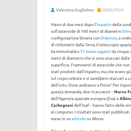
Valentina Guglielmo
28/02/2024
Meno di due mesi dopo l’
impatto
della son
sull’asteroide di 160 metri di diametro
Dim
configurazione binaria con
Didymos
, a undi
di chilometri dalla Terra, il telescopio spazi
ha immortalato
37 massi vaganti
da cinque a
metri di diametro che si sono staccati dalla
superficie. Frammenti di asteroide che non
stati prodotti dall’impatto, ma che erano gi
sul corpo celeste e si sarebbero staccati a c
dell’urto. Dove andranno a finire? Per rispo
questa domanda, due ricercatori –
Marco F
dell’Agenzia spaziale europea (Esa) e
Albin
Carbognani
dell’Inaf – hanno fatto delle si
al computer. I risultati sono stati pubblicat
mese in un
articolo
su
Mnras.