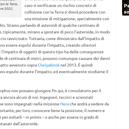
con la Terra.
Pe
caso si verificasse un rischio concreto di
bre 2022.
so
collisione con la Terra si dovrà procedere con
una missione di mitigazione, specialmente con
his. Stiamo parlando di asteroidi di qualche centinaio di
e, tipicamente, mirano a spostare di poco l’asteroide, in modo
cio ravvicinato. Tuttavia, come dimostrato dall’impatto di
ono essere espulsi durante l’impatto, creando ulteriori
se l’impatto di oggetti di questo tipo ha delle conseguenze
ide di centinaia di metri, possono comunque causare dei danni
mpatto avvenuto sopra
Chelyabinsk
nel 2013. È quindi
no espulsi durante l’impatto, ed eventualmente studiarne il
orphos non possano giungere fin qui, è consolatorio per il
 ancora alcuni di noi. Ingegneri, tecnici e scienziati
che sono impegnati nella missione
Hera
che andrà a vedere da
portante, per loro, conoscere bene la posizione, il numero e
 per evitarli – in primis – o anche per essere in grado di
ntanati dall’asteroide.