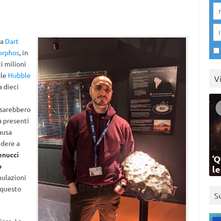
da
Dart
orphos
, in
ci milioni
ale
Hubble
V
 dieci
 sarebbero
à presenti
ausa
ndere a
enucci
‘Q
o
l
mulazioni
i questo
S