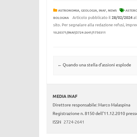
,
,
,
ASTRONOMIA
GEOLOGIA
INAF
NEWS
ASTERO
Articolo pubblicato il
28/02/2024
al
BOLOGNA
sito. Per segnalare alla redazione refusi, impre
10.20371/INAF/2724-2641/1750311
Navigazione articolo
←
Quando una stella d’assioni esplode
MEDIA INAF
Direttore responsabile: Marco Malaspina
Registrazione n. 8150 dell’11.12.2010 presso
ISSN
2724-2641