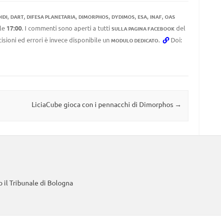
,
,
,
,
,
,
,
IDI
DART
DIFESA PLANETARIA
DIMORPHOS
DYDIMOS
ESA
INAF
OAS
le
17:00
. I commenti sono aperti a tutti
del
SULLA PAGINA FACEBOOK
cisioni ed errori è invece disponibile un
.
Doi:
MODULO DEDICATO
LiciaCube gioca con i pennacchi di Dimorphos
→
 il Tribunale di Bologna