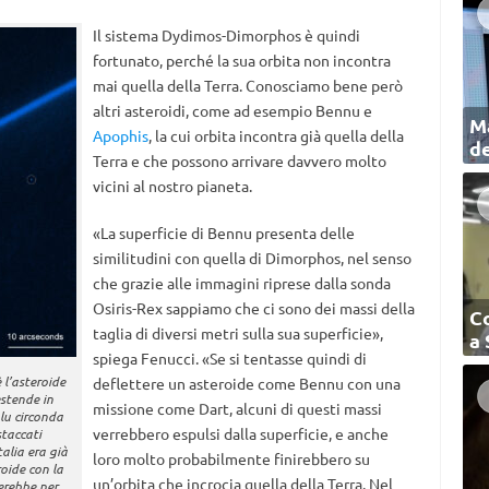
Il sistema Dydimos-Dimorphos è quindi
fortunato, perché la sua orbita non incontra
mai quella della Terra. Conosciamo bene però
altri asteroidi, come ad esempio Bennu e
Ma
Apophis
, la cui orbita incontra già quella della
de
Terra e che possono arrivare davvero molto
vicini al nostro pianeta.
«La superficie di Bennu presenta delle
similitudini con quella di Dimorphos, nel senso
che grazie alle immagini riprese dalla sonda
Osiris-Rex sappiamo che ci sono dei massi della
C
taglia di diversi metri sulla sua superficie»,
a
spiega Fenucci. «Se si tentasse quindi di
 l’asteroide
deflettere un asteroide come Bennu con una
estende in
missione come Dart, alcuni di questi massi
lu circonda
verrebbero espulsi dalla superficie, e anche
staccati
alia era già
loro molto probabilmente finirebbero su
roide con la
un’orbita che incrocia quella della Terra. Nel
erebbe per