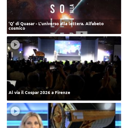
‘Q’ di Quasar - L'universo alla lettera. Alfabeto
cosmico
Al via il Cospar 2026 a Firenze