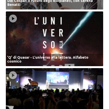
Dal Cospar: il futuro degli esopianeti, con Serena
Benatti
‘Q’ di Quasar - L'universo alla lettera. Alfabeto
cosmico