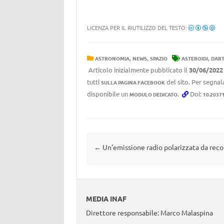
LICENZA PER IL RIUTILIZZO DEL TESTO:
,
,
,
ASTRONOMIA
NEWS
SPAZIO
ASTEROIDI
DAR
Articolo inizialmente pubblicato il
30/06/2022
tutti
del sito. Per segnala
SULLA PAGINA FACEBOOK
disponibile un
.
Doi:
MODULO DEDICATO
10.2037
Navigazione articolo
←
Un’emissione radio polarizzata da reco
MEDIA INAF
Direttore responsabile: Marco Malaspina