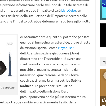
nire preziose informazioni per lo sviluppo di un tale sistema di
fasi prima, durante e dopo l’impatto ci sarà
LiciaCube
, un
rt. I risultati della simulazione dell’impatto riportati nello
cano che l’impatto potrebbe deformare il suo bersaglio molto
«Contrariamente a quanto si potrebbe pensare
quando si immagina un asteroide, prove dirette
da missioni spaziali come
Hayabusa2
dell’Agenzia spaziale giapponese (Jaxa)
dimostrano che l’asteroide può avere una
A
struttura interna molto lasca, simile a un
mucchio di macerie, tenuta insieme da
interazioni gravitazionali e deboli forze
coesive», afferma la prima autrice
Sabina
Raducan
. Le precedenti simulazioni
/ traduzione
dell’impatto della missione Dart
presupponevano per lo più un interno molto
L’
esto potrebbe cambiare drasticamente l’esito della
ag