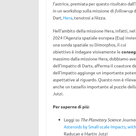
l’autrice, premiata per questo risultato dall
in un workshop sulla missione di
follow-up
d
Dart,
Hera
, tenutosi a Nizza.
Nell’ambito della missione Hera, infatti, nel
2024 l’Agenzia spaziale europea (Esa) invie
una sonda spaziale su Dimorphos, il cui
obiettivo è indagare visivamente le
consegu
massimo dalla missione Hera, dobbiamo aver
dell’impatto di Dart», afferma il coautore d
dell’impatto aggiunge un importante potenzi
aspettative al riguardo. Questo non è rileva
anche un tassello importante al puzzle dell
Jutzi.
Per saperne di più:
Leggi su
The Planetary Science Journa
Asteroids by Small-scale Impacts, wit
Raducan e Martin Jutzi