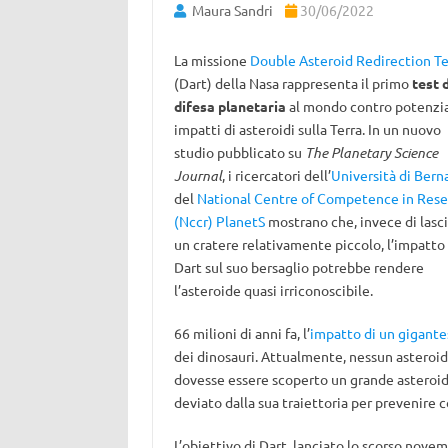
Maura Sandri
30/06/2022
La missione
Double Asteroid Redirection Te
(Dart) della Nasa rappresenta il primo
test d
difesa planetaria
al mondo contro potenzia
impatti di asteroidi sulla Terra. In un nuovo
studio pubblicato su
The Planetary Science
Journal
, i ricercatori dell’
Università di Bern
del
National Centre of Competence in Rese
(Nccr) PlanetS
mostrano che, invece di lasc
un cratere relativamente piccolo, l’impatto 
Dart sul suo bersaglio potrebbe rendere
l’asteroide quasi irriconoscibile.
66 milioni di anni fa, l’
impatto di un gigante
dei dinosauri. Attualmente, nessun asteroi
dovesse essere scoperto un grande asteroide 
deviato dalla sua traiettoria per prevenire
L’obiettivo di Dart, lanciato lo scorso novem