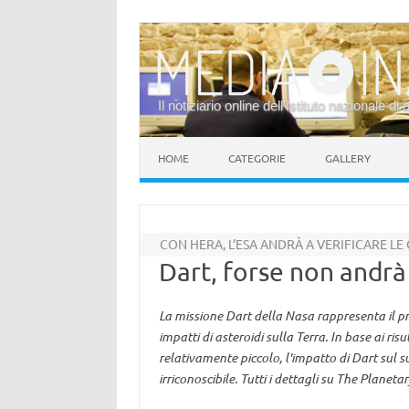
Il notiziario online dell’Istituto nazionale di 
Vai al contenuto
HOME
CATEGORIE
GALLERY
CON HERA, L’ESA ANDRÀ A VERIFICARE L
Dart, forse non andrà
La missione Dart della Nasa rappresenta il pr
impatti di asteroidi sulla Terra. In base ai ris
relativamente piccolo, l'impatto di Dart sul
irriconoscibile. Tutti i dettagli su The Planet