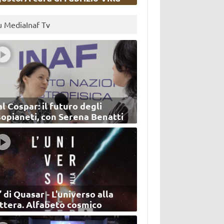
u MediaInaf Tv
l Cospar: il futuro degli
sopianeti, con Serena Benatti
’ di Quasar - L'universo alla
ettera. Alfabeto cosmico