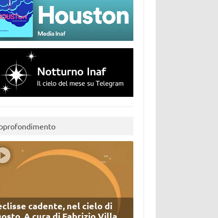
pprofondimento
eclisse cadente, nel cielo di
osto. A cura di Fabrizio Villa