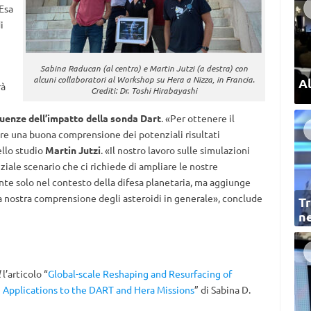
’Esa
i
Sabina Raducan (al centro) e Martin Jutzi (a destra) con
alcuni collaboratori al Workshop su Hera a Nizza, in Francia.
Al
rà
Crediti: Dr. Toshi Hirabayashi
enze dell’impatto della sonda Dart
. «Per ottenere il
e una buona comprensione dei potenziali risultati
ello studio
Martin Jutzi
. «Il nostro lavoro sulle simulazioni
ale scenario che ci richiede di ampliare le nostre
nte solo nel contesto della difesa planetaria, ma aggiunge
a nostra comprensione degli asteroidi in generale», conclude
Tr
ne
l
l’articolo “
Global-scale Reshaping and Resurfacing of
h Applications to the DART and Hera Missions
” di Sabina D.