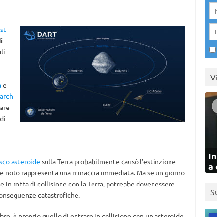
st
i
li
V
a
e
arch
iare
di
In
sco asteroide
sulla Terra probabilmente causò l’estinzione
a 
de noto rappresenta una minaccia immediata. Ma se un giorno
in rotta di collisione con la Terra, potrebbe dover essere
S
 conseguenze catastrofiche.
bre, è proprio quello di entrare in collisione con un asteroide