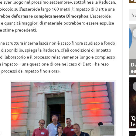
e aver luogo nel prossimo settembre», sottolinea la Raducan.
iccolo sull’asteroide largo 160 metri, l’impatto di Dart a una
S
trebbe
deformare completamente Dimorphos
. L’asteroide
 e quantità maggiori di materiale potrebbero essere espulse
le stime precedenti.
na struttura interna lasca non è stato finora studiato a fondo
 disponibili», spiega la Raducan. «Tali condizioni di impatto
di laboratorio e il processo relativamente lungo e complesso
Da
e impatto – una questione di ore nel caso di Dart – ha reso
e
processi da impatto fino a ora».
‘Q
l
e