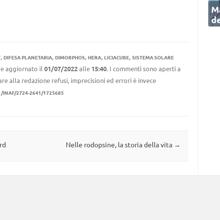
Ma
de
,
,
,
,
,
T
DIFESA PLANETARIA
DIMORPHOS
HERA
LICIACUBE
SISTEMA SOLARE
e aggiornato il
01/07/2022
alle
15:40
. I commenti sono aperti a
re alla redazione refusi, imprecisioni ed errori è invece
1/INAF/2724-2641/1725685
rd
Nelle rodopsine, la storia della vita
→