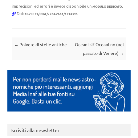
imprecisioni ed errori è invece disponibile un
.
MODULO DEDICATO
Doi:
10.20371/INAF/2724-2641/1714396
Navigazione articolo
←
Polvere di stelle antiche
Oceani sì? Oceani no (nel
passato di Venere)
→
Iscriviti alla newsletter