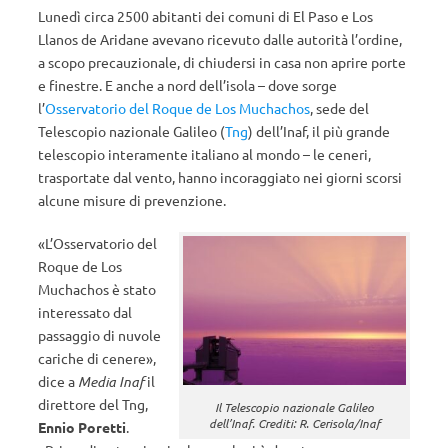
Lunedì circa 2500 abitanti dei comuni di El Paso e Los
Llanos de Aridane avevano ricevuto dalle autorità l’ordine,
a scopo precauzionale, di chiudersi in casa non aprire porte
e finestre. E anche a nord dell’isola – dove sorge
l’
Osservatorio del Roque de Los Muchachos
, sede del
Telescopio nazionale Galileo (
Tng
) dell’Inaf, il più grande
telescopio interamente italiano al mondo – le ceneri,
trasportate dal vento, hanno incoraggiato nei giorni scorsi
alcune misure di prevenzione.
«L’Osservatorio del
Roque de Los
Muchachos è stato
interessato dal
passaggio di nuvole
cariche di cenere»,
dice a
Media Inaf
il
direttore del Tng,
Il Telescopio nazionale Galileo
dell’Inaf. Crediti: R. Cerisola/Inaf
Ennio Poretti
.