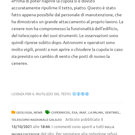
«Prima di poter riaprire la cupola si è dovuto
accuratamente ripulirne il tetto, piatto. Questo è stato
fatto appena possibile dal personale di manutenzione, che
ha dimostrato un grande attaccamento al proprio lavoro. La
cenere non ha compromesso la funzionalità dell’edificio,
del telescopio e dei suoi strumenti. Le osservazioni sono
quindi riprese subito dopo. Astronomi e operatori sono
molto vigili, pronti a non aprire o chiudere la cupola in caso
sia previsto un cambio di vento che porti di nuovo la
cenere».
LICENZA PER IL RIUTILIZZO DEL TESTO:
,
,
,
,
,
,
GEOLOGIA
NEWS
COPERNICUS
ESA
INAF
LA PALMA
SENTINEL
Articolo pubblicato il
TELESCOPIO NAZIONALE GALILEO
13/10/2021
alle
18:44
. I commenti sono aperti a tutti
SULLA
del sito. Per segnalare alla redazione refusi,
PAGINA FACEBOOK