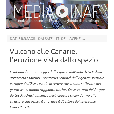
Il notiziario online dell’Istituto nazionale di astrofisica
Vai al contenuto
DATI E IMMAGINI DAI SATELLITI DELL’AGENZIA SPAZIALE EUROPEA
Vulcano alle Canarie,
l’eruzione vista dallo spazio
Continua il monitoraggio dallo spazio dell’isola di La Palma
attraverso i satelliti Copernicus Sentinel dell’Agenzia spaziale
europea dell’Esa. Le nubi di cenere che si sono sollevate nei
giorni scorsi hanno raggiunto anche l’Osservatorio del Roque
de Los Muchachos, senza però causare alcun danno alla
struttura che ospita il Tng, dice il direttore del telescopio
Ennio Poretti