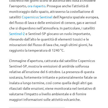
costretto nei giorni scorsi le autorità dell’isola a chiudere
l’aeroporto,
ora riaperto
. Prosegue anche l’attività di
monitoraggio dallo spazio, attraverso la costellazione di
satelliti
Copernicus Sentinel
dell’Agenzia spaziale europea,
del flusso di lava e delle emissioni di cenere, gas e aerosol
che si disperdono nell’atmosfera. In particolare, i satelliti
Sentinel-2
e Sentinel-5P giocano un ruolo importante,
rilevando dall’alto le quantità di elementi tossici e le
misurazioni del flusso di lava che, negli ultimi giorni, ha
raggiunto la temperatura di 1240 °C.
L’immagine d’apertura, catturata dal satellite Copernicus
Sentinel-5P, mostra le emissioni di anidride solforosa
relative all’eruzione del 6 ottobre. La presenza di questa
sostanza, fortemente irritante e potenzialmente fatale se
inalata a lungo termine, così come quella degli altri gas
rilasciati dalle eruzioni, viene monitorata nel tentativo di
valutarne l’impatto a livello ambientale e di fornire
maggiori informazioni sulle attività vulcaniche.