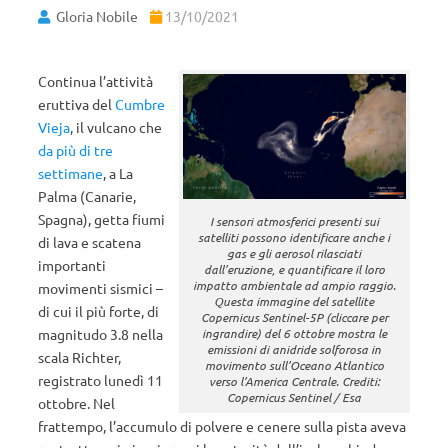
Gloria Nobile
13/10/2021
Continua l’attività
eruttiva del
Cumbre
Vieja
, il vulcano che
da più di tre
settimane
, a La
Palma (Canarie,
Spagna), getta fiumi
I sensori atmosferici presenti sui
satelliti possono identificare anche i
di lava e scatena
gas e gli aerosol rilasciati
importanti
dall’eruzione, e quantificare il loro
impatto ambientale ad ampio raggio.
movimenti sismici –
Questa immagine del satellite
di cui il più forte, di
Copernicus Sentinel-5P (cliccare per
magnitudo 3.8 nella
ingrandire) del 6 ottobre mostra le
emissioni di anidride solforosa in
scala Richter,
movimento sull’Oceano Atlantico
registrato lunedì 11
verso l’America Centrale. Crediti:
Copernicus Sentinel / Esa
ottobre. Nel
frattempo, l’accumulo di polvere e cenere sulla pista aveva