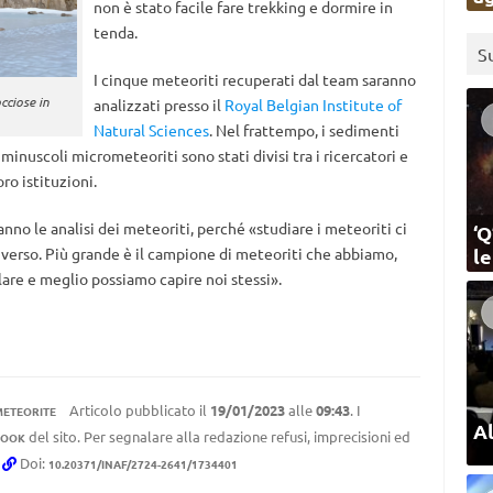
non è stato facile fare trekking e dormire in
tenda.
S
I cinque meteoriti recuperati dal team saranno
cciose in
analizzati presso il
Royal Belgian Institute of
Natural Sciences
. Nel frattempo, i sedimenti
uscoli micrometeoriti sono stati divisi tra i ricercatori e
oro istituzioni.
anno le analisi dei meteoriti, perché «studiare i meteoriti ci
‘Q
niverso. Più grande è il campione di meteoriti che abbiamo,
l
lare e meglio possiamo capire noi stessi».
Articolo pubblicato il
19/01/2023
alle
09:43
. I
METEORITE
Al
del sito. Per segnalare alla redazione refusi, imprecisioni ed
BOOK
.
Doi:
10.20371/INAF/2724-2641/1734401