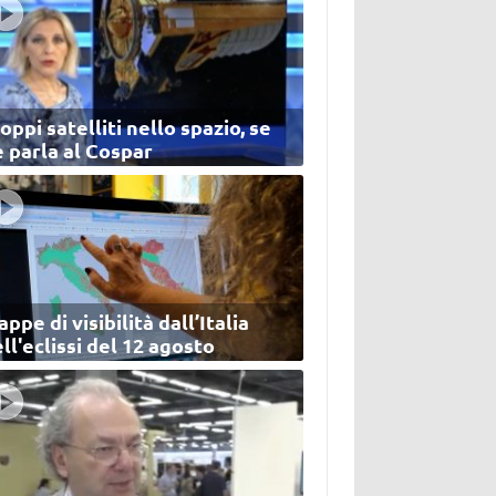
oppi satelliti nello spazio, se
 parla al Cospar
ppe di visibilità dall’Italia
ll'eclissi del 12 agosto