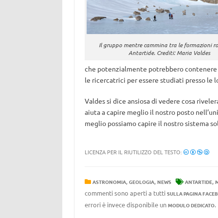
Il gruppo mentre cammina tra le formazioni ro
Antartide. Crediti: Maria Valdes
che potenzialmente potrebbero contenere min
le ricercatrici per essere studiati presso le l
Valdes si dice ansiosa di vedere cosa riveler
aiuta a capire meglio il nostro posto nell’u
meglio possiamo capire il nostro sistema so
LICENZA PER IL RIUTILIZZO DEL TESTO:
,
,
,
ASTRONOMIA
GEOLOGIA
NEWS
ANTARTIDE
commenti sono aperti a tutti
SULLA PAGINA FACE
errori è invece disponibile un
MODULO DEDICATO