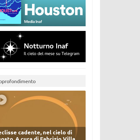
pprofondimento
eclisse cadente, nel cielo di
osto. A cura di Fabrizio Villa