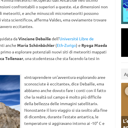
a 45mila meteoriti recuperati dall’Antartide nell’ultimo
nsioni confrontabili o superiori a queste. «Le dimensioni non
i meteoriti, e anche minuscoli micrometeoriti possono
i vista scientifico», afferma Valdes, «ma ovviamente trovare
avvero eccitante».
 guidata da
Vinciane Debaille
dell’
Université Libre de
enti anche
Maria Schönbächler
(
Eth-Zurigo
) e
Ryoga Maeda
primo a esplorare potenziali nuovi siti di meteoriti mappati
ca Tollenaar
, una studentessa che sta facendo la tesi in
A
«Intraprendere un’avventura esplorando aree
sconosciute è eccitante», dice Debaille, «ma
abbiamo anche dovuto fare i conti con il fatto
che la realtà sul campo è molto più difficile
della bellezza delle immagini satellitari».
Nonostante il loro viaggio si sia svolto alla fine
di dicembre, durante l’estate antartica, le
L’
temperature si aggiravano intorno ai -10° C e
ag