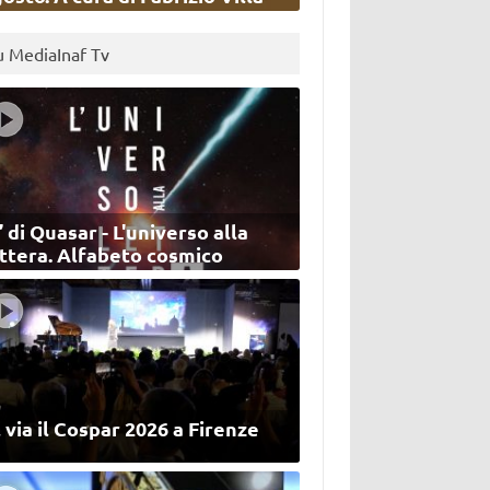
u MediaInaf Tv
’ di Quasar - L'universo alla
ettera. Alfabeto cosmico
 via il Cospar 2026 a Firenze