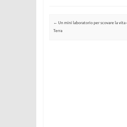
Navigazione articolo
←
Un mini laboratorio per scovare la vita 
Terra