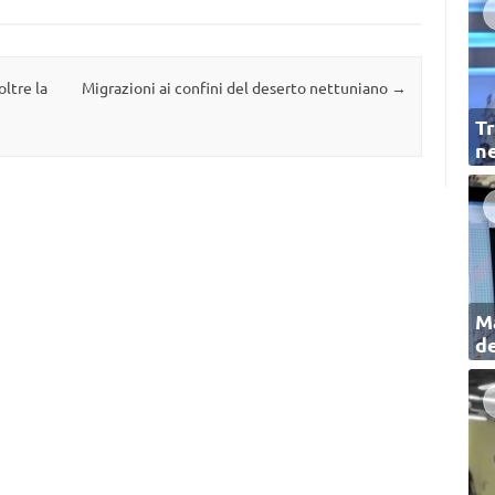
oltre la
Migrazioni ai confini del deserto nettuniano
→
Tr
ne
Ma
de