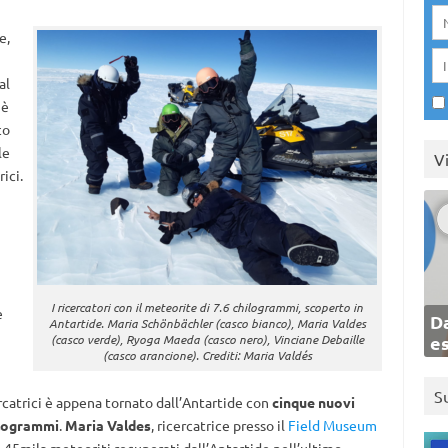
e,
al
 è
co
le
V
ici.
I ricercatori con il meteorite di 7.6 chilogrammi, scoperto in
e
Da
Antartide. Maria Schönbächler (casco bianco), Maria Valdes
(casco verde), Ryoga Maeda (casco nero), Vinciane Debaille
e
(casco arancione). Crediti: Maria Valdés
S
rcatrici è appena tornato dall’Antartide con
cinque nuovi
ilogrammi
.
Maria Valdes
, ricercatrice presso il
Field Museum