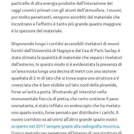
particelle di alta energia prodotte dall’interazione dei
raggi cosmici primari con gli atomi dell’atmosfera. I muoni,
pur molto penetranti, vengono assorbiti dal materiale che
incontrano e l’effetto è tanto più grande quanto maggiore
è lo spessore del materiale.
Disponendo lungo i corridoi accessibili rivelatori di muoni
forniti dall’Università di Nagoya e dal Cea di Paris Saclay, è
stata stimata la quantità di materiale che separa i rivelatori
dall’esterno. In questo modo si è evidenziata la presenza di
un’area vuota lunga una decina di metri con una sezione
quadrata di 2 m di lato che si trova sopra una struttura a V
rovesciata che è ben visibile sul lato nord della piramide,
forse un’antica porta. Sfruttando gli interstizi nella
monumentale freccia di pietra, che certo sostiene il peso
sovrastante, è stato infilato un endoscopio che ha rivelato
uno spazio vuoto, forse pensato per distribuire i carichi. Il
nuovo corridoio va ad unirsi all’altro grande spazio vuoto
scoperto nel 2017 sempre grazie alla radiografia muonica
,
l’unico metodo per penetrare all’interno di una struttura di