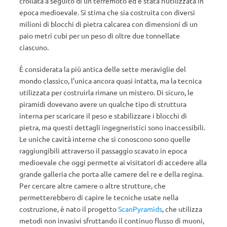
crollata a seguito di un terremoto ed è stata riutilizzata in
epoca medioevale. Si stima che sia costruita con diversi
milioni di blocchi di pietra calcarea con dimensioni di un
paio metri cubi per un peso di oltre due tonnellate
ciascuno.
È considerata la più antica delle sette meraviglie del
mondo classico, l’unica ancora quasi intatta, ma la tecnica
utilizzata per costruirla rimane un mistero. Di sicuro, le
piramidi dovevano avere un qualche tipo di struttura
interna per scaricare il peso e stabilizzare i blocchi di
pietra, ma questi dettagli ingegneristici sono inaccessibili.
Le uniche cavità interne che si conoscono sono quelle
raggiungibili attraverso il passaggio scavato in epoca
medioevale che oggi permette ai visitatori di accedere alla
grande galleria che porta alle camere del re e della regina.
Per cercare altre camere o altre strutture, che
permetterebbero di capire le tecniche usate nella
costruzione, è nato il progetto
ScanPyramids
, che utilizza
metodi non invasivi sfruttando il continuo flusso di muoni,