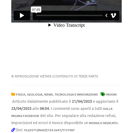
© RIPRODUZIONE VIETATA (CONTENUTO DI TERZE PARTI)
,
,
,
FISICA
GEOLOGIA
NEWS
TECNOLOGIA E INNOVAZIONE
MUONI
Articolo inizialmente pubblicato il
21/04/2023
e aggiornato il
23/04/2023
alle
06:54
. I commenti sono aperti a tutti
SULLA
del sito. Per segnalare alla redazione refusi,
PAGINA FACEBOOK
imprecisioni ed errori è invece disponibile un
.
MODULO DEDICATO
Doi:
10.20371/INAF/2724-2641/1737987