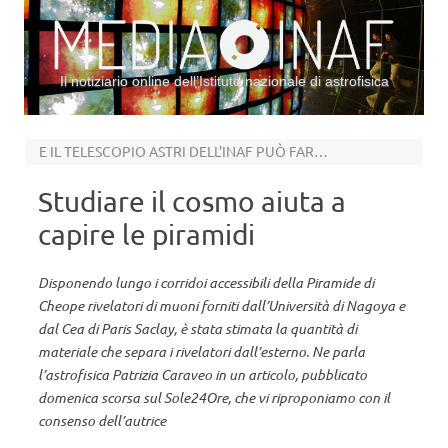
Il notiziario online dell’Istituto nazionale di astrofisica
Vai al contenuto
E IL TELESCOPIO ASTRI DELL’INAF PUÒ FARE LA MUONOGRAFIA DELL’ETNA
Studiare il cosmo aiuta a
capire le piramidi
Disponendo lungo i corridoi accessibili della Piramide di
Cheope rivelatori di muoni forniti dall’Università di Nagoya e
dal Cea di Paris Saclay, è stata stimata la quantità di
materiale che separa i rivelatori dall’esterno. Ne parla
l’astrofisica Patrizia Caraveo in un articolo, pubblicato
domenica scorsa sul Sole24Ore, che vi riproponiamo con il
consenso dell’autrice