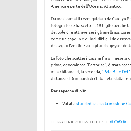
America e parte dell’Oceano Atlantico.
Da mesi ormai il team guidato da Carolyn Po
fotografico e ha scelto il 19 luglio perché la
del Sole che attraverserà gli anelli assicure
come un capello e quindi difficili da osserva
dettaglio l’anello E, scolpito dai geyser de
La foto che scatterà Cassini fra un mese si u
prima, denominata “Earthrise”, è stata scatt
mila chilometri; la seconda,
“Pale Blue Dot”
distanza di 6 miliardi di chilometri dalla Terr
Per saperne di più:
Vai alla
sito dedicato alla missione Ca
LICENZA PER IL RIUTILIZZO DEL TESTO: