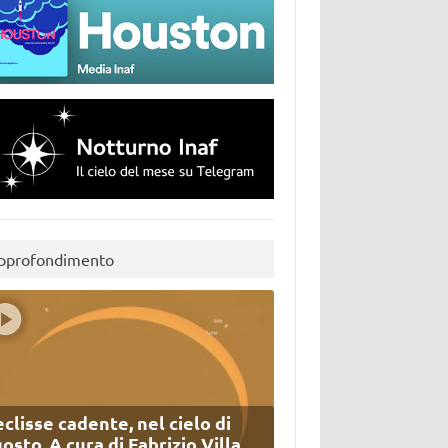
pprofondimento
eclisse cadente, nel cielo di
osto. A cura di Fabrizio Villa