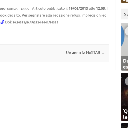
,
,
Articolo pubblicato il
19/06/2013
alle
12:05
. I
RNO
SONDA
TERRA
S
del sito. Per segnalare alla redazione refusi, imprecisioni ed
BOOK
.
Doi:
10.20371/INAF/2724-2641/36335
Un anno fa NuSTAR
→
Da
e
‘Q
l