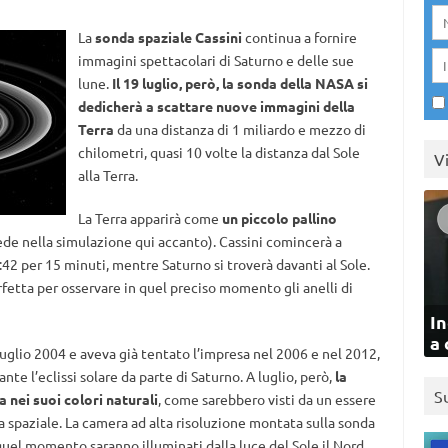
La
sonda spaziale Cassini
continua a fornire
immagini spettacolari di Saturno e delle sue
lune.
Il 19 luglio, però, la sonda della NASA si
dedicherà a scattare nuove immagini della
Terra
da una distanza di 1 miliardo e mezzo di
chilometri, quasi 10 volte la distanza dal Sole
V
alla Terra.
La Terra apparirà come
un piccolo pallino
de nella simulazione qui accanto). Cassini comincerà a
:42 per 15 minuti, mentre Saturno si troverà davanti al Sole.
fetta per osservare in quel preciso momento gli anelli di
In
a 
° luglio 2004 e aveva già tentato l’impresa nel 2006 e nel 2012,
te l’eclissi solare da parte di Saturno. A luglio, però,
la
S
 nei suoi colori naturali
, come sarebbero visti da un essere
a spaziale. La camera ad alta risoluzione montata sulla sonda
 quel momento saranno illuminati dalla luce del Sole il Nord