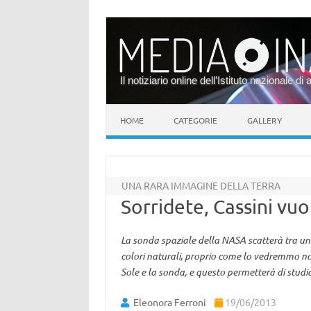
Il notiziario online dell’Istituto nazionale di 
Vai al contenuto
HOME
CATEGORIE
GALLERY
UNA RARA IMMAGINE DELLA TERRA
Sorridete, Cassini vuo
La sonda spaziale della NASA scatterà tra un 
colori naturali, proprio come lo vedremmo noi 
Sole e la sonda, e questo permetterà di studia
Eleonora Ferroni
19/06/2013