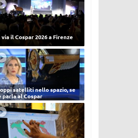
 via il Cospar 2026 a Firenze
oppi satelliti nello spazio, se
 parla al Cospar