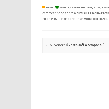
,
,
,
NEWS
ANELLI
CASSINI-HUYGENS
NASA
SATU
commenti sono aperti a tutti
SULLA PAGINA FACE
errori è invece disponibile un
MODULO DEDICATO
Navigazione articolo
←
Su Venere il vento soffia sempre più