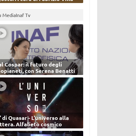
u MediaInaf Tv
l Cospar: il futuro degli
sopianeti, con Serena Benatti
’ di Quasar - L'universo alla
ettera. Alfabeto cosmico