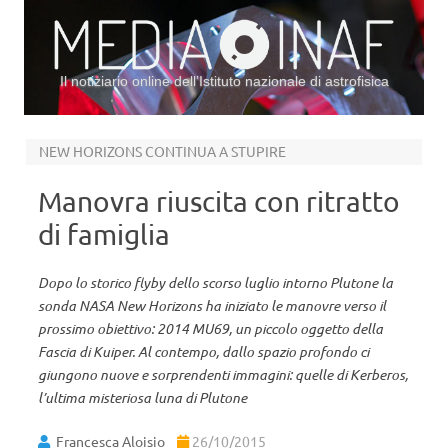
Il notiziario online dell’Istituto nazionale di astrofisica
Vai al contenuto
NEW HORIZONS CONTINUA A STUPIRE
Manovra riuscita con ritratto
di famiglia
Dopo lo storico flyby dello scorso luglio intorno Plutone la
sonda NASA New Horizons ha iniziato le manovre verso il
prossimo obiettivo: 2014 MU69, un piccolo oggetto della
Fascia di Kuiper. Al contempo, dallo spazio profondo ci
giungono nuove e sorprendenti immagini: quelle di Kerberos,
l’ultima misteriosa luna di Plutone
Francesca Aloisio
26/10/2015