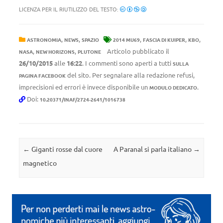
LICENZA PER IL RIUTILIZZO DEL TESTO:
,
,
,
,
,
ASTRONOMIA
NEWS
SPAZIO
2014 MU69
FASCIA DI KUIPER
KBO
,
,
Articolo pubblicato il
NASA
NEW HORIZONS
PLUTONE
26/10/2015
alle
16:22
. I commenti sono aperti a tutti
SULLA
del sito. Per segnalare alla redazione refusi,
PAGINA FACEBOOK
imprecisioni ed errori è invece disponibile un
.
MODULO DEDICATO
Doi:
10.20371/INAF/2724-2641/1016738
Navigazione articolo
←
Giganti rosse dal cuore
A Paranal si parla italiano
→
magnetico