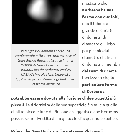
mostrano che
Kerberos ha una
forma con due lobi,
con il lobo più
grande di circa 8
chilometri di
diametro e il lobo
più piccolo dal
Immagine di Kerberos ottenuta
combinando 4 foto catturate grazie al
diametro di circa 5
Long Range Reconnaissance Imager
chilometri. I membri
(LORRI) di New Horizons , a circa
396.000 km da Kerberos. credits:
del team di ricerca
NASA/Johns Hopkins University
ipotizzano che
la
Applied Physics Laboratory/Southwest
Research Institute
particolare forma
di Kerberos
potrebbe essere dovuta alla fusione di due oggetti più
piccoli
. La riflettività della sua superficie è simile a quella
di altre piccole lune di Plutone e suggerisce che Kerberos
possa essere rivestita di un ghiaccio d’acqua molto pulito.
Prima che New Horizons incontrasse Plutone, i