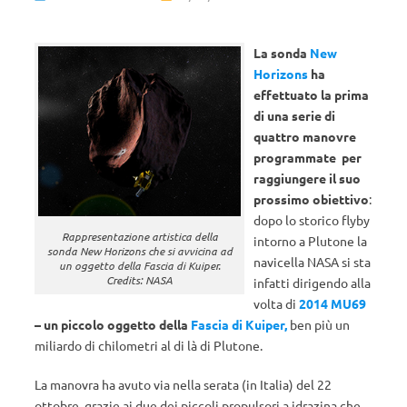
La sonda
New
Horizons
ha
effettuato la prima
di una serie di
quattro manovre
programmate per
raggiungere il suo
prossimo obiettivo
:
dopo lo storico flyby
Rappresentazione artistica della
intorno a Plutone la
sonda New Horizons che si avvicina ad
navicella NASA si sta
un oggetto della Fascia di Kuiper.
Credits: NASA
infatti dirigendo alla
volta di
2014 MU69
– un piccolo oggetto della
Fascia di Kuiper,
ben più un
miliardo di chilometri al di là di Plutone.
La manovra ha avuto via nella serata (in Italia) del 22
ottobre, grazie ai due dei piccoli propulsori a idrazina che