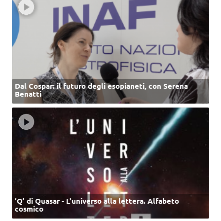
Dal Cospar: il futuro degli esopianeti, con Serena
Benatti
‘Q’ di Quasar - L'universo alla lettera. Alfabeto
cosmico