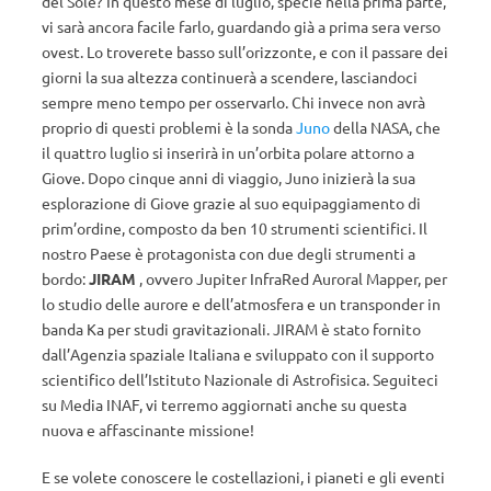
del Sole? In questo mese di luglio, specie nella prima parte,
vi sarà ancora facile farlo, guardando già a prima sera verso
ovest. Lo troverete basso sull’orizzonte, e con il passare dei
giorni la sua altezza continuerà a scendere, lasciandoci
sempre meno tempo per osservarlo. Chi invece non avrà
proprio di questi problemi è la sonda
Juno
della NASA, che
il quattro luglio si inserirà in un’orbita polare attorno a
Giove. Dopo cinque anni di viaggio, Juno inizierà la sua
esplorazione di Giove grazie al suo equipaggiamento di
prim’ordine, composto da ben 10 strumenti scientifici. Il
nostro Paese è protagonista con due degli strumenti a
bordo:
JIRAM
, ovvero Jupiter InfraRed Auroral Mapper, per
lo studio delle aurore e dell’atmosfera e un transponder in
banda Ka per studi gravitazionali. JIRAM è stato fornito
dall’Agenzia spaziale Italiana e sviluppato con il supporto
scientifico dell’Istituto Nazionale di Astrofisica. Seguiteci
su Media INAF, vi terremo aggiornati anche su questa
nuova e affascinante missione!
E se volete conoscere le costellazioni, i pianeti e gli eventi