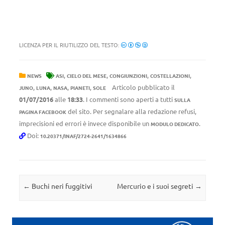
LICENZA PER IL RIUTILIZZO DEL TESTO:
,
,
,
,
NEWS
ASI
CIELO DEL MESE
CONGIUNZIONI
COSTELLAZIONI
,
,
,
,
Articolo pubblicato il
JUNO
LUNA
NASA
PIANETI
SOLE
01/07/2016
alle
18:33
. I commenti sono aperti a tutti
SULLA
del sito. Per segnalare alla redazione refusi,
PAGINA FACEBOOK
imprecisioni ed errori è invece disponibile un
.
MODULO DEDICATO
Doi:
10.20371/INAF/2724-2641/1634866
Navigazione articolo
←
Buchi neri fuggitivi
Mercurio e i suoi segreti
→