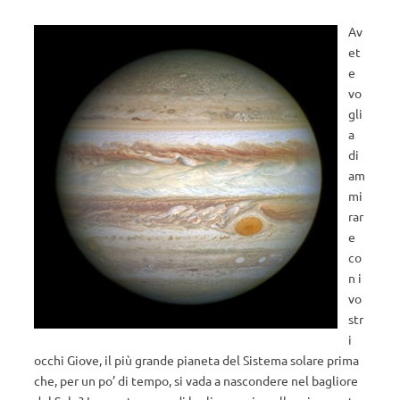
Av
et
e
vo
gli
a
di
am
mi
rar
e
co
n i
vo
str
i
occhi Giove, il più grande pianeta del Sistema solare prima
che, per un po’ di tempo, si vada a nascondere nel bagliore