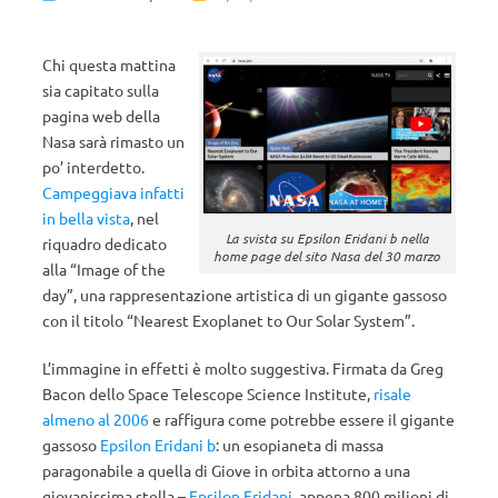
Chi questa mattina
sia capitato sulla
pagina web della
Nasa sarà rimasto un
po’ interdetto.
Campeggiava infatti
in bella vista
, nel
La svista su Epsilon Eridani b nella
riquadro dedicato
home page del sito Nasa del 30 marzo
alla “Image of the
day”, una rappresentazione artistica di un gigante gassoso
con il titolo “Nearest Exoplanet to Our Solar System”.
L’immagine in effetti è molto suggestiva. Firmata da Greg
Bacon dello Space Telescope Science Institute,
risale
almeno al 2006
e raffigura come potrebbe essere il gigante
gassoso
Epsilon Eridani b
: un esopianeta di massa
paragonabile a quella di Giove in orbita attorno a una
giovanissima stella –
Epsilon Eridani
, appena 800 milioni di