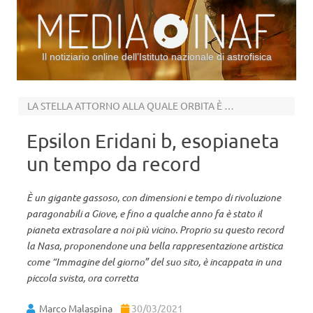
Il notiziario online dell’Istituto nazionale di astrofisica
Vai al contenuto
LA STELLA ATTORNO ALLA QUALE ORBITA È A 10.5 ANNI LUCE DA NOI
Epsilon Eridani b, esopianeta
un tempo da record
È un gigante gassoso, con dimensioni e tempo di rivoluzione
paragonabili a Giove, e fino a qualche anno fa è stato il
pianeta extrasolare a noi più vicino. Proprio su questo record
la Nasa, proponendone una bella rappresentazione artistica
come “Immagine del giorno” del suo sito, è incappata in una
piccola svista, ora corretta
Marco Malaspina
30/03/2021