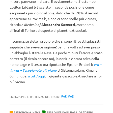
misure parevano indicare. E ovviamente nel frattempo
Epsilon Eridani b è scalato in seconda posizione come
esopianeta più vicino al Sole, dato che dal 2016 il record
appartiene a Proxima b, e non ci sono stelle più vicine»,
ricorda a
Media Inaf
Alessandro Sozzetti
, astronomo
all’Inaf di Torino ed esperto di pianeti extrasolari.
Insomma, se siete fra coloro che si sono ritrovati spiazzati
sappiate che avevate ragione: per una volta ad aver preso
un abbaglio è stata la Nasa. Da pochi minuti l’errore è stato
corretto (il titolo ancora no), la notizia è stata tolta dalla
home page e il testo ora riporta che Epsilon Eridani b
era –
it was – l’esopianeta più vicino
al Sistema solare. Rimane
comunque,
a tutt’oggi
, il gigante gassoso extrasolare a noi
più vicino.
LICENZA PER IL RIUTILIZZO DEL TESTO:
,
,
,
,
ASTRONOMIA
NEWS
EPSILON ERIDANI
NASA
OA TORINO