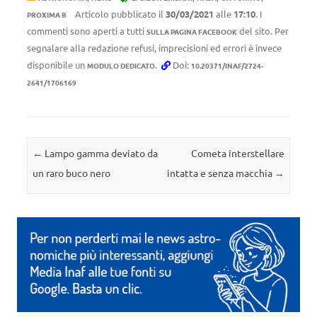
Articolo pubblicato il
30/03/2021
alle
17:10
. I
PROXIMA B
commenti sono aperti a tutti
del sito. Per
SULLA PAGINA FACEBOOK
segnalare alla redazione refusi, imprecisioni ed errori è invece
disponibile un
.
Doi:
MODULO DEDICATO
10.20371/INAF/2724-
2641/1706169
Navigazione articolo
←
Lampo gamma deviato da
Cometa interstellare
un raro buco nero
intatta e senza macchia
→