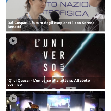
Dal Cospar: il futuro degli esopianeti, con Serena
Benatti
‘Q’ di Quasar - L'universo alla lettera. Alfabeto
cosmico