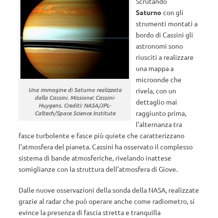
Scrutando
Saturno
con gli
strumenti montati a
bordo di Cassini gli
astronomi sono
riusciti a realizzare
una mappa a
microonde che
Una immagine di Saturno realizzata
rivela, con un
dalla Cassini. Missione: Cassini-
dettaglio mai
Huygens. Crediti: NASA/JPL-
raggiunto prima,
Caltech/Space Science Institute
l’alternanza tra
fasce turbolente e fasce più quiete che caratterizzano
l’atmosfera del pianeta. Cassini ha osservato il complesso
sistema di bande atmosferiche, rivelando inattese
somiglianze con la struttura dell’atmosfera di Giove.
Dalle nuove osservazioni della sonda della NASA, realizzate
grazie al radar che può operare anche come radiometro, si
evince la presenza di fascia stretta e tranquilla