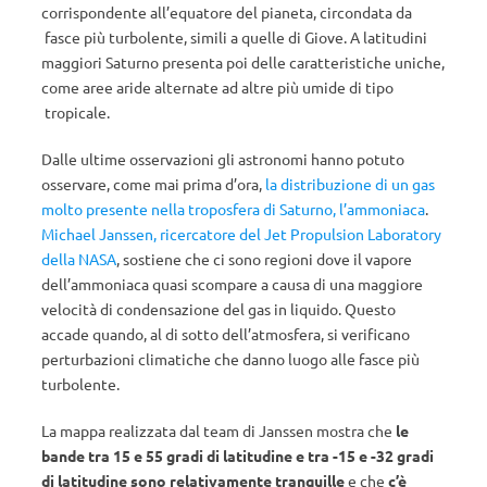
corrispondente all’equatore del pianeta, circondata da
fasce più turbolente, simili a quelle di Giove. A latitudini
maggiori Saturno presenta poi delle caratteristiche uniche,
come aree aride alternate ad altre più umide di tipo
tropicale.
Dalle ultime osservazioni gli astronomi hanno potuto
osservare, come mai prima d’ora,
la distribuzione di un gas
molto presente nella troposfera di Saturno, l’ammoniaca
.
Michael Janssen, ricercatore del Jet Propulsion Laboratory
della NASA
, sostiene che ci sono regioni dove il vapore
dell’ammoniaca quasi scompare a causa di una maggiore
velocità di condensazione del gas in liquido. Questo
accade quando, al di sotto dell’atmosfera, si verificano
perturbazioni climatiche che danno luogo alle fasce più
turbolente.
La mappa realizzata dal team di Janssen mostra che
le
bande tra 15 e 55 gradi di latitudine e tra -15 e -32 gradi
di latitudine sono relativamente tranquille
e che
c’è