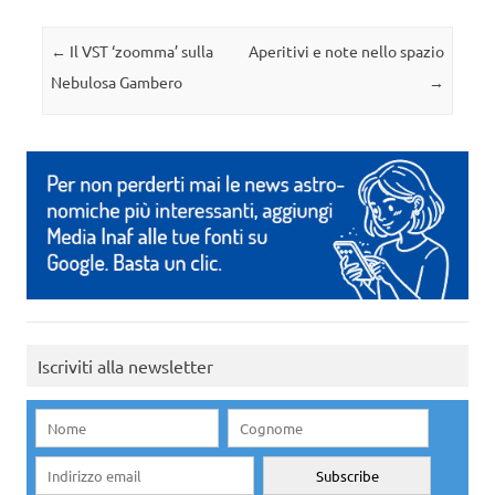
Navigazione articolo
←
Il VST ‘zoomma’ sulla
Aperitivi e note nello spazio
Nebulosa Gambero
→
Iscriviti alla newsletter