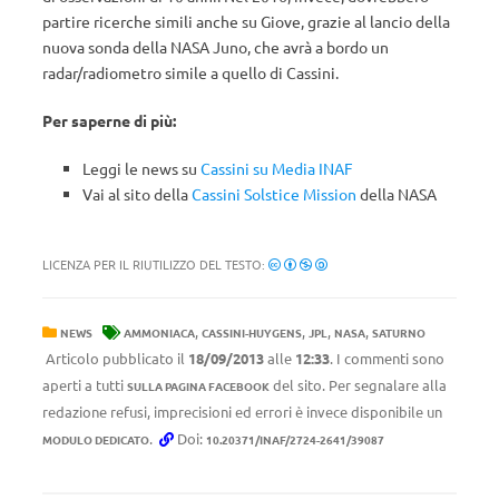
partire ricerche simili anche su Giove, grazie al lancio della
nuova sonda della NASA Juno, che avrà a bordo un
radar/radiometro simile a quello di Cassini.
Per saperne di più:
Leggi le news su
Cassini su Media INAF
Vai al sito della
Cassini Solstice Mission
della NASA
LICENZA PER IL RIUTILIZZO DEL TESTO:
,
,
,
,
NEWS
AMMONIACA
CASSINI-HUYGENS
JPL
NASA
SATURNO
Articolo pubblicato il
18/09/2013
alle
12:33
. I commenti sono
aperti a tutti
del sito. Per segnalare alla
SULLA PAGINA FACEBOOK
redazione refusi, imprecisioni ed errori è invece disponibile un
.
Doi:
MODULO DEDICATO
10.20371/INAF/2724-2641/39087