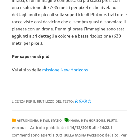
infatti, di un’immagine composta da più scatti presi con
una risoluzione di 77-85 metri per pixel e che rivelano
dettagli molto piccoli sulla superficie di Plutone: fratture e
rocce viste così da vicino che ci sembra quasi di sorvolare il
pianeta con un drone. Per migliorare l’immagine sono stati
aggiunti altri dettagli a colore e a bassa risoluzione (630
metri per pixel).
Per saperne di più:
Vai al sito della
missione New Horizons
LICENZA PER IL RIUTILIZZO DEL TESTO:
,
,
,
,
,
ASTRONOMIA
NEWS
SPAZIO
NASA
NEW HORIZONS
PLUTO
Articolo pubblicato il
14/12/2015
alle
14:22
. I
PLUTONE
commenti sono aperti a tutti
del sito. Per
SULLA PAGINA FACEBOOK