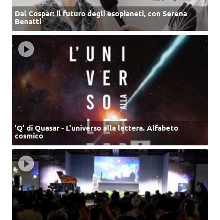
Dal Cospar: il futuro degli esopianeti, con Serena
Benatti
‘Q’ di Quasar - L'universo alla lettera. Alfabeto
cosmico