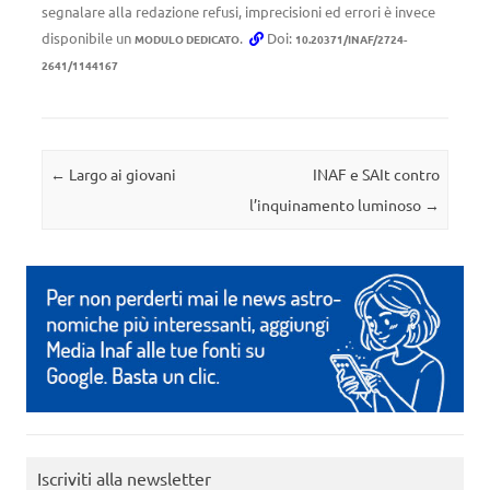
segnalare alla redazione refusi, imprecisioni ed errori è invece
disponibile un
.
Doi:
MODULO DEDICATO
10.20371/INAF/2724-
2641/1144167
Navigazione articolo
←
Largo ai giovani
INAF e SAIt contro
l’inquinamento luminoso
→
Iscriviti alla newsletter