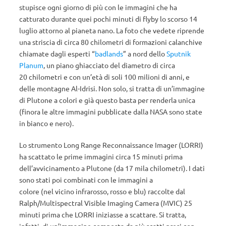
stupisce ogni giorno di più con le immagini che ha
catturato durante quei pochi minuti di flyby lo scorso 14
luglio attorno al pianeta nano. La foto che vedete riprende
una striscia di circa 80 chilometri di formazioni calanchive
chiamate dagli esperti “
badlands
” a nord dello
Sputnik
Planum
, un piano ghiacciato del diametro di circa
20 chilometri e con un’età di soli 100 milioni di anni, e
delle montagne Al-Idrisi. Non solo, si tratta di un’immagine
di Plutone a colori e già questo basta per renderla unica
(finora le altre immagini pubblicate dalla NASA sono state
in bianco e nero).
Lo strumento Long Range Reconnaissance Imager (LORRI)
ha scattato le prime immagini circa 15 minuti prima
dell’avvicinamento a Plutone (da 17 mila chilometri). I dati
sono stati poi combinati con le immagini a
colore (nel vicino infrarosso, rosso e blu) raccolte dal
Ralph/Multispectral Visible Imaging Camera (MVIC) 25
minuti prima che LORRI iniziasse a scattare. Si tratta,