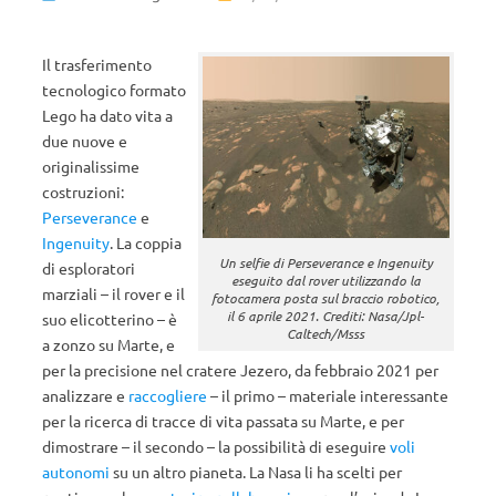
Il trasferimento
tecnologico formato
Lego ha dato vita a
due nuove e
originalissime
costruzioni:
Perseverance
e
Ingenuity
. La coppia
Un selfie di Perseverance e Ingenuity
di esploratori
eseguito dal rover utilizzando la
marziali – il rover e il
fotocamera posta sul braccio robotico,
il 6 aprile 2021. Crediti: Nasa/Jpl-
suo elicotterino – è
Caltech/Msss
a zonzo su Marte, e
per la precisione nel cratere Jezero, da febbraio 2021 per
analizzare e
raccogliere
– il primo – materiale interessante
per la ricerca di tracce di vita passata su Marte, e per
dimostrare – il secondo – la possibilità di eseguire
voli
autonomi
su un altro pianeta. La Nasa li ha scelti per