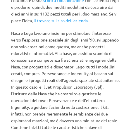
continuare la sua
storica collaborazione
con l’azienda Lego
e produrre, quindi, due inediti modellini da costruire dai
dieci anni in su: 1132 pezzi totali per il duo marziano. Se vi
piace l’idea,
li trovate sul sito dell’azienda
.
Nasa e Lego lavorano insieme per stimolare l’interesse
verso l’esplorazione spaziale sin dagli anni ’90, sviluppando
non solo creazioni come questa, ma anche progetti
educativi e informativi. Alla base, un assiduo scambio di
conoscenza e competenza fra scienziati e ingegneri della
Nasa, con progettisti e disegnatori Lego: tutti i modellini
creati, compresi Perseverance e Ingenuity, si basano sui
disegni e i progetti reali dell’agenzia spaziale statunitense.
In questo caso, è il Jet Propulsion Laboratory (Jpl),
l’istituto della Nasa che ha costruito e gestisce le
operazioni del rover Perseverance e dell’elicottero
Ingenuity, a guidare l’azienda nella costruzione. Il kit,
infatti, non prende meramente le sembianze dei due
esploratori marziani, ma è davvero una miniatura del reale.
Contiene infatti tutte le caratteristiche chiave di