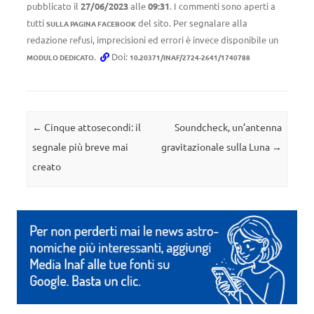
pubblicato il
27/06/2023
alle
09:31
. I commenti sono aperti a
tutti
del sito. Per segnalare alla
SULLA PAGINA FACEBOOK
redazione refusi, imprecisioni ed errori è invece disponibile un
.
Doi:
MODULO DEDICATO
10.20371/INAF/2724-2641/1740788
Navigazione articolo
←
Cinque attosecondi: il
Soundcheck, un’antenna
segnale più breve mai
gravitazionale sulla Luna
→
creato