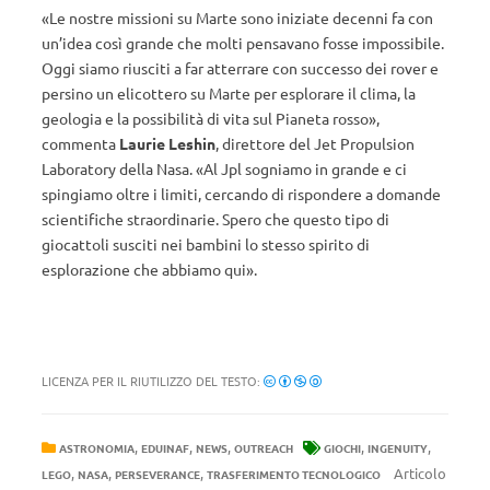
«Le nostre missioni su Marte sono iniziate decenni fa con
un’idea così grande che molti pensavano fosse impossibile.
Oggi siamo riusciti a far atterrare con successo dei rover e
persino un elicottero su Marte per esplorare il clima, la
geologia e la possibilità di vita sul Pianeta rosso»,
commenta
Laurie Leshin
, direttore del Jet Propulsion
Laboratory della Nasa. «Al Jpl sogniamo in grande e ci
spingiamo oltre i limiti, cercando di rispondere a domande
scientifiche straordinarie. Spero che questo tipo di
giocattoli susciti nei bambini lo stesso spirito di
esplorazione che abbiamo qui».
LICENZA PER IL RIUTILIZZO DEL TESTO:
,
,
,
,
,
ASTRONOMIA
EDUINAF
NEWS
OUTREACH
GIOCHI
INGENUITY
,
,
,
Articolo
LEGO
NASA
PERSEVERANCE
TRASFERIMENTO TECNOLOGICO