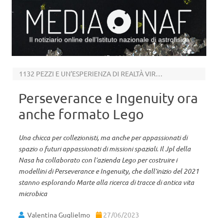
Il notiziario online dell’Istituto nazionale di astrofisica
Vai al contenuto
1132 PEZZI E UN’ESPERIENZA DI REALTÀ VIRTUALE
Perseverance e Ingenuity ora
anche formato Lego
Una chicca per collezionisti, ma anche per appassionati di
spazio o futuri appassionati di missioni spaziali. Il Jpl della
Nasa ha collaborato con l’azienda Lego per costruire i
modellini di Perseverance e Ingenuity, che dall’inizio del 2021
stanno esplorando Marte alla ricerca di tracce di antica vita
microbica
Valentina Guglielmo
27/06/2023