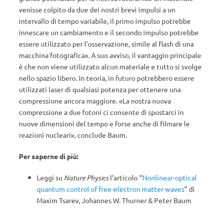
venisse colpito da due dei nostri brevi impulsi a un
intervallo di tempo variabile, il primo impulso potrebbe
innescare un cambiamento e il secondo impulso potrebbe
essere utilizzato per l’osservazione, simile al flash di una
macchina fotografica». A suo avviso, il vantaggio principale
è che non viene utilizzato alcun materiale e tutto si svolge
nello spazio libero. In teoria, in futuro potrebbero essere
utilizzati laser di qualsiasi potenza per ottenere una
compressione ancora maggiore. «La nostra nuova
compressione a due fotoni ci consente di spostarci in
nuove dimensioni del tempo e forse anche di filmare le
reazioni nucleari», conclude Baum.
Per saperne di più:
Leggi su
Nature Physics
l’articolo “
Nonlinear-optical
quantum control of free-electron matter waves
” di
Maxim Tsarev, Johannes W. Thurner & Peter Baum