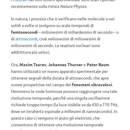
recentemente sulla rivista
Nature Physics
.
In natura, i processi che si verificano nelle molecole o nei
solidi a volte si svolgono su scale temporali di
femtosecondi
– milionesimi di miliardesimo di secondo – o
di
attosecondi
, cioè milionesimi di milionesimi di
milionesimi di secondo. Le reazioni nucleari sono
addirittura più veloci.
Ora,
Maxim Tsarev
,
Johannes Thurner
e
Peter Baum
hanno utilizzato un nuovo apparato sperimentale per
ottenere segnali della durata di attosecondi, che apre
nuove prospettive nel campo dei
fenomeni ultraveloci
.
Nemmeno le onde luminose possono raggiungere una tale
risoluzione temporale, perché una singola oscillazione
richiede troppo tempo (la luce visibile va da 430 a 770 THz,
dove un terahertz equivale a millesimi di nanosecondo). In
questo caso ci vengono in aiuto gli elettroni, che
consentono di ottenere una risoluzione temporale