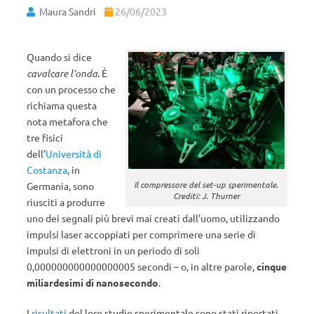
Maura Sandri
26/06/2023
Quando si dice
cavalcare l’onda
. È
con un processo che
richiama questa
nota metafora che
tre fisici
dell’
Università di
Costanza
, in
Il compressore del set-up sperimentale.
Germania, sono
Crediti: J. Thurner
riusciti a produrre
uno dei segnali più brevi mai creati dall’uomo, utilizzando
impulsi laser accoppiati per comprimere una serie di
impulsi di elettroni in un periodo di soli
0,000000000000000005 secondi – o, in altre parole,
cinque
miliardesimi di nanosecondo
.
I
risultati
del loro studio sperimentale sono stati riportati