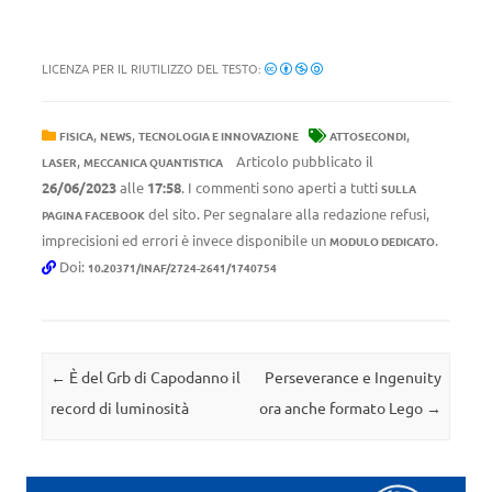
LICENZA PER IL RIUTILIZZO DEL TESTO:
,
,
,
FISICA
NEWS
TECNOLOGIA E INNOVAZIONE
ATTOSECONDI
,
Articolo pubblicato il
LASER
MECCANICA QUANTISTICA
26/06/2023
alle
17:58
. I commenti sono aperti a tutti
SULLA
del sito. Per segnalare alla redazione refusi,
PAGINA FACEBOOK
imprecisioni ed errori è invece disponibile un
.
MODULO DEDICATO
Doi:
10.20371/INAF/2724-2641/1740754
Navigazione articolo
←
È del Grb di Capodanno il
Perseverance e Ingenuity
record di luminosità
ora anche formato Lego
→