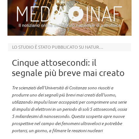
Il notiziario online dell’Istituto nazionale di astrofisica
Vai al contenuto
LO STUDIO È STATO PUBBLICATO SU NATURE PHYSICS
Cinque attosecondi: il
segnale più breve mai creato
Tre scienziati dell’Università di Costanza sono riusciti a
produrre uno dei segnali più brevi mai creati dall'uomo,
utilizzando impulsi laser accoppiati per comprimere una serie
di impulsi di elettroni in un periodo di soli 5 attosecondi, ossia
5 miliardesimi di nanosecondo. Questa scoperta apre nuove
prospettive nel campo dei fenomeni ultraveloci e potrebbe
portarci, un giorno, a filmare le reazioni nucleari