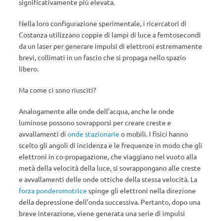
significativamente più elevata.
Nella loro configurazione sperimentale, i ricercatori di
Costanza utilizzano coppie di lampi di luce a femtosecondi
da un laser per generare impulsi di elettroni estremamente
brevi, collimati in un fascio che si propaga nello spazio
libero.
Ma come ci sono riusciti?
Analogamente alle onde dell’acqua, anche le onde
luminose possono sovrapporsi per creare creste e
avvallamenti di
onde stazionarie
o mobili. I fisici hanno
scelto gli angoli di incidenza e le frequenze in modo che gli
elettroni in co-propagazione, che viaggiano nel vuoto alla
metà della velocità della luce, si sovrappongano alle creste
e avvallamenti delle onde ottiche della stessa velocità. La
forza ponderomotrice
spinge gli elettroni nella direzione
della depressione dell’onda successiva. Pertanto, dopo una
breve interazione, viene generata una serie di impulsi