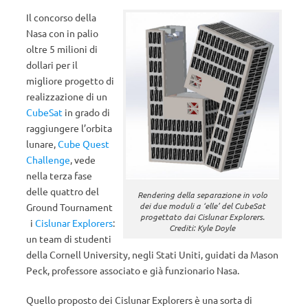
Il concorso della
Nasa con in palio
oltre 5 milioni di
dollari per il
migliore progetto di
realizzazione di un
CubeSat
in grado di
raggiungere l’orbita
lunare,
Cube Quest
Challenge
, vede
nella terza fase
delle quattro del
Rendering della separazione in volo
dei due moduli a ‘elle’ del CubeSat
Ground Tournament
progettato dai Cislunar Explorers.
i
Cislunar Explorers
:
Crediti: Kyle Doyle
un team di studenti
della Cornell University, negli Stati Uniti, guidati da Mason
Peck, professore associato e già funzionario Nasa.
Quello proposto dei Cislunar Explorers è una sorta di