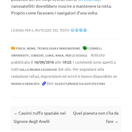
nanosatelliti dovrebbero riuscire a mantenere la rotta.
Proprio come facevano i navigatori d’una volta.
LICENZA PER IL RIUTILIZZO DEL TESTO:
,
,
FISICA
NEWS
TECNOLOGIA E INNOVAZIONE
CORNELL
,
,
,
,
Articolo
UNIVERSITY
CUBESAT
LUNA
NASA
PER LE SCUOLE
pubblicato il
16/09/2016
alle
19:25
. I commenti sono aperti a
tutti
del sito. Per segnalare alla
SULLA PAGINA FACEBOOK
redazione refusi, imprecisioni ed errori è invece disponibile un
.
Doi:
MODULO DEDICATO
10.20371/INAF/2724-2641/1637485
Navigazione articolo
←
Cassini: tuffo spaziale nel
Quel pianeta non s’ha da
Signore degli Anelli
fare
→