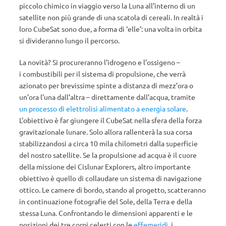
piccolo chimico in viaggio verso la Luna all’interno di un
satellite non più grande di una scatola di cereali. In realtà i
loro CubeSat sono due, a forma di ‘elle’: una volta in orbita
si divideranno lungo il percorso.
La novità? Si procureranno l’idrogeno e l’ossigeno –
i combustibili per il sistema di propulsione, che verrà
azionato per brevissime spinte a distanza di mezz’ora o
un’ora l’una dall’altra – direttamente dall’acqua, tramite
un processo di elettrolisi alimentato a energia solare
.
L’obiettivo è far giungere il CubeSat nella sfera della forza
gravitazionale lunare. Solo allora rallenterà la sua corsa
stabilizzandosi a circa 10 mila chilometri dalla superficie
del nostro satellite. Se la propulsione ad acqua è il cuore
della missione dei Cislunar Explorers, altro importante
obiettivo è quello di collaudare un sistema di navigazione
ottico. Le camere di bordo, stando al progetto, scatteranno
in continuazione fotografie del Sole, della Terra e della
stessa Luna. Confrontando le dimensioni apparenti e le
posizioni dei tre corpi celesti con le
effemeridi
, i