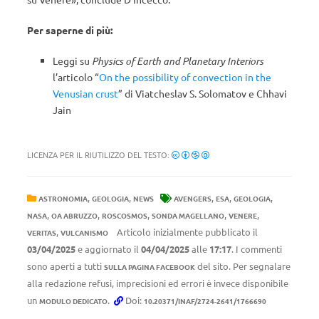
Per saperne di più:
Leggi su
Physics of Earth and Planetary Interiors
l’articolo “
On the possibility of convection in the
Venusian crust
” di Viatcheslav S. Solomatov e Chhavi
Jain
LICENZA PER IL RIUTILIZZO DEL TESTO:
,
,
,
,
,
ASTRONOMIA
GEOLOGIA
NEWS
AVENGERS
ESA
GEOLOGIA
,
,
,
,
,
NASA
OA ABRUZZO
ROSCOSMOS
SONDA MAGELLANO
VENERE
,
Articolo inizialmente pubblicato il
VERITAS
VULCANISMO
03/04/2025
e aggiornato il
04/04/2025
alle
17:17
. I commenti
sono aperti a tutti
del sito. Per segnalare
SULLA PAGINA FACEBOOK
alla redazione refusi, imprecisioni ed errori è invece disponibile
un
.
Doi:
MODULO DEDICATO
10.20371/INAF/2724-2641/1766690