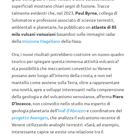
superficiali mostrano chiari segni di fusione. Tracce
talmente evidenti che, nel 2023,
Paul Byrne
, collega di
Solomatov e professore associato di scienze terrestri,
ambientali e planetarie, ha pubblicato un
atlante di 85
mila vulcani venusiani
basandosi sulle immagini radar
della
missione Magellano
della Nasa.
Ora, i nuovi risultati potrebbero costruire un nuovo quadro
teorico per spiegare questa immensa attività vulcanica?
«La possibilità che meccanismi convettivi su Venere
possano aver luogo all’interno della crosta, e non nel
mantello come avviene sulla Terra, oltre a rappresentare
una novità, apre a sviluppi interessanti nella comprensione
della geologia e del vulcanismo venusiano», afferma
Piero
D’Incecco
, non coinvolto nello studio ma esperto di
geologia planetaria dell’
Inaf d’Abruzzo
e coordinatore del
progetto Avengers
, che analizza il vulcanismo recente di
Venere utilizzando analoghi terrestri. «Sarà, ad esempio,
interessante capire se esiste una relazione tra il