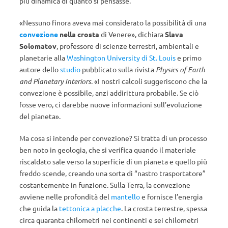
più dinamica di quanto si pensasse.
«Nessuno finora aveva mai considerato la possibilità di una
convezione
nella crosta
di Venere», dichiara
Slava
Solomatov
,
professore di scienze terrestri, ambientali e
planetarie alla
Washington University di St. Louis
e primo
autore dello
studio
pubblicato sulla rivista
Physics of Earth
and Planetary Interiors
. «I nostri calcoli suggeriscono che la
convezione è possibile, anzi addirittura probabile. Se ciò
fosse vero, ci darebbe nuove informazioni sull’evoluzione
del pianeta».
Ma cosa si intende per
convezione
? Si tratta di un processo
ben noto in geologia, che si verifica quando il materiale
riscaldato sale verso la superficie di un pianeta e quello più
freddo scende, creando una sorta di “nastro trasportatore”
costantemente in funzione. Sulla Terra, la convezione
avviene nelle profondità del
mantello
e fornisce l’energia
che guida la
tettonica a placche
. La crosta terrestre, spessa
circa quaranta chilometri nei continenti e sei chilometri