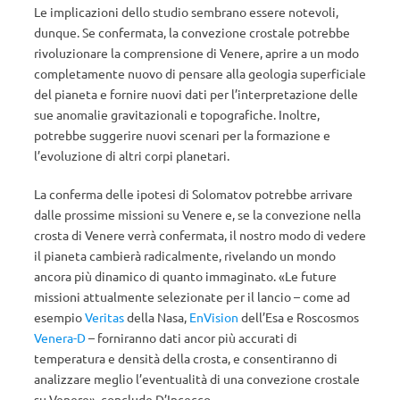
Le implicazioni dello studio sembrano essere notevoli,
dunque. Se confermata, la convezione crostale potrebbe
rivoluzionare la comprensione di Venere, aprire a un modo
completamente nuovo di pensare alla geologia superficiale
del pianeta e fornire nuovi dati per l’interpretazione delle
sue anomalie gravitazionali e topografiche. Inoltre,
potrebbe suggerire nuovi scenari per la formazione e
l’evoluzione di altri corpi planetari.
La conferma delle ipotesi di Solomatov potrebbe arrivare
dalle prossime missioni su Venere e, se la convezione nella
crosta di Venere verrà confermata, il nostro modo di vedere
il pianeta cambierà radicalmente, rivelando un mondo
ancora più dinamico di quanto immaginato.
«Le future
missioni attualmente selezionate per il lancio – come ad
esempio
Veritas
della Nasa,
EnVision
dell’Esa e Roscosmos
Venera-D
– forniranno dati ancor più accurati di
temperatura e densità della crosta, e consentiranno di
analizzare meglio l’eventualità di una convezione crostale
su Venere», conclude D’Incecco.