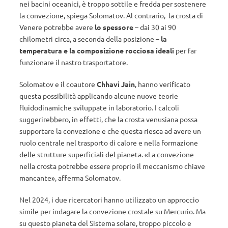
nei bacini oceanici, è troppo sottile e fredda per sostenere
la convezione, spiega Solomatov. Al contrario,
la crosta di
Venere potrebbe avere
lo spessore
– dai 30 ai 90
chilometri circa, a seconda della posizione –
la
temperatura e la composizione rocciosa ideali
per far
funzionare il nastro trasportatore.
Solomatov e il coautore
Chhavi Jain
,
hanno verificato
questa possibilità applicando alcune nuove teorie
fluidodinamiche sviluppate in laboratorio. I calcoli
suggerirebbero, in effetti, che la crosta venusiana possa
supportare la convezione e che questa riesca ad avere un
ruolo centrale nel trasporto di calore e nella formazione
delle strutture superficiali del pianeta. «La convezione
nella crosta potrebbe essere proprio il meccanismo chiave
mancante», afferma Solomatov.
Nel 2024, i due ricercatori hanno utilizzato un approccio
simile per indagare la convezione crostale su Mercurio. Ma
su questo pianeta del Sistema solare, troppo piccolo e