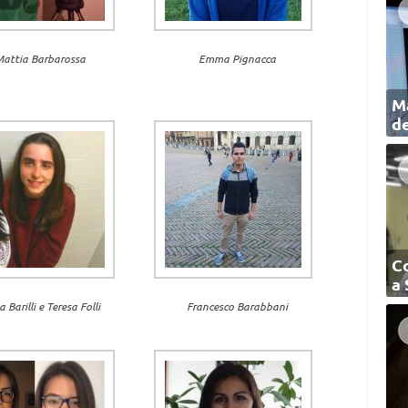
attia Barbarossa
Emma Pignacca
Ma
de
C
a
ia Barilli e Teresa Folli
Francesco Barabbani