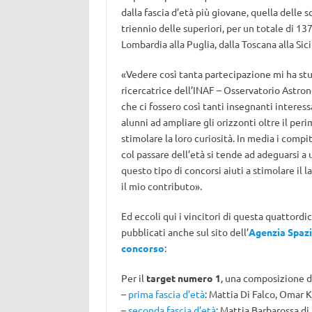
dalla fascia d’età più giovane, quella delle 
triennio delle superiori, per un totale di 13
Lombardia alla Puglia, dalla Toscana alla Sici
«Vedere così tanta partecipazione mi ha s
ricercatrice dell’INAF – Osservatorio Astr
che ci fossero così tanti insegnanti interess
alunni ad ampliare gli orizzonti oltre il per
stimolare la loro curiosità. In media i compi
col passare dell’età si tende ad adeguarsi a 
questo tipo di concorsi aiuti a stimolare il 
il mio contributo».
Ed eccoli qui i vincitori di questa quattordi
pubblicati anche sul sito dell’
Agenzia Spaz
concorso
:
Per il
target numero 1
, una composizione di
–
prima fascia d’età
: Mattia Di Falco, Omar 
–
seconda fascia d’età
: Mattia Barbarossa di