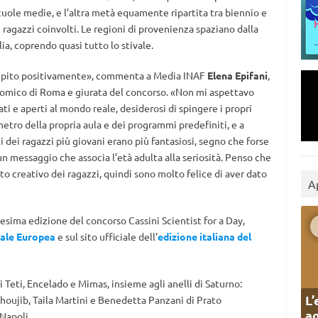
scuole medie, e l’altra metà equamente ripartita tra biennio e
7 ragazzi coinvolti. Le regioni di provenienza spaziano dalla
lia, coprendo quasi tutto lo stivale.
tupito positivamente», commenta a Media INAF
Elena Epifani
,
onomico di Roma e giurata del concorso. «Non mi aspettavo
ati e aperti al mondo reale, desiderosi di spingere i propri
imetro della propria aula e dei programmi predefiniti, e a
ti dei ragazzi più giovani erano più fantasiosi, segno che forse
un messaggio che associa l’età adulta alla seriosità. Penso che
lato creativo dei ragazzi, quindi sono molto felice di aver dato
A
cesima edizione del concorso Cassini Scientist for a Day,
iale Europea
e sul sito ufficiale dell’
edizione italiana del
 Teti, Encelado e Mimas, insieme agli anelli di Saturno:
L’
Khoujib, Taila Martini e Benedetta Panzani di Prato
ag
 Napoli