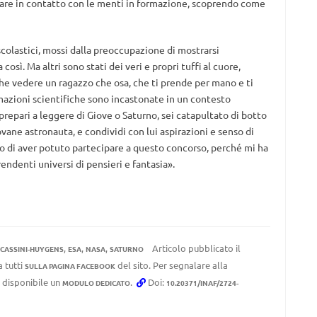
trare in contatto con le menti in formazione, scoprendo come
scolastici, mossi dalla preoccupazione di mostrarsi
sì. Ma altri sono stati dei veri e propri tuffi al cuore,
he vedere un ragazzo che osa, che ti prende per mano e ti
mazioni scientifiche sono incastonate in un contesto
repari a leggere di Giove o Saturno, sei catapultato di botto
iovane astronauta, e condividi con lui aspirazioni e senso di
o di aver potuto partecipare a questo concorso, perché mi ha
endenti universi di pensieri e fantasia».
,
,
,
Articolo pubblicato il
CASSINI-HUYGENS
ESA
NASA
SATURNO
a tutti
del sito. Per segnalare alla
SULLA PAGINA FACEBOOK
e disponibile un
.
Doi:
MODULO DEDICATO
10.20371/INAF/2724-