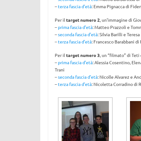
–
terza fascia d’età
: Emma Pignacca di Fide
Per il
target numero 2
, un’immagine di Giov
–
prima fascia d’età
: Matteo Prazzoli e Tom
–
seconda fascia d’età
: Silvia Barilli e Teres
–
terza fascia d’età
: Francesco Barabbani di
Per il
target numero 3
, un “filmato” di Tet
–
prima fascia d’età
: Alessia Cosentino, Ele
Trani
–
seconda fascia d’età
: Nicolle Alvarez e An
–
terza fascia d’età
: Nicoletta Corradino di R