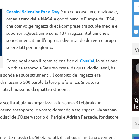
Cassini Scientist for a Day
è un concorso internazionale,
organizzato dalla
NASA
e coordinato in Europa dall’
ESA
,
che coinvolge ragazzi di età comprese tra scuole medie e
superiori. Quest’anno sono 137 i ragazzi italiani che si
sono cimentati nell’impresa, diventando dei veri e propri
scienziati per un giorno.
V
Come ogni anno il team scientifico di
Cassini
, la missione
in orbita attorno a Saturno ormai da quasi dodici anni, ha
a sonda e i suoi strumenti. Il compito dei ragazzi era
di massimo 500 parole la loro preferenza. Si poteva
mati al massimo da quattro studenti.
‘Q
la scelta abbiamo organizzato lo scorso 3 febbraio un
l
potuto sottoporre le vostre domande a tre esperti:
Jonathan
gliati
dell’Osservatorio di Parigi e
Adrian Fartade
, fondatore
S
mente massiccia: 66 elaborati, di cui quasi metà provenienti