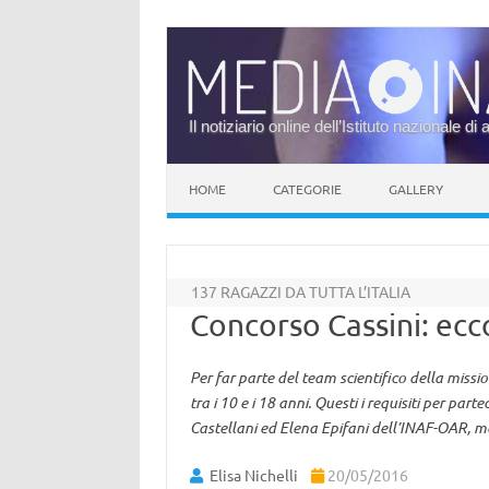
Il notiziario online dell’Istituto nazionale di 
Vai al contenuto
HOME
CATEGORIE
GALLERY
137 RAGAZZI DA TUTTA L’ITALIA
Concorso Cassini: ecco
Per far parte del team scientifico della miss
tra i 10 e i 18 anni. Questi i requisiti per par
Castellani ed Elena Epifani dell’INAF-OAR, m
Elisa Nichelli
20/05/2016