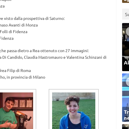
nza
S
e visto dalla prospettiva di Saturno:
maso Avanti di Monza
a Folli di Fidenza
 Fidenza
i che passa dietro a Rea ottenuto con 27 immagini:
na Di Candido, Claudia Mastromauro e Valentina Schinzani di
Al
drea Filip di Roma
ho, in provincia di Milano
Tr
ne