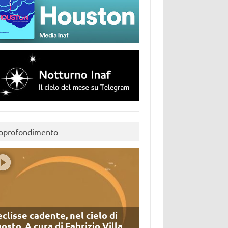
pprofondimento
eclisse cadente, nel cielo di
osto. A cura di Fabrizio Villa