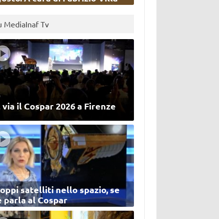
u MediaInaf Tv
 via il Cospar 2026 a Firenze
oppi satelliti nello spazio, se
 parla al Cospar