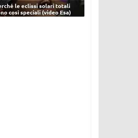
rché le eclissi solari totali
no così speciali (video Esa)