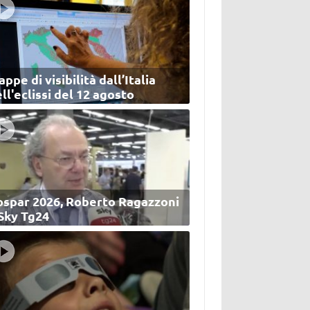
ppe di visibilità dall’Italia
ll'eclissi del 12 agosto
ospar 2026, Roberto Ragazzoni
 Sky Tg24