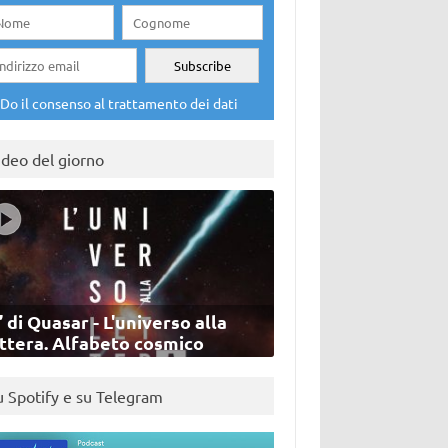
Do il consenso al trattamento dei dati
ideo del giorno
’ di Quasar - L'universo alla
ettera. Alfabeto cosmico
u Spotify e su Telegram