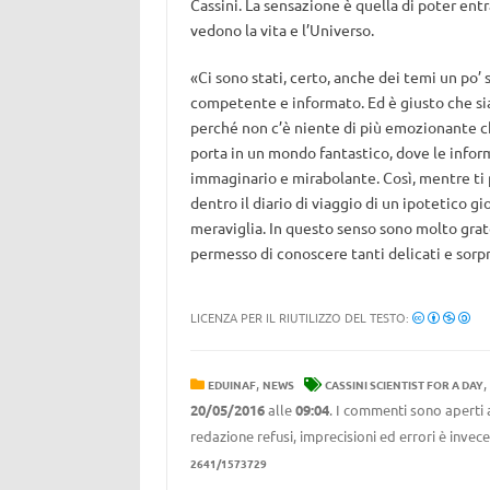
Cassini. La sensazione è quella di poter en
vedono la vita e l’Universo.
«Ci sono stati, certo, anche dei temi un po’ 
competente e informato. Ed è giusto che sia co
perché non c’è niente di più emozionante c
porta in un mondo fantastico, dove le infor
immaginario e mirabolante. Così, mentre ti p
dentro il diario di viaggio di un ipotetico g
meraviglia. In questo senso sono molto grat
permesso di conoscere tanti delicati e sorpr
LICENZA PER IL RIUTILIZZO DEL TESTO:
,
,
EDUINAF
NEWS
CASSINI SCIENTIST FOR A DAY
20/05/2016
alle
09:04
. I commenti sono aperti 
redazione refusi, imprecisioni ed errori è invec
2641/1573729