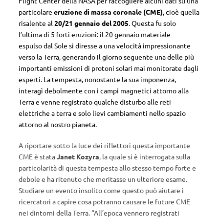
Flight Center della NASA per raccogliere alcuni dati su una
particolare
eruzione di massa coronale (CME)
, cioè quella
risalente al
20/21 gennaio del 2005
. Questa fu solo
l’ultima di 5 forti eruzioni: il 20 gennaio materiale
espulso dal Sole si diresse a una velocità impressionante
verso la Terra, generando il giorno seguente una delle più
importanti emissioni di protoni solari mai monitorate dagli
esperti. La tempesta, nonostante la sua imponenza,
interagì debolmente con i campi magnetici attorno alla
Terra e venne registrato qualche disturbo alle reti
elettriche a terra e solo lievi cambiamenti nello spazio
attorno al nostro pianeta.
A riportare sotto la luce dei riflettori questa importante
CME è stata
Janet Kozyra
, la quale si è interrogata sulla
particolarità di questa tempesta allo stesso tempo forte e
debole e ha ritenuto che meritasse un ulteriore esame.
Studiare un evento insolito come questo può aiutare i
ricercatori a capire cosa potranno causare le future CME
nei dintorni della Terra. “All’epoca vennero registrati