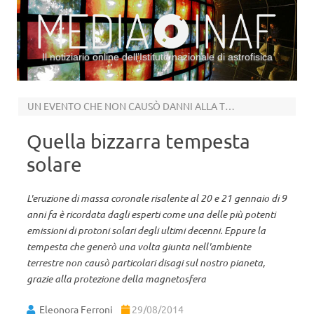
Il notiziario online dell’Istituto nazionale di astrofisica
Vai al contenuto
UN EVENTO CHE NON CAUSÒ DANNI ALLA TERRA
Quella bizzarra tempesta
solare
L'eruzione di massa coronale risalente al 20 e 21 gennaio di 9
anni fa è ricordata dagli esperti come una delle più potenti
emissioni di protoni solari degli ultimi decenni. Eppure la
tempesta che generò una volta giunta nell'ambiente
terrestre non causò particolari disagi sul nostro pianeta,
grazie alla protezione della magnetosfera
Eleonora Ferroni
29/08/2014