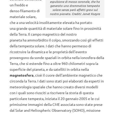
espulsione di massa coronale, che ha
un freddo e
generato una drammatica tempesta
solare senza però effetti gravi sul
denso filamento di
nostro pianeta. Crediti: Janet Kozyra
materiale solare,
che a una velocità insolitamente elevata ha portato
una grande quantità di materiale solare fino in prossimità
della Terra. Il campo magnetico del nostro
pianeta ha ammorbidito il colpo, smorzando così gli effetti
della tempesta solare. I dati che hanno permesso di
ricostruire la dinamica e le proprietà dell’evento
provengono da sonde spaziali in orbita nella ionosfera della
Terra, che si estende fino a oltre 960 chilometri sopra la
superficie del pianeta, e da satelliti in orbita nella
magnetosfera
, cioè il cuore dell’ambiente magnetico che
circonda la Terra. I dati sono stati poi elaborati da esperti in
meteorologia spaziale che hanno creato diversi modelli
con i quali sono riusciti a riscrivere la storia di questa
particolare tempesta, iniziata il 20 gennaio 2005 e le cui
primissime immagini della CME associata sono state prese
dal Solar and Heliospheric Observatory (SOHO), missione