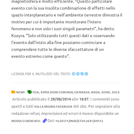
magnetosfera è molto efficiente. “Questo particolare
evento con la sua insolita combinazione di effetti nello
spazio interplanetario e nell’ambiente terrestre dimostra il
motivo per cui è importante monitorare l’intero
fenomeno e non solo i suoi singoli parametri”, ha detto
Kozyra. “Solo utilizzando tutti questi dati e osservando
l’evento dall’inizio alla fine possiamo cominciare a
comprendere tutte le diverse sfaccettature di un
evento estremo come questo”.
LICENZA PER IL RIUTILIZZO DEL TESTO:
,
,
,
,
NEWS
ESA
ESPULSIONI CORONALI DI MASSA
NASA
SOHO
SOLE
Articolo pubblicato il
29/08/2014
alle
16:57
. I commenti sono
aperti a tutti
del sito. Per segnalare alla
SULLA PAGINA FACEBOOK
redazione refusi, imprecisioni ed errori è invece disponibile un
.
Doi:
MODULO DEDICATO
10.20371/INAF/2724-2641/69512