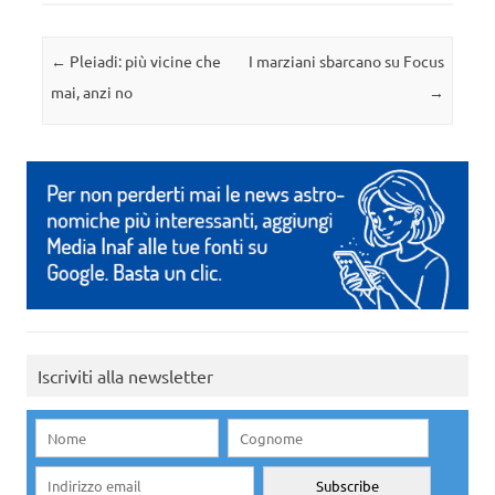
Navigazione articolo
←
Pleiadi: più vicine che
I marziani sbarcano su Focus
mai, anzi no
→
Iscriviti alla newsletter