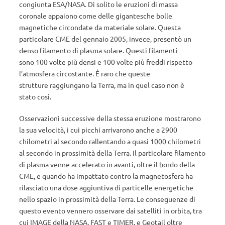
congiunta ESA/NASA. Di solito le eruzioni di massa
coronale appaiono come delle gigantesche bolle
magnetiche circondate da materiale solare. Questa
particolare CME del gennaio 2005, invece, presentò un
denso filamento di plasma solare. Questi filamenti
sono 100 volte più densi e 100 volte più freddi rispetto
l’atmosfera circostante. È raro che queste
strutture raggiungano la Terra, ma in quel caso non è
stato così.
Osservazioni successive della stessa eruzione mostrarono
la sua velocità, i cui picchi arrivarono anche a 2900
chilometri al secondo rallentando a quasi 1000 chilometri
al secondo in prossimità della Terra. Il particolare filamento
di plasma venne accelerato in avanti, oltre il bordo della
CME, e quando ha impattato contro la magnetosfera ha
rilasciato una dose aggiuntiva di particelle energetiche
nello spazio in prossimità della Terra. Le conseguenze di
questo evento vennero osservare dai satelliti in orbita, tra
cui IMAGE della NASA, FAST e TIMER, e Geotail oltre