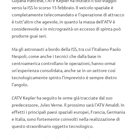
Guyana francese, l’ATV Kepler ha iniziato il suo viaggio
verso la ISS lo scorso 15 febbraio. Il veicolo spaziale è
completamente telecomandato e l’operazione di attracco
è tutt’altro che agevole, in quanto la massa dell’ATV è
considerevole e in microgravità un eccesso di spinta può
produrre guai seri.
Ma gli astronauti a bordo della ISS, tra cui l’italiano Paolo
Nespoli, come anche i tecnici che dalla base in
centroamerica controllano le operazioni, hanno ormai
un’esperienza consolidata, anche se in un settore così
tecnologicamente spinto l’imprevisto è sempre dietro
l’angolo.
L’ATV Kepler ha seguito le orme già tracciate dal suo
predecessore, Jules Verne. Il prossimo sarà l’ATV Amaldi. In
effetti i principali paesi spaziali europei, Francia, Germania
e Italia, sono fortemente coinvolti nella realizzazione di
questo straordinario oggetto tecnologico.