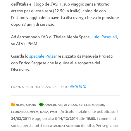
dell’Italia e il logo dell’ASI. Il suo viaggio senza ritorno,
atteso per questa sera (22.50 in Italia), coincide con
l’ultimo viaggio della navetta discovery, che va in pensione
dopo 27 anni di servizio.
Ad Astromondo l’AD di Thales Alenia Space,
Luigi Pasquali
,
su ATV e PMM
Guarda lo
speciale Pulsar
realizzato da Manuela Proietti
con Enrico Saggese che la guida alla scoperta del
Discovery.
LICENZA PER IL RIUTILIZZO DEL TESTO:
,
,
,
,
,
,
,
NEWS
SPAZIO
AMALDI
ASI
ATV
ESA
KEPLER
KOUROU
,
,
,
Articolo inizialmente pubblicato il
LEONARDO
MPLM
NASA
PMM
24/02/2011
e aggiornato il
14/12/2014
alle
19:03
. I commenti
sono aperti a tutti
del sito. Per segnalare
SULLA PAGINA FACEBOOK