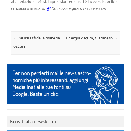
alla redazione refusi, imprecisioni ed errori è invece disponibile
un
.
Doi:
MODULO DEDICATO
10.20371/INAF/2724-2641/11525
Navigazione articolo
←
MOND sfida la materia
Energia oscura, ti stanerò
→
oscura
Iscriviti alla newsletter