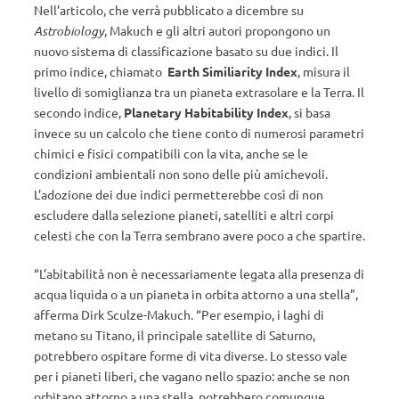
Nell’articolo, che verrà pubblicato a dicembre su
Astrobiology
, Makuch e gli altri autori propongono un
nuovo sistema di classificazione basato su due indici. Il
primo indice, chiamato
Earth Similiarity Index
, misura il
livello di somiglianza tra un pianeta extrasolare e la Terra. Il
secondo indice,
Planetary Habitability Index
, si basa
invece su un calcolo che tiene conto di numerosi parametri
chimici e fisici compatibili con la vita, anche se le
condizioni ambientali non sono delle più amichevoli.
L’adozione dei due indici permetterebbe così di non
escludere dalla selezione pianeti, satelliti e altri corpi
celesti che con la Terra sembrano avere poco a che spartire.
“L’abitabilità non è necessariamente legata alla presenza di
acqua liquida o a un pianeta in orbita attorno a una stella”,
afferma Dirk Sculze-Makuch. “Per esempio, i laghi di
metano su Titano, il principale satellite di Saturno,
potrebbero ospitare forme di vita diverse. Lo stesso vale
per i pianeti liberi, che vagano nello spazio: anche se non
orbitano attorno a una stella, potrebbero comunque