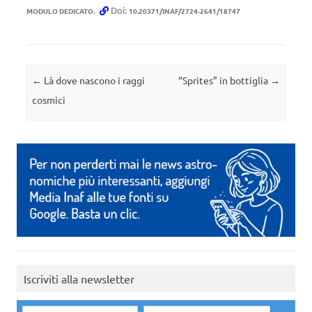
.
Doi:
MODULO DEDICATO
10.20371/INAF/2724-2641/18747
Navigazione articolo
←
Là dove nascono i raggi
“Sprites” in bottiglia
→
cosmici
Iscriviti alla newsletter