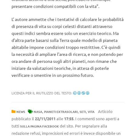
presentare condizioni compatibili con la vita”.
L’ autore ammette che i tentativi di calcolare le probabilità
di presenza di vita su corpi celesti distanti attraverso
questi indici sembra essere solo un esercizio teorico. Ma
d’altra parte basarsi sulla Terra quale modello di pianeta
abitabile impone condizioni troppo restrittive. C’è quindi
la necessità di ampliare l’area di ricerca, e non potendo per
ora andare di persona sugli altri pianeti, non rimane che
iniziare da valutazioni teoriche, in attesa di poterle
verificare o smentire in un prossimo futuro.
LICENZA PER IL RIUTILIZZO DEL TESTO:
,
,
,
Articolo
NEWS
NASA
PIANETI EXTRASOLARI
SETI
VITA
pubblicato il
22/11/2011
alle
17:55
. I commenti sono aperti a
tutti
del sito. Per segnalare alla
SULLA PAGINA FACEBOOK
redazione refusi, imprecisioni ed errori è invece disponibile un