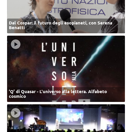
Dal Cospar: il futuro degli esopianeti, con Serena
Benatti
‘Q’ di Quasar - L'universo alla lettera. Alfabeto
cosmico