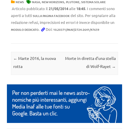
,
,
,
NEWS
NASA
NEW HORIZONS
PLUTONE
SISTEMA SOLARE
Articolo pubblicato il
21/05/2014
alle
18:45
. I commenti sono
aperti a tutti
del sito. Per segnalare alla
SULLA PAGINA FACEBOOK
redazione refusi, imprecisioni ed errori è invece disponibile un
.
Doi:
MODULO DEDICATO
10.20371/INAF/2724-2641/47659
Navigazione articolo
←
Marte 2016, la nuova
Morte in diretta d’una stella
rotta
di Wolf-Rayet
→