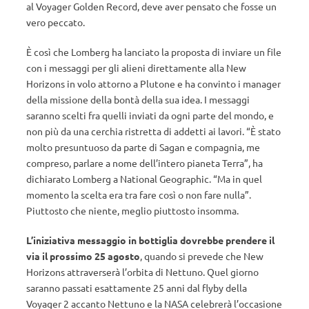
al ​​Voyager Golden Record, deve aver pensato che fosse un
vero peccato.
È così che Lomberg ha lanciato la proposta di inviare un file
con i messaggi per gli alieni direttamente alla New
Horizons in volo attorno a Plutone e ha convinto i manager
della missione della bontà della sua idea. I messaggi
saranno scelti fra quelli inviati da ogni parte del mondo, e
non più da una cerchia ristretta di addetti ai lavori. “È stato
molto presuntuoso da parte di Sagan e compagnia, me
compreso, parlare a nome dell’intero pianeta Terra”, ha
dichiarato Lomberg a National Geographic. “Ma in quel
momento la scelta era tra fare così o non fare nulla”.
Piuttosto che niente, meglio piuttosto insomma.
L’iniziativa messaggio in bottiglia dovrebbe prendere il
via il prossimo 25 agosto
, quando si prevede che New
Horizons attraverserà l’orbita di Nettuno. Quel giorno
saranno passati esattamente 25 anni dal flyby della
Voyager 2 accanto Nettuno e la NASA celebrerà l’occasione