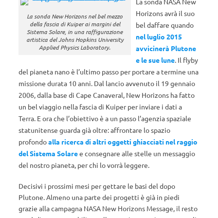
La sonda NASA New
Horizons avrà il suo
La sonda New Horizons nel bel mezzo
della fascia di Kuiper ai margini del
bel daffare quando
Sistema Solare, in una raffigurazione
nel luglio 2015
artistica del Johns Hopkins University
Applied Physics Laboratory.
avvicinerà Plutone
e le sue lune
. Il flyby
del pianeta nano è l’ultimo passo per portare a termine una
missione durata 10 anni. Dal lancio avvenuto il 19 gennaio
2006, dalla base di Cape Canaveral, New Horizons ha fatto
un bel viaggio nella fascia di Kuiper per inviare i dati a
Terra. E ora che l’obiettivo è a un passo l’agenzia spaziale
statunitense guarda già oltre: affrontare lo spazio
profondo
alla ricerca di altri oggetti ghiacciati nel raggio
del Sistema Solare
e consegnare alle stelle un messaggio
del nostro pianeta, per chi lo vorrà leggere.
Decisivi i prossimi mesi per gettare le basi del dopo
Plutone. Almeno una parte dei progetti è già in piedi
grazie alla campagna NASA New Horizons Message, il resto