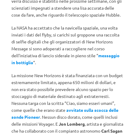
verrà discusso e stabilito nelle prossime settimane, con gli
scienziati impegnati a stendere una lisa accurata delle
cose da fare, anche riguardo il telescopio spaziale Hubble.
La NASA ha accettato che la navicella spaziale, una volta
inviati i dati del flyby, si carichi sul groppone una raccolta
di selfie digitali che gli organizzatori di New Horizons
Message si sono adoperati a raccogliere nel corso
dell’iniziativa di lancio siderale in pieno stile “
messaggio
in bottiglia
“.
La missione New Horizons è stata finanziata con un budget
estremamente limitato, appena 650 milioni di dollari, e
non era stato possibile prevedere alcuno spazio per lo
stoccaggio di materiale destinato agli extraterresti.
Nessuna targa con la scritta “Ciao, siamo esseri umani”,
come quelle che erano state
avvitate sulla scocca delle
sonde Pioneer
. Nessun disco dorato, come quelli inclusi
delle missioni Voyager. E
Jon Lomberg
, artista e giornalista
che ha collaborato con il compianto astronomo
Carl Sagan