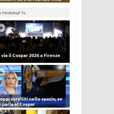
u MediaInaf Tv
 via il Cospar 2026 a Firenze
oppi satelliti nello spazio, se
 parla al Cospar