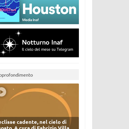
pprofondimento
eclisse cadente, nel cielo di
osto. A cura di Fabrizio Villa