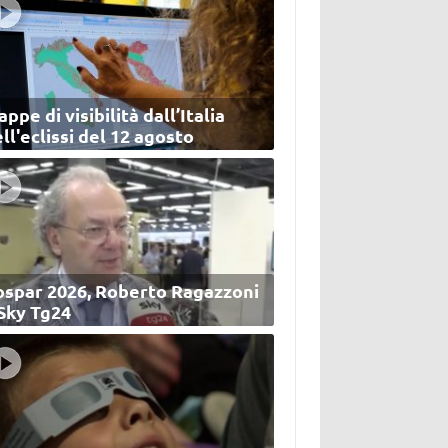
ppe di visibilità dall’Italia
ll'eclissi del 12 agosto
ospar 2026, Roberto Ragazzoni
 Sky Tg24