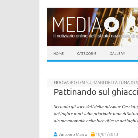
Il notiziario online dell’Istituto nazionale di 
Vai al contenuto
HOME
CATEGORIE
GALLERY
NUOVA IPOTESI SUI MARI DELLA LUNA DI
Pattinando sul ghiacci
Secondo gli scienziati della missione Cassini, 
dei laghi e mari sulla principale luna di Satu
alcune anomalie nella luce riflessa dai laghi 
Antonio Marro
10/01/2013