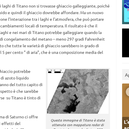
i laghi di Titano non si trovasse ghiaccio galleggiante, poiché
uido e quindi il ghiaccio dovrebbe affondare. Ma un nuovo
ne l’interazione tra i laghi e l’atmosfera, che può portare
 cambiamenti locali di temperatura. Il risultato è che il
 laghi e nei mari di Titano potrebbe galleggiare quando la
o di congelamento del metano – meno 297 gradi Fahrenheit
ito che tutte le varietà di ghiaccio sarebbero in grado di
l 5 per cento ” di aria”, che è una composizione media del
ghiaccio potrebbe
A
 di azoto liquido
hanno del tutto capito di
sospetto è che sarebbe
rse su Titano è tinto di
ma di Saturno ci offre
Questa immagine di Titano è stata
L’
 effetti del
ottenuta con mappatura radar di
ag