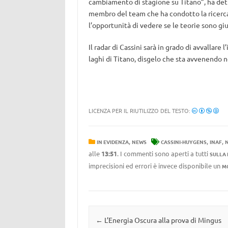
cambiamento di stagione su Titano”, ha de
membro del team che ha condotto la ricerc
l’opportunità di vedere se le teorie sono giu
Il radar di Cassini sarà in grado di avvallare 
laghi di Titano, disgelo che sta avvenendo n
LICENZA PER IL RIUTILIZZO DEL TESTO:
,
,
,
IN EVIDENZA
NEWS
CASSINI-HUYGENS
INAF
alle
13:51
. I commenti sono aperti a tutti
SULLA
imprecisioni ed errori è invece disponibile un
M
Navigazione articolo
←
L’Energia Oscura alla prova di Mingus