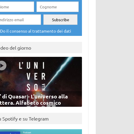
Do il consenso al trattamento dei dati
ideo del giorno
’ di Quasar - L'universo alla
ettera. Alfabeto cosmico
u Spotify e su Telegram