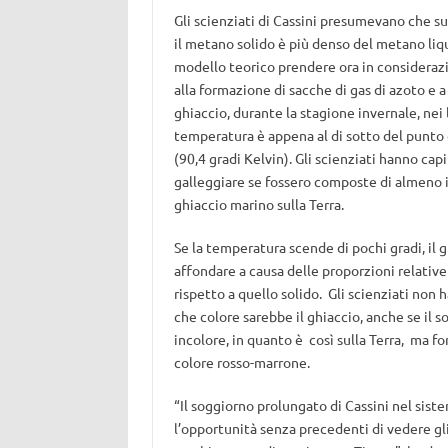
Gli scienziati di Cassini presumevano che su
il metano solido è più denso del metano liq
modello teorico prendere ora in considerazio
alla formazione di sacche di gas di azoto e a
ghiaccio, durante la stagione invernale, nei
temperatura è appena al di sotto del punt
(90,4 gradi Kelvin). Gli scienziati hanno cap
galleggiare se fossero composte di almeno i
ghiaccio marino sulla Terra.
Se la temperatura scende di pochi gradi, il 
affondare a causa delle proporzioni relative
rispetto a quello solido. Gli scienziati non 
che colore sarebbe il ghiaccio, anche se il 
incolore, in quanto è così sulla Terra, ma fo
colore rosso-marrone.
“Il soggiorno prolungato di Cassini nel siste
l’opportunità senza precedenti di vedere gli