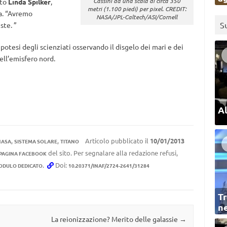
Cassini ad una scala di circa 350
tto
Linda Spilker
,
metri (1.100 piedi) per pixel. CREDIT:
a. “Avremo
NASA/JPL-Caltech/ASI/Cornell
S
ste. ”
l’ipotesi degli scienziati osservando il disgelo dei mari e dei
ell’emisfero nord.
Al
,
,
Articolo pubblicato il
10/01/2013
NASA
SISTEMA SOLARE
TITANO
del sito. Per segnalare alla redazione refusi,
 PAGINA FACEBOOK
.
Doi:
ODULO DEDICATO
10.20371/INAF/2724-2641/31284
Tr
ne
La reionizzazione? Merito delle galassie
→