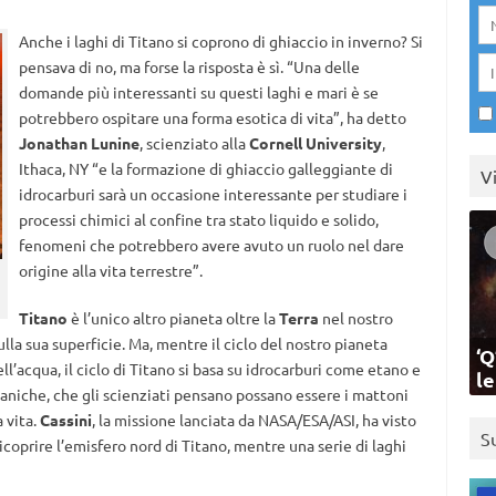
Anche i laghi di Titano si coprono di ghiaccio in inverno? Si
pensava di no, ma forse la risposta è sì. “Una delle
domande più interessanti su questi laghi e mari è se
potrebbero ospitare una forma esotica di vita”, ha detto
Jonathan Lunine
, scienziato alla
Cornell University
,
Ithaca, NY “e la formazione di ghiaccio galleggiante di
V
idrocarburi sarà un occasione interessante per studiare i
processi chimici al confine tra stato liquido e solido,
fenomeni che potrebbero avere avuto un ruolo nel dare
origine alla vita terrestre”.
Titano
è l’unico altro pianeta oltre la
Terra
nel nostro
ulla sua superficie. Ma, mentre il ciclo del nostro pianeta
‘Q
’acqua, il ciclo di Titano si basa su idrocarburi come etano e
l
iche, che gli scienziati pensano possano essere i mattoni
 vita.
Cassini
, la missione lanciata da NASA/ESA/ASI, ha visto
S
ricoprire l’emisfero nord di Titano, mentre una serie di laghi