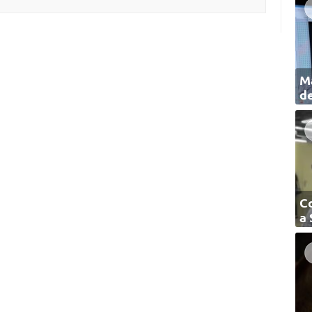
Ma
de
C
a