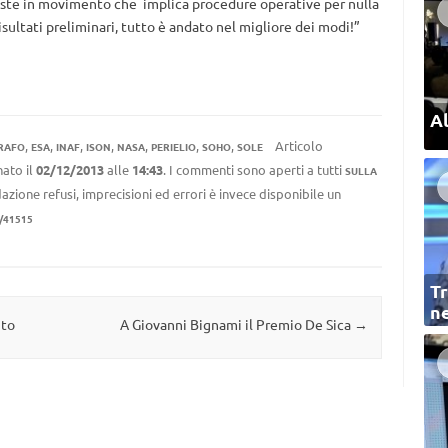
leste in movimento che implica procedure operative per nulla
isultati preliminari, tutto è andato nel migliore dei modi!”
Al
,
,
,
,
,
,
,
Articolo
RAFO
ESA
INAF
ISON
NASA
PERIELIO
SOHO
SOLE
ato il
02/12/2013
alle
14:43
. I commenti sono aperti a tutti
SULLA
azione refusi, imprecisioni ed errori è invece disponibile un
/41515
Tr
ne
nto
A Giovanni Bignami il Premio De Sica
→