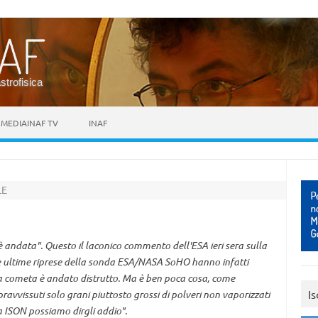
astrofisica
MEDIAINAF TV
INAF
LE
a
 andata". Questo il laconico commento dell'ESA ieri sera sulla
e ultime riprese della sonda ESA/NASA SoHO hanno infatti
lla cometa è andato distrutto. Ma è ben poca cosa, come
Is
vvissuti solo grani piuttosto grossi di polveri non vaporizzati
a ISON possiamo dirgli addio".