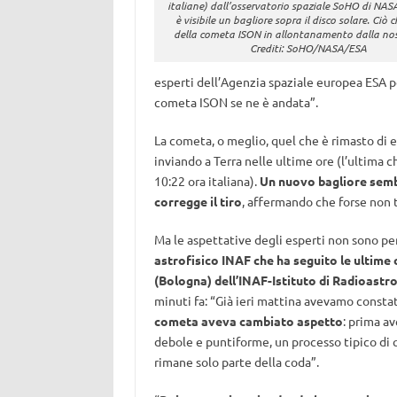
italiane) dall’osservatorio spaziale SoHO di NAS
è visibile un bagliore sopra il disco solare. Ciò
della cometa ISON in allontanamento dalla nost
Crediti: SoHO/NASA/ESA
esperti dell’Agenzia spaziale europea ES
cometa ISON se ne è andata”.
La cometa, o meglio, quel che è rimasto di e
inviando a Terra nelle ultime ore (l’ultima c
10:22 ora italiana).
Un nuovo bagliore sembr
corregge il tiro
, affermando che forse non t
Ma le aspettative degli esperti non sono pe
astrofisico INAF che ha seguito le ultime
(Bologna) dell’INAF-Istituto di Radioast
minuti fa: “Già ieri mattina avevamo constat
cometa aveva cambiato aspetto
: prima a
debole e puntiforme, un processo tipico di 
rimane solo parte della coda”.