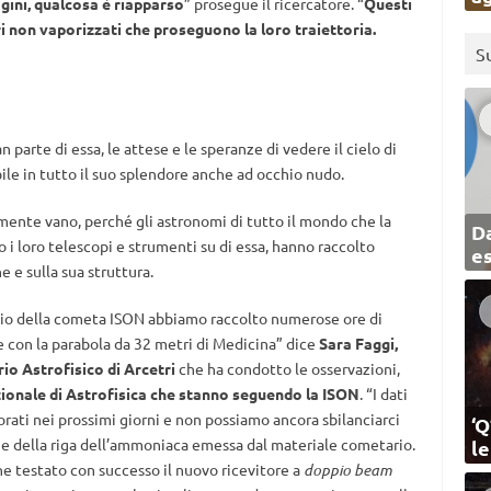
gini, qualcosa è riapparso
” prosegue il ricercatore. “
Questi
i non vaporizzati che proseguono la loro traiettoria.
S
parte di essa, le attese e le speranze di vedere il cielo di
ile in tutto il suo splendore anche ad occhio nudo.
ramente vano, perché gli astronomi di tutto il mondo che la
Da
 loro telescopi e strumenti su di essa, hanno raccolto
e
 e sulla sua struttura.
elio della cometa ISON abbiamo raccolto numerose ore di
ne con la parabola da 32 metri di Medicina” dice
Sara Faggi,
io Astrofisico di Arcetri
che ha condotto le osservazioni,
azionale di Astrofisica che stanno seguendo la ISON
. “I dati
rati nei prossimi giorni e non possiamo ancora sbilanciarci
‘Q
ne della riga dell’ammoniaca emessa dal materiale cometario.
l
e testato con successo il nuovo ricevitore a
doppio beam