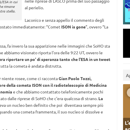
nelle riprese di LASCO prima del suo passaggio
A/ESA in cui
 che rimane
al perielio.
ra stella.
Laconico e senza appello il commento degli
A postato immediatamente: “Comet
ISON is gone
”, ovvero “La
ssa, fa invero la sua apparizione nelle immagini che SoHO sta
he abbiamo visionato riporta l’ora delle 9:22 UT, ovvero le
a riportare un po’ di speranza tanto che l’ESA in un tweet
utta la cometa è andata distrutta.
A
r niente rosee, come ci racconta
Gian Paolo Tozzi,
 ore della cometa ISON con il radiotelescopio di Medicina
ronomia
e che abbiamo contattato telefonicamente pochi
ato dalle riprese di SoHO che c’era qualcosa di strano.
La
veva un nucleo ben definito che poi diventava sempre più
quando una cometa frammenta, il suo nucleo si dissolve e
L’
ag