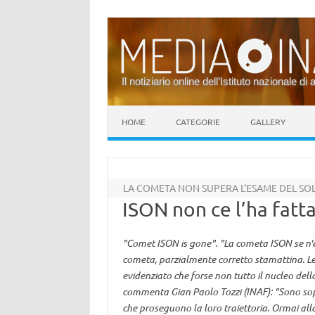
Il notiziario online dell’Istituto nazionale di 
Vai al contenuto
HOME
CATEGORIE
GALLERY
LA COMETA NON SUPERA L’ESAME DEL SO
ISON non ce l’ha fatt
"Comet ISON is gone". "La cometa ISON se n'è
cometa, parzialmente corretto stamattina. L
evidenziato che forse non tutto il nucleo de
commenta Gian Paolo Tozzi (INAF): "Sono sopra
che proseguono la loro traiettoria. Ormai all