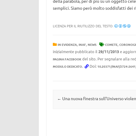
della parabola, per di più su un oggetto ce
semplici. Siamo però molto soddisfatti dei r
LICENZA PER IL RIUTILIZZO DEL TESTO:
,
,
,
IN EVIDENZA
INAF
NEWS
COMETE
CORONOG
inizialmente pubblicato il
29/11/2013
e aggiorn
del sito. Per segnalare alla red
PAGINA FACEBOOK
.
Doi:
MODULO DEDICATO
10.20371/INAF/2724-2641
Navigazione articolo
←
Una nuova finestra sull’Universo viole