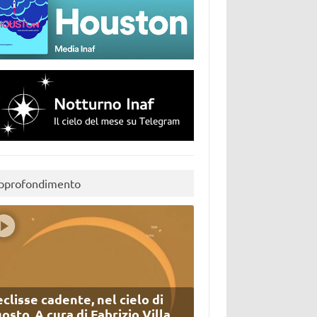
pprofondimento
eclisse cadente, nel cielo di
osto. A cura di Fabrizio Villa