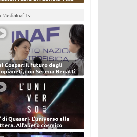
u MediaInaf Tv
l Cospar: il futuro degli
sopianeti, con Serena Benatti
’ di Quasar - L'universo alla
ettera. Alfabeto cosmico