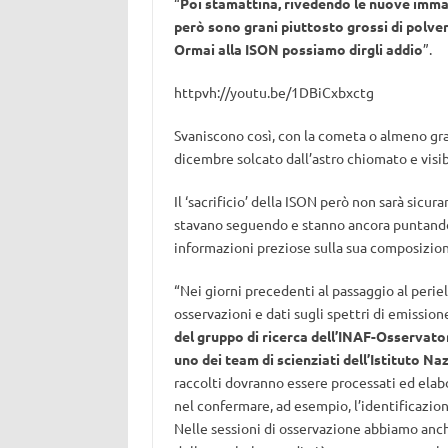
“
Poi stamattina, rivedendo le nuove imma
però sono grani piuttosto grossi di polver
Ormai alla ISON possiamo dirgli addio
”.
httpvh://youtu.be/1DBiCxbxctg
Svaniscono così, con la cometa o almeno gran 
dicembre solcato dall’astro chiomato e visib
Il ‘sacrificio’ della ISON però non sarà sicu
stavano seguendo e stanno ancora puntando i
informazioni preziose sulla sua composizione
“Nei giorni precedenti al passaggio al peri
osservazioni e dati sugli spettri di emissio
del gruppo di ricerca dell’INAF-Osservator
uno dei team di scienziati dell’Istituto N
raccolti dovranno essere processati ed elabo
nel confermare, ad esempio, l’identificazio
Nelle sessioni di osservazione abbiamo anch