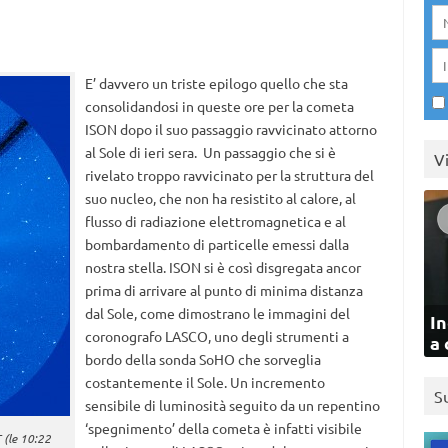
E’ davvero un triste epilogo quello che sta
consolidandosi in queste ore per la cometa
ISON dopo il suo passaggio ravvicinato attorno
al Sole di ieri sera. Un passaggio che si è
V
rivelato troppo ravvicinato per la struttura del
suo nucleo, che non ha resistito al calore, al
flusso di radiazione elettromagnetica e al
bombardamento di particelle emessi dalla
nostra stella. ISON si è così disgregata ancor
prima di arrivare al punto di minima distanza
dal Sole, come dimostrano le immagini del
In
coronografo LASCO, uno degli strumenti a
a 
bordo della sonda SoHO che sorveglia
costantemente il Sole. Un incremento
S
sensibile di luminosità seguito da un repentino
‘spegnimento’ della cometa è infatti visibile
 (le 10:22