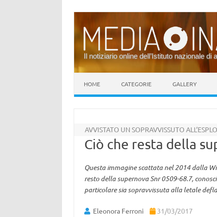
Il notiziario online dell’Istituto nazionale di 
Vai al contenuto
HOME
CATEGORIE
GALLERY
AVVISTATO UN SOPRAVVISSUTO ALL’ESPL
Ciò che resta della s
Questa immagine scattata nel 2014 dalla Wid
resto della supernova Snr 0509-68.7, conosc
particolare sia sopravvissuta alla letale def
Eleonora Ferroni
31/03/2017