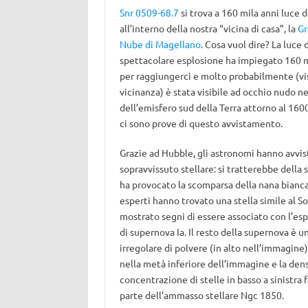
Snr 0509-68.7
si trova a 160 mila anni luce d
all’interno della nostra “vicina di casa”, la
Gr
Nube di Magellano
. Cosa vuol dire? La luce 
spettacolare esplosione ha impiegato 160 m
per raggiungerci e molto probabilmente (vis
vicinanza) è stata visibile ad occhio nudo nei
dell’emisfero sud della Terra attorno al 160
ci sono prove di questo avvistamento.
Grazie ad Hubble, gli astronomi hanno avvis
sopravvissuto stellare: si tratterebbe della 
ha provocato la scomparsa della nana bianca.
esperti hanno trovato una stella simile al S
mostrato segni di essere associato con l’es
di supernova Ia. Il resto della supernova è u
irregolare di polvere (in alto nell’immagine).
nella metà inferiore dell’immagine e la den
concentrazione di stelle in basso a sinistra 
parte dell’ammasso stellare Ngc 1850.