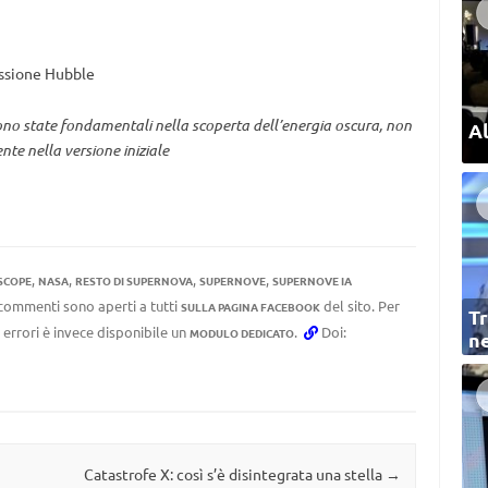
ssione Hubble
ono state fondamentali nella scoperta dell’energia oscura, non
Al
te nella versione iniziale
,
,
,
,
SCOPE
NASA
RESTO DI SUPERNOVA
SUPERNOVE
SUPERNOVE IA
I commenti sono aperti a tutti
del sito. Per
SULLA PAGINA FACEBOOK
Tr
 errori è invece disponibile un
.
Doi:
MODULO DEDICATO
ne
Catastrofe X: così s’è disintegrata una stella
→