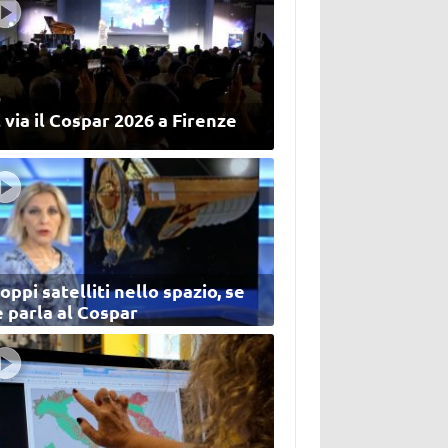
 via il Cospar 2026 a Firenze
oppi satelliti nello spazio, se
 parla al Cospar