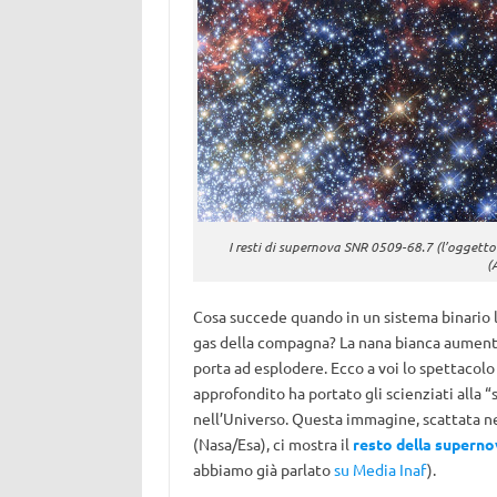
I resti di supernova SNR 0509-68.7 (l’oggett
(
Cosa succede quando in un sistema binario la 
gas della compagna? La nana bianca aumenta c
porta ad esplodere. Ecco a voi lo spettacol
approfondito ha portato gli scienziati alla 
nell’Universo. Questa immagine, scattata n
(Nasa/Esa), ci mostra il
resto della supern
abbiamo già parlato
su Media Inaf
).