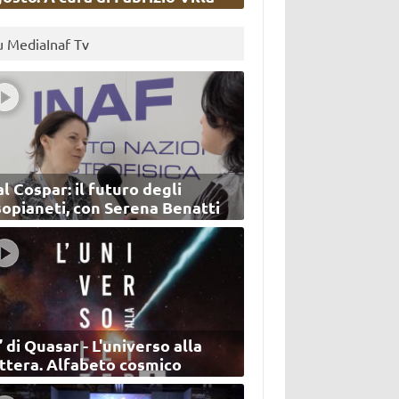
u MediaInaf Tv
l Cospar: il futuro degli
sopianeti, con Serena Benatti
’ di Quasar - L'universo alla
ettera. Alfabeto cosmico