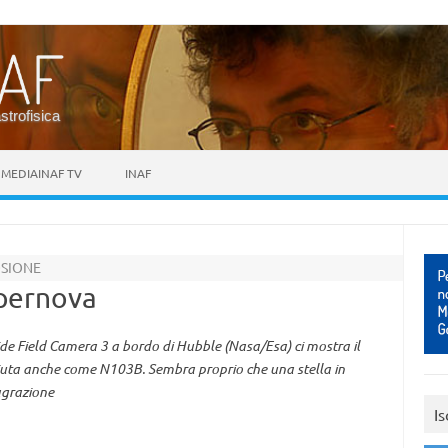
astrofisica
MEDIAINAF TV
INAF
OSIONE
upernova
e Field Camera 3 a bordo di Hubble (Nasa/Esa) ci mostra il
iuta anche come N103B. Sembra proprio che una stella in
lagrazione
Is