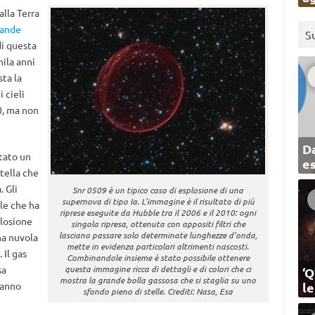
alla Terra
ande
S
di questa
ila anni
ta la
 cieli
0, ma non
Da
tato un
e
stella che
 Gli
Snr 0509 è un tipico caso di esplosione di una
supernova di tipo Ia. L’immagine è il risultato di più
ole che ha
riprese eseguite da Hubble tra il 2006 e il 2010: ogni
plosione
singola ripresa, ottenuta con appositi filtri che
lasciano passare solo determinate lunghezze d’onda,
na nuvola
mette in evidenza particolari altrimenti nascosti.
 Il gas
Combinandole insieme è stato possibile ottenere
questa immagine ricca di dettagli e di colori che ci
sa
‘Q
mostra la grande bolla gassosa che si staglia su uno
l
fanno
sfondo pieno di stelle. Crediti: Nasa, Esa