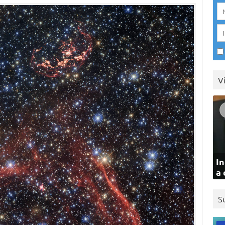
V
In
a 
S