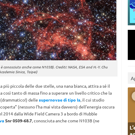
o è conosciuto anche come N103B). Crediti: NASA, ESA and H.-Y. Chu
Academia Sinica, Taipei)
A
più piccola delle due stelle, una nana bianca, attira a sé il
osì tanto di massa fino a superare un livello critico che la
o (drammatico!) delle
supernovae di tipo Ia
, il cui studio
“scoperta” (nessuno l’ha mai vista davvero) dell’energia oscura
el 2014 dalla Wide Field Camera 3 a bordo di Hubble
ova
Snr 0509-68.7
, conosciuta anche come N103B (ne
L’
ag