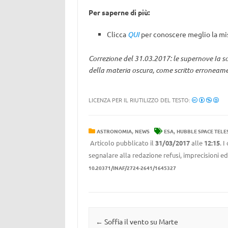
Per saperne di più:
Clicca
QUI
per conoscere meglio la mi
Correzione del 31.03.2017: le supernove Ia s
della materia oscura, come scritto erroneamen
LICENZA PER IL RIUTILIZZO DEL TESTO:
,
,
ASTRONOMIA
NEWS
ESA
HUBBLE SPACE TELE
Articolo pubblicato il
31/03/2017
alle
12:15
. 
segnalare alla redazione refusi, imprecisioni ed
10.20371/INAF/2724-2641/1645327
Navigazione articolo
←
Soffia il vento su Marte