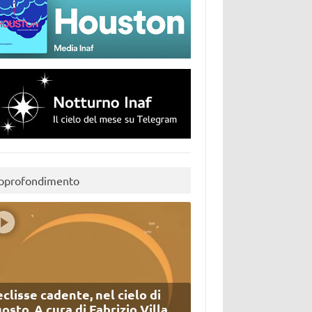
pprofondimento
eclisse cadente, nel cielo di
osto. A cura di Fabrizio Villa