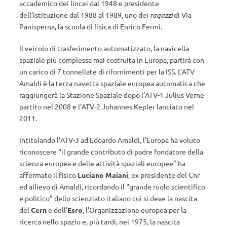
accademico dei lincei dal 1948 e presidente
dell’istituzione dal 1988 al 1989, uno dei
ragazzi
di Via
Panisperna, la scuola di fisica di Enrico Fermi.
Il veicolo di trasferimento automatizzato, la navicella
spaziale più complessa mai costruita in Europa, partirà con
un carico di 7 tonnellate di rifornimenti per la ISS. L’ATV
Amaldi è la terza navetta spaziale europea automatica che
raggiungerà la Stazione Spaziale dopo l’ATV-1 Julius Verne
partito nel 2008 e l’ATV-2 Johannes Kepler lanciato nel
2011.
Intitolando l’ATV-3 ad Edoardo Amaldi, l’Europa ha voluto
riconoscere “il grande contributo di padre fondatore della
scienza europea e delle attività spaziali europee” ha
affermato il fisico
Luciano Maiani
, ex presidente del Cnr
ed allievo di Amaldi, ricordando il “grande ruolo scientifico
e politico” dello scienziato italiano cui si deve la nascita
del
Cern
e dell’
Esro
, l’Organizzazione europea per la
ricerca nello spazio e, più tardi, nel 1975, la nascita