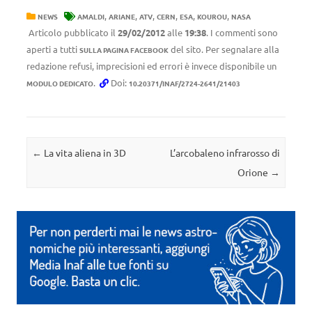
,
,
,
,
,
,
NEWS
AMALDI
ARIANE
ATV
CERN
ESA
KOUROU
NASA
Articolo pubblicato il
29/02/2012
alle
19:38
. I commenti sono
aperti a tutti
del sito. Per segnalare alla
SULLA PAGINA FACEBOOK
redazione refusi, imprecisioni ed errori è invece disponibile un
.
Doi:
MODULO DEDICATO
10.20371/INAF/2724-2641/21403
Navigazione articolo
←
La vita aliena in 3D
L’arcobaleno infrarosso di
Orione
→