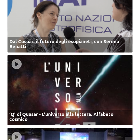
Dal Cospar: il futuro degli esopianeti, con Serena
Benatti
‘Q’ di Quasar - L'universo alla lettera. Alfabeto
cosmico