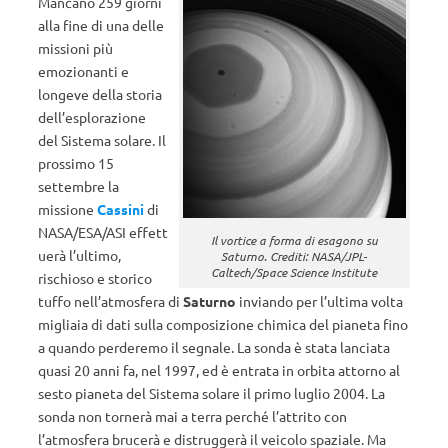
Mancano 259 giorni
alla fine di una delle
missioni più
emozionanti e
longeve della storia
dell’esplorazione
del Sistema solare. Il
prossimo 15
settembre la
missione
Cassini
di
NASA/ESA/ASI effett
Il vortice a forma di esagono su
uerà l’ultimo,
Saturno. Crediti: NASA/JPL-
Caltech/Space Science Institute
rischioso e storico
tuffo nell’atmosfera di
Saturno
inviando per l’ultima volta
migliaia di dati sulla composizione chimica del pianeta fino
a quando perderemo il segnale. La sonda è stata lanciata
quasi 20 anni fa, nel 1997, ed è entrata in orbita attorno al
sesto pianeta del Sistema solare il primo luglio 2004. La
sonda non tornerà mai a terra perché l’attrito con
l’atmosfera brucerà e distruggerà il veicolo spaziale. Ma