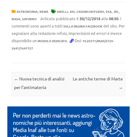
,
,
,
,
,
,
ASTRONOMIA
NEWS
ANELLI
ASI
CASSINI-HUYGENS
ESA
JPL
,
Articolo pubblicato il
30/12/2016
alle
08:30
. I
NASA
SATURNO
commenti sono aperti a tutti
del sito. Per
SULLA PAGINA FACEBOOK
segnalare alla redazione refusi, imprecisioni ed errori è invece
disponibile un
.
Doi:
MODULO DEDICATO
10.20371/INAF/2724-
2641/1641727
Navigazione articolo
←
Nuova tecnica di analisi
Le antiche terme di Marte
per l’antimateria
→