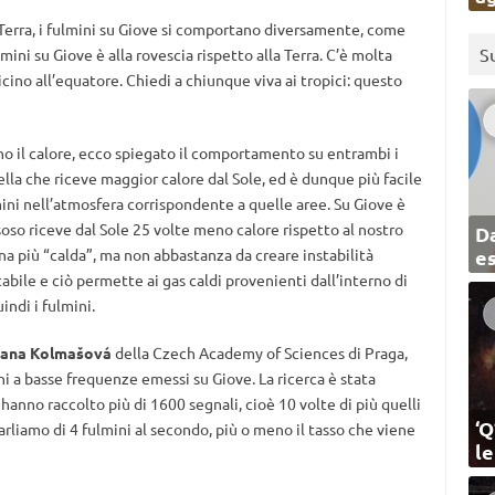
 Terra, i fulmini su Giove si comportano diversamente, come
S
ini su Giove è alla rovescia rispetto alla Terra. C’è molta
vicino all’equatore. Chiedi a chiunque viva ai tropici: questo
o il calore, ecco spiegato il comportamento su entrambi i
ella che riceve maggior calore dal Sole, ed è dunque più facile
mini nell’atmosfera corrispondente a quelle aree. Su Giove è
oso riceve dal Sole 25 volte meno calore rispetto al nostro
Da
ona più “calda”, ma non abbastanza da creare instabilità
e
abile e ciò permette ai gas caldi provenienti dall’interno di
indi i fulmini.
vana Kolmašová
della Czech Academy of Sciences di Praga,
ni a basse frequenze emessi su Giove. La ricerca è stata
i hanno raccolto più di 1600 segnali, cioè 10 volte di più quelli
‘Q
arliamo di 4 fulmini al secondo, più o meno il tasso che viene
l