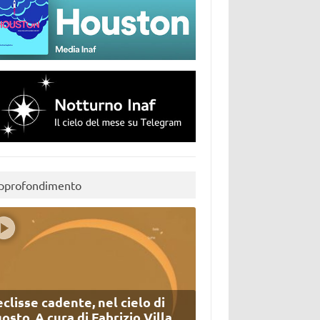
pprofondimento
eclisse cadente, nel cielo di
osto. A cura di Fabrizio Villa