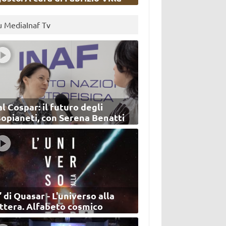
u MediaInaf Tv
l Cospar: il futuro degli
sopianeti, con Serena Benatti
’ di Quasar - L'universo alla
ettera. Alfabeto cosmico