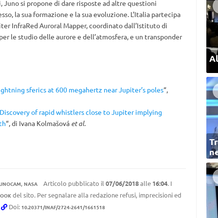
, Juno si propone di dare risposte ad altre questioni
sso, la sua formazione e la sua evoluzione. L’Italia partecipa
ter InfraRed Auroral Mapper, coordinato dall’Istituto di
) per le studio delle aurore e dell’atmosfera, e un transponder
Al
ightning sferics at 600 megahertz near Jupiter’s poles
“,
Discovery of rapid whistlers close to Jupiter implying
th
“, di Ivana Kolmašová
et al.
Tr
ne
,
Articolo pubblicato il
07/06/2018
alle
16:04
. I
UNOCAM
NASA
del sito. Per segnalare alla redazione refusi, imprecisioni ed
BOOK
.
Doi:
10.20371/INAF/2724-2641/1661518