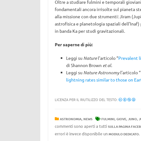
Oltre a studiare fulmini e temporali gioviani
fondamentali ancora irrisolte sul pianeta ste
alla missione con due strumenti: Jiram (Jupi
astrofisica e planetologia spaziali dell’Inaf
in banda Ka per studi gravitazionali.
Per saperne di più:
Leggi su
Nature
l’articolo “
Prevalent l
di Shannon Brown
et al.
Leggi su
Nature Astronomy
l’articolo “
lightning rates similar to those on Ear
LICENZA PER IL RIUTILIZZO DEL TESTO:
,
,
,
,
ASTRONOMIA
NEWS
FULMINI
GIOVE
JUNO
J
commenti sono aperti a tutti
SULLA PAGINA FACE
errori è invece disponibile un
MODULO DEDICATO