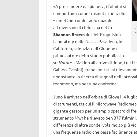
«A prescindere dal pianeta, i fulmini si
comportano come trasmettitori radio
– emettono onde radio quando
attraversano il cielo», ha detto
R
s
Shannon Brown
del Jet Propulsion
Laboratory della Nasa a Pasadena, in
California, scienziato di Giunone e
primo autore dello studio pubblicato
su
Nature
. «Ma fino all’arrivo di Juno, tutti 
Galileo, Cassini) erano limitati ai rilevamenti
nonostante la ricerca di segnali nell’interv
fenomeno, ma nessuna conferma.
Juno è arrivato nell’orbita di Giove il 4 lugli
di strumenti, tra cui il Microwave Radiomet
gigante gassoso per un ampio spettro di freq
strumento Mwr ha rilevato ben 377 fulmini. P
differenza di altre sonde, vola molto più vic
una frequenza radio che passa facilmente at