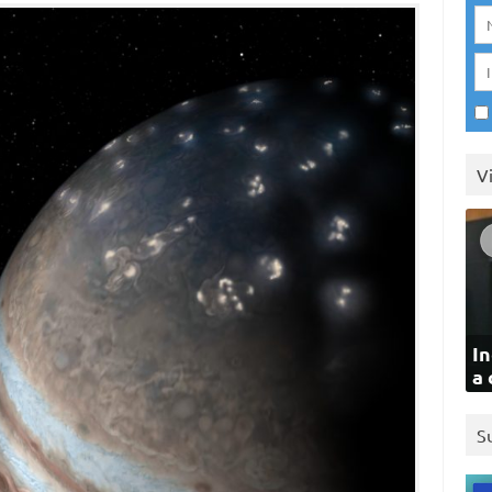
V
In
a 
S