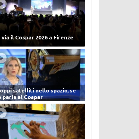
 via il Cospar 2026 a Firenze
oppi satelliti nello spazio, se
 parla al Cospar