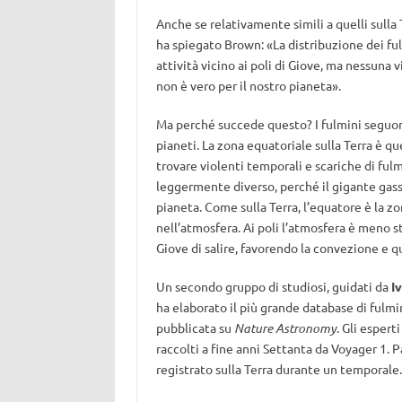
Anche se relativamente simili a quelli sulla
ha spiegato Brown: «La distribuzione dei fulm
attività vicino ai poli di Giove, ma nessuna 
non è vero per il nostro pianeta».
Ma perché succede questo? I fulmini seguon
pianeti. La zona equatoriale sulla Terra è qu
trovare violenti temporali e scariche di ful
leggermente diverso, perché il gigante gass
pianeta. Come sulla Terra, l’equatore è la z
nell’atmosfera. Ai poli l’atmosfera è meno st
Giove di salire, favorendo la convezione e qu
Un secondo gruppo di studiosi, guidati da
I
ha elaborato il più grande database di fulmi
pubblicata su
Nature Astronomy
. Gli espert
raccolti a fine anni Settanta da Voyager 1. P
registrato sulla Terra durante un temporale.