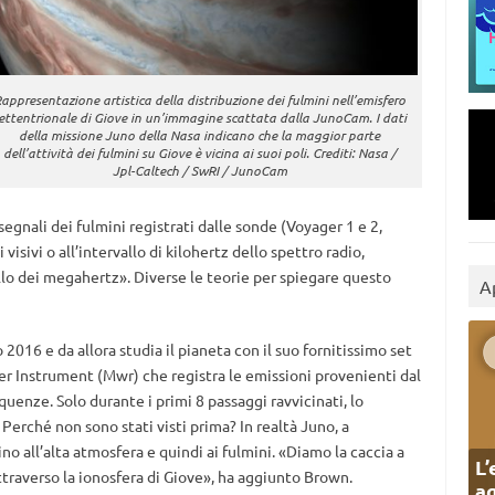
appresentazione artistica della distribuzione dei fulmini nell’emisfero
ettentrionale di Giove in un’immagine scattata dalla JunoCam. I dati
della missione Juno della Nasa indicano che la maggior parte
dell’attività dei fulmini su Giove è vicina ai suoi poli. Crediti: Nasa /
Jpl-Caltech / SwRI / JunoCam
i segnali dei fulmini registrati dalle sonde (Voyager 1 e 2,
 visivi o all’intervallo di kilohertz dello spettro radio,
allo dei megahertz». Diverse le teorie per spiegare questo
A
o 2016 e da allora studia il pianeta con il suo fornitissimo set
er Instrument (Mwr) che registra le emissioni provenienti dal
uenze. Solo durante i primi 8 passaggi ravvicinati, lo
erché non sono stati visti prima? In realtà Juno, a
ino all’alta atmosfera e quindi ai fulmini. «Diamo la caccia a
L’
traverso la ionosfera di Giove», ha aggiunto Brown.
ag