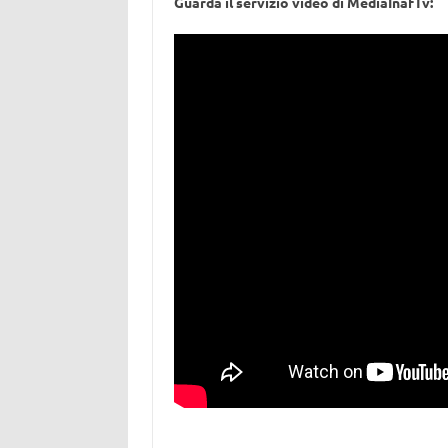
Guarda il servizio video di MediaInafTv: