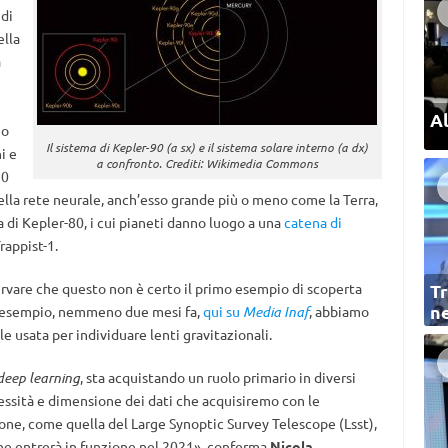
 di
ella
a
Al
uo
Il sistema di Kepler-90 (a sx) e il sistema solare interno (a dx)
i e
a confronto. Crediti: Wikimedia Commons
30
nella rete neurale, anch’esso grande più o meno come la Terra,
a di Kepler-80, i cui pianeti danno luogo a una
catena di
rappist-1.
Tr
rvare che questo non è certo il primo esempio di scoperta
ne
r esempio, nemmeno due mesi fa,
qui su
Media Inaf
, abbiamo
 usata per individuare lenti gravitazionali.
deep learning
, sta acquistando un ruolo primario in diversi
lessità e dimensione dei dati che acquisiremo con le
ne, come quella del Large Synoptic Survey Telescope (Lsst),
che entrerà in funzione nel 2021», conferma
Nicola