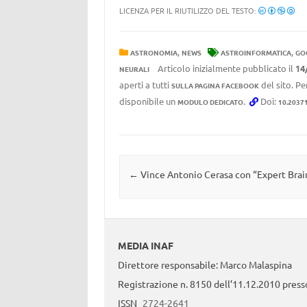
LICENZA PER IL RIUTILIZZO DEL TESTO:
,
,
ASTRONOMIA
NEWS
ASTROINFORMATICA
GO
Articolo inizialmente pubblicato il
14
NEURALI
aperti a tutti
del sito. Pe
SULLA PAGINA FACEBOOK
disponibile un
.
Doi:
MODULO DEDICATO
10.2037
Navigazione articolo
←
Vince Antonio Cerasa con “Expert Brai
MEDIA INAF
Direttore responsabile: Marco Malaspina
Registrazione n. 8150 dell’11.12.2010 presso
ISSN
2724-2641