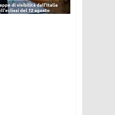
ppe di visibilità dall’Italia
ll'eclissi del 12 agosto