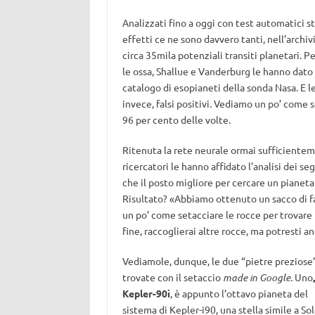
Analizzati fino a oggi con test automatici s
effetti ce ne sono davvero tanti, nell’archivi
circa 35mila potenziali transiti planetari. Pe
le ossa, Shallue e Vanderburg le hanno dato i
catalogo di esopianeti della sonda Nasa. E le
invece, falsi positivi. Vediamo un po’ come 
96 per cento delle volte.
Ritenuta la rete neurale ormai sufficienteme
ricercatori le hanno affidato l’analisi dei se
che il posto migliore per cercare un pianeta 
Risultato? «Abbiamo ottenuto un sacco di fa
un po’ come setacciare le rocce per trovare 
fine, raccoglierai altre rocce, ma potresti 
Vediamole, dunque, le due “pietre preziose
trovate con il setaccio
made in Google
. Uno
,
Kepler-90i
, è appunto l’ottavo pianeta del
sistema di Kepler-i90, una stella simile a Sol