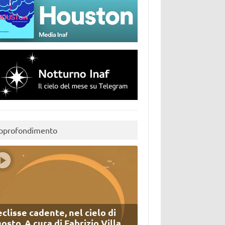
pprofondimento
eclisse cadente, nel cielo di
osto. A cura di Fabrizio Villa