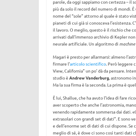
parole, da oggi sappiamo con certezza – il s
più da solo il record del numero di mondi. 
nome del “sole” attorno al quale è stato vist
pianeti di cui già si conosceva l’esistenza. 
il lavoro. O meglio, questo è il rischio che c
arrivati dall’immenso archivio di Kepler no
neurale artificiale. Un algoritmo di
machine 
Magari è presto per allarmarsi: almeno l’ast
firmare l’
articolo scientifico
. Però leggere c
View, California” un po’ dà da pensare. Inte
studio è
Andrew Vanderburg
, astronomo in
Ma la sua firma è la seconda. La prima è quel
È lui, Shallue, che ha avuto l’idea di fare ri
aver scoperto che anche l’astronomia, mano
venendo rapidamente sommersa dai dati. «Co
extrasolari con grandi set di dati”. E sono 
e dell’enorme set di dati di cui dispone. Se
meglio di sé, è dove ci sono così tanti dati c