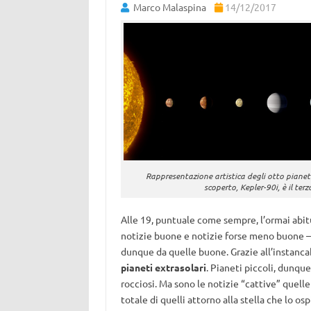
Marco Malaspina
14/12/2017
Rappresentazione artistica degli otto pianeti 
scoperto, Kepler-90i, è il ter
Alle 19, puntuale come sempre, l’ormai abi
notizie buone e notizie forse meno buone – 
dunque da quelle buone. Grazie all’instanca
pianeti extrasolari
. Pianeti piccoli, dunqu
rocciosi. Ma sono le notizie “cattive” quelle
totale di quelli attorno alla stella che lo osp