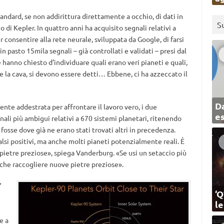
tandard, se non addirittura direttamente a occhio, di dati in
S
o di Kepler. In quattro anni ha acquisito segnali relativi a
r consentire alla rete neurale, sviluppata da Google, di farsi
n pasto 15mila segnali – già controllati e validati – presi dal
 hanno chiesto d’individuare quali erano veri pianeti e quali,
se la cava, si devono essere detti… Ebbene, ci ha azzeccato il
Da
nte addestrata per affrontare il lavoro vero, i due
e
gnali più ambigui relativi a 670 sistemi planetari, ritenendo
fosse dove già ne erano stati trovati altri in precedenza.
lsi positivi, ma anche molti pianeti potenzialmente reali. È
pietre preziose», spiega Vanderburg. «Se usi un setaccio più
anche raccogliere nuove pietre preziose».
”
‘Q
l
e a