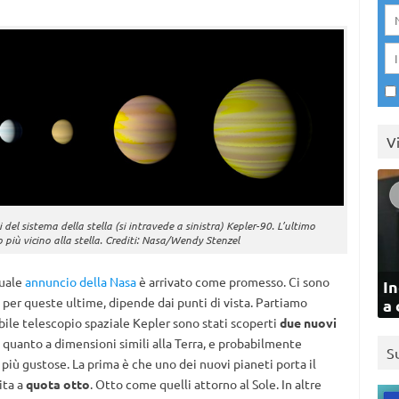
V
del sistema della stella (si intravede a sinistra) Kepler-90. L’ultimo
zo più vicino alla stella. Crediti: Nasa/Wendy Stenzel
tuale
annuncio della Nasa
è arrivato come promesso. Ci sono
In
per queste ultime, dipende dai punti di vista. Partiamo
a 
bile telescopio spaziale Kepler sono stati scoperti
due nuovi
e quanto a dimensioni simili alla Terra, e probabilmente
S
 più gustose. La prima è che uno dei nuovi pianeti porta il
ita a
quota otto
. Otto come quelli attorno al Sole. In altre