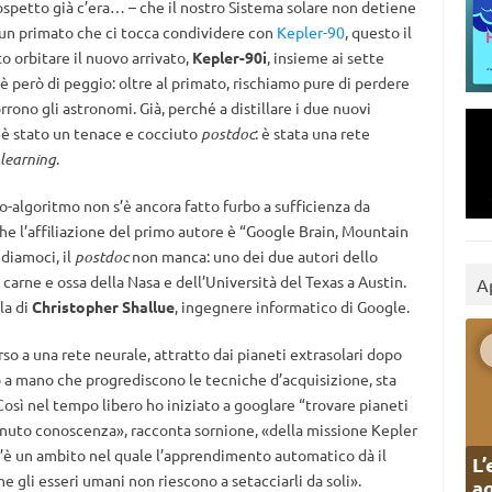
ospetto già c’era… – che il nostro Sistema solare non detiene
È un primato che ci tocca condividere con
Kepler-90
, questo il
o orbitare il nuovo arrivato,
Kepler-90i
, insieme ai sette
C’è però di peggio: oltre al primato, rischiamo pure di perdere
orrono gli astronomi. Già, perché a distillare i due nuovi
n è stato un tenace e cocciuto
postdoc
: è stata una rete
learning
.
ro-algoritmo non s’è ancora fatto furbo a sufficienza da
he l’affiliazione del primo autore è “Google Brain, Mountain
ndiamoci, il
postdoc
non manca: uno dei due autori dello
 carne e ossa della Nasa e dell’Università del Texas a Austin.
A
la di
Christopher Shallue
, ingegnere informatico di Google.
corso a una rete neurale, attratto dai pianeti extrasolari dopo
 a mano che progrediscono le tecniche d’acquisizione, sta
sì nel tempo libero ho iniziato a googlare “trovare pianeti
venuto conoscenza», racconta sornione, «della missione Kepler
 c’è un ambito nel quale l’apprendimento automatico dà il
L’
he gli esseri umani non riescono a setacciarli da soli».
ag