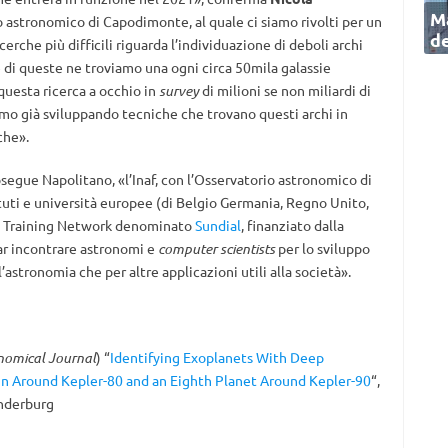
Ma
rio astronomico di Capodimonte, al quale ci siamo rivolti per un
de
rche più difficili riguarda l’individuazione di deboli archi
 e di queste ne troviamo una ogni circa 50mila galassie
uesta ricerca a occhio in
survey
di milioni se non miliardi di
mo già sviluppando tecniche che trovano questi archi in
che».
segue Napolitano, «l’Inaf, con l’Osservatorio astronomico di
tuti e università europee (di Belgio Germania, Regno Unito,
ve Training Network denominato
Sundial
, finanziato dalla
ar incontrare astronomi e
computer scientists
per lo sviluppo
l’astronomia che per altre applicazioni utili alla società».
nomical Journal
) “
Identifying Exoplanets With Deep
in Around Kepler-80 and an Eighth Planet Around Kepler-90
“,
anderburg