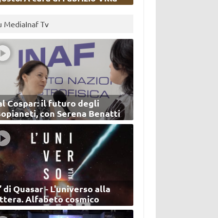
u MediaInaf Tv
l Cospar: il futuro degli
sopianeti, con Serena Benatti
’ di Quasar - L'universo alla
ettera. Alfabeto cosmico