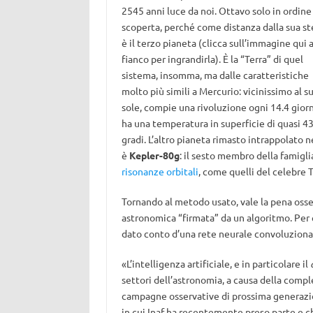
2545 anni luce da noi. Ottavo solo in ordine
scoperta, perché come distanza dalla sua st
è il terzo pianeta (clicca sull’immagine qui 
fianco per ingrandirla). È la “Terra” di quel
sistema, insomma, ma dalle caratteristiche
molto più simili a Mercurio: vicinissimo al s
sole, compie una rivoluzione ogni 14.4 giorn
ha una temperatura in superficie di quasi 4
gradi. L’altro pianeta rimasto intrappolato 
è
Kepler-80g
: il sesto membro della famigli
risonanze orbitali
, come quelli del celebre T
Tornando al metodo usato, vale la pena osse
astronomica “firmata” da un algoritmo. Pe
dato conto d’una rete neurale convoluzionale
«L’intelligenza artificiale, e in particolare il
settori dell’astronomia, a causa della comp
campagne osservative di prossima generazio
in cui Inaf ha recentemente preso parte e 