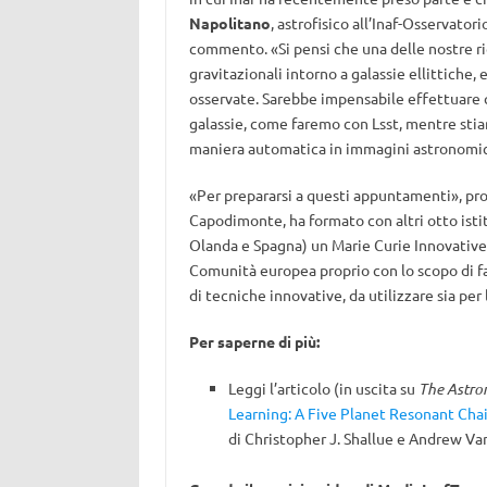
Napolitano
, astrofisico all’Inaf-Osservato
commento. «Si pensi che una delle nostre rice
gravitazionali intorno a galassie ellittiche,
osservate. Sarebbe impensabile effettuare q
galassie, come faremo con Lsst, mentre stia
maniera automatica in immagini astronomi
«Per prepararsi a questi appuntamenti», pro
Capodimonte, ha formato con altri otto isti
Olanda e Spagna) un Marie Curie Innovati
Comunità europea proprio con lo scopo di f
di tecniche innovative, da utilizzare sia per 
Per saperne di più:
Leggi l’articolo (in uscita su
The Astro
Learning: A Five Planet Resonant Cha
di Christopher J. Shallue e Andrew V