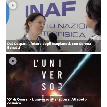
Dal Cospar: il futuro degli esopianeti, con Serena
Benatti
‘Q’ di Quasar - L'universo alla lettera. Alfabeto
cosmico