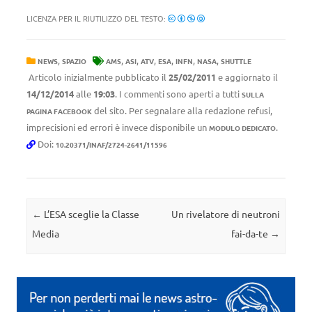
LICENZA PER IL RIUTILIZZO DEL TESTO:
,
,
,
,
,
,
,
NEWS
SPAZIO
AMS
ASI
ATV
ESA
INFN
NASA
SHUTTLE
Articolo inizialmente pubblicato il
25/02/2011
e aggiornato il
14/12/2014
alle
19:03
. I commenti sono aperti a tutti
SULLA
del sito. Per segnalare alla redazione refusi,
PAGINA FACEBOOK
imprecisioni ed errori è invece disponibile un
.
MODULO DEDICATO
Doi:
10.20371/INAF/2724-2641/11596
Navigazione articolo
←
L’ESA sceglie la Classe
Un rivelatore di neutroni
Media
fai-da-te
→