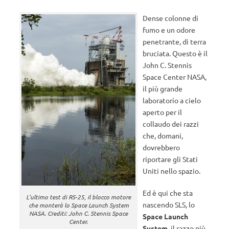
Dense colonne di
fumo e un odore
penetrante, di terra
bruciata. Questo è il
John C. Stennis
Space Center NASA,
il più grande
laboratorio a cielo
aperto per il
collaudo dei razzi
che, domani,
dovrebbero
riportare gli Stati
Uniti nello spazio.
Ed è qui che sta
L’ultimo test di RS-25, il blocco motore
nascendo SLS, lo
che monterà lo Space Launch System
NASA. Crediti: John C. Stennis Space
Space Launch
Center.
System
, il razzo più