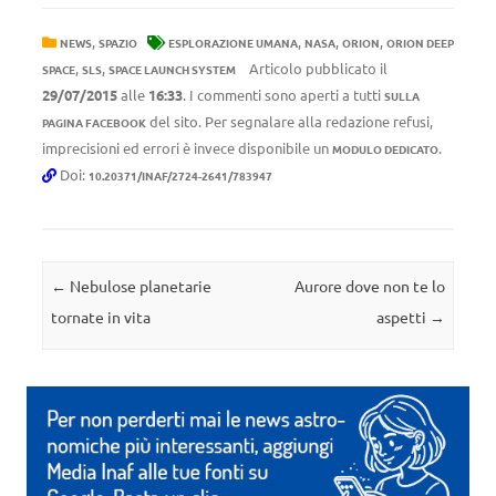
,
,
,
,
NEWS
SPAZIO
ESPLORAZIONE UMANA
NASA
ORION
ORION DEEP
,
,
Articolo pubblicato il
SPACE
SLS
SPACE LAUNCH SYSTEM
29/07/2015
alle
16:33
. I commenti sono aperti a tutti
SULLA
del sito. Per segnalare alla redazione refusi,
PAGINA FACEBOOK
imprecisioni ed errori è invece disponibile un
.
MODULO DEDICATO
Doi:
10.20371/INAF/2724-2641/783947
Navigazione articolo
←
Nebulose planetarie
Aurore dove non te lo
tornate in vita
aspetti
→