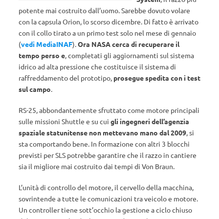
potente mai costruito dall’uomo. Sarebbe dovuto volare
con la capsula Orion, lo scorso dicembre. Di fatto è arrivato
con il collo tirato a un primo test solo nel mese di gennaio
(
vedi MediaINAF
).
Ora NASA cerca di recuperare il
tempo perso e
, completati gli aggiornamenti sul sistema
idrico ad alta pressione che costituisce il sistema di
raffreddamento del prototipo,
prosegue spedita con i test
sul campo
.
RS-25, abbondantemente sfruttato come motore principali
sulle missioni Shuttle e su cui
gli ingegneri dell’agenzia
spaziale statunitense non mettevano mano dal 2009
, si
sta comportando bene. In formazione con altri 3 blocchi
previsti per SLS potrebbe garantire che il razzo in cantiere
sia il migliore mai costruito dai tempi di Von Braun.
L’unità di controllo del motore, il cervello della macchina,
sovrintende a tutte le comunicazioni tra veicolo e motore.
Un controller tiene sott’occhio la gestione a ciclo chiuso