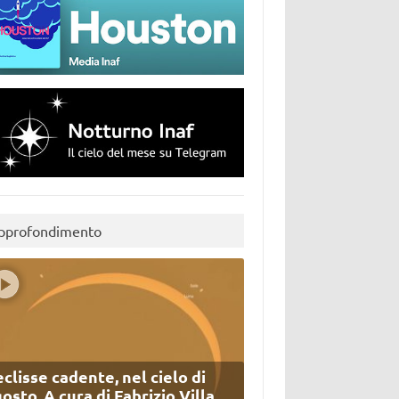
pprofondimento
eclisse cadente, nel cielo di
osto. A cura di Fabrizio Villa