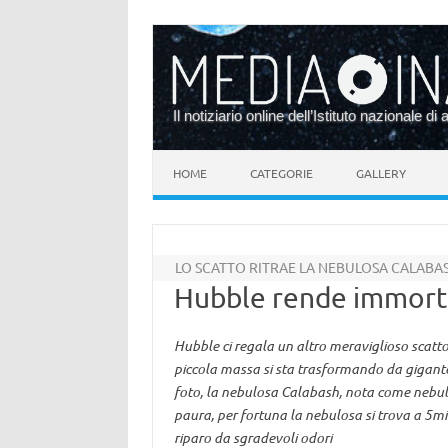
Il notiziario online dell’Istituto nazionale di 
Vai al contenuto
HOME
CATEGORIE
GALLERY
LO SCATTO RITRAE LA NEBULOSA CALABA
Hubble rende immortal
Hubble ci regala un altro meraviglioso scatto:
piccola massa si sta trasformando da gigant
foto, la nebulosa Calabash, nota come nebulo
paura, per fortuna la nebulosa si trova a 5mi
riparo da sgradevoli odori