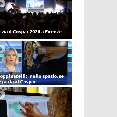
 via il Cospar 2026 a Firenze
oppi satelliti nello spazio, se
 parla al Cospar