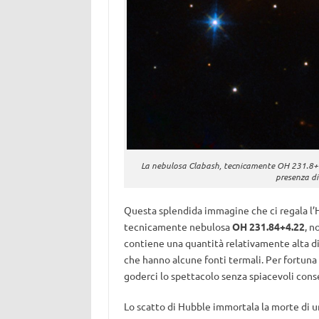
La nebulosa Clabash, tecnicamente OH 231.8+0
presenza di
Questa splendida immagine che ci regala l’
tecnicamente nebulosa
OH 231.84+4.22
, n
contiene una quantità relativamente alta di
che hanno alcune fonti termali. Per fortuna 
goderci lo spettacolo senza spiacevoli cons
Lo scatto di Hubble immortala la morte di una