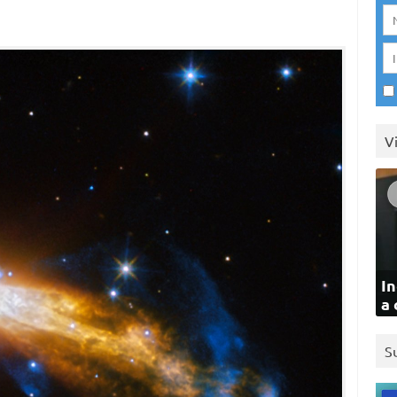
V
In
a 
S