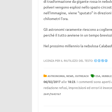
di trasformazione da gigante rossa in nebulos
polveri vengono esplosi nello spazio circost
nell’immagine, viene “sputato” in direzioni 
chilometri l’ora.
Gli astronomi raramente riescono a coglier
perché il tutto avviene in un tempo breviss
Nel prossimo millennio la nebulosa Calabash 
LICENZA PER IL RIUTILIZZO DEL TESTO:
,
,
,
ASTRONOMIA
NEWS
OUTREACH
ESA
HUBBLE
06/02/2017
alle
18:23
. I commenti sono aperti 
redazione refusi, imprecisioni ed errori è invec
2641/1643167