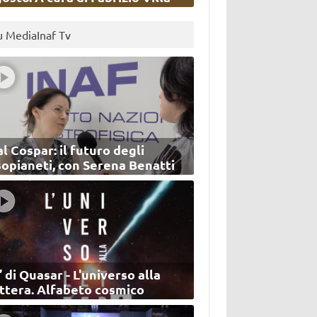
u MediaInaf Tv
l Cospar: il futuro degli
sopianeti, con Serena Benatti
’ di Quasar - L'universo alla
ettera. Alfabeto cosmico