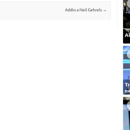
Addio a Neil Gehrels
→
Al
Tr
ne