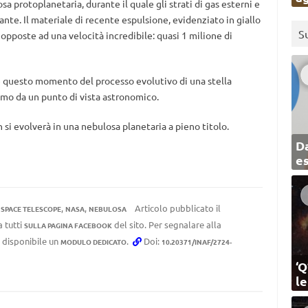
a protoplanetaria, durante il quale gli strati di gas esterni e
ante. Il materiale di recente espulsione, evidenziato in giallo
S
opposte ad una velocità incredibile: quasi 1 milione di
e questo momento del processo evolutivo di una stella
imo da un punto di vista astronomico.
si evolverà in una nebulosa planetaria a pieno titolo.
Da
e
,
,
Articolo pubblicato il
 SPACE TELESCOPE
NASA
NEBULOSA
a tutti
del sito. Per segnalare alla
SULLA PAGINA FACEBOOK
e disponibile un
.
Doi:
MODULO DEDICATO
10.20371/INAF/2724-
‘Q
l