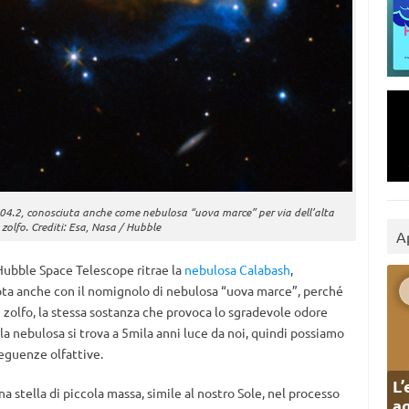
4.2, conosciuta anche come nebulosa “uova marce” per via dell’alta
 zolfo. Crediti: Esa, Nasa / Hubble
A
Hubble Space Telescope ritrae la
nebulosa Calabash
,
ota anche con il nomignolo di nebulosa “uova marce”, perché
 zolfo, la stessa sostanza che provoca lo sgradevole odore
la nebulosa si trova a 5mila anni luce da noi, quindi possiamo
eguenze olfattive.
L’
 stella di piccola massa, simile al nostro Sole, nel processo
ag