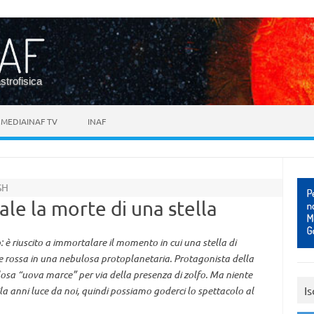
astrofisica
MEDIAINAF TV
INAF
SH
e la morte di una stella
 è riuscito a immortalare il momento in cui una stella di
e rossa in una nebulosa protoplanetaria. Protagonista della
sa “uova marce” per via della presenza di zolfo. Ma niente
Is
la anni luce da noi, quindi possiamo goderci lo spettacolo al