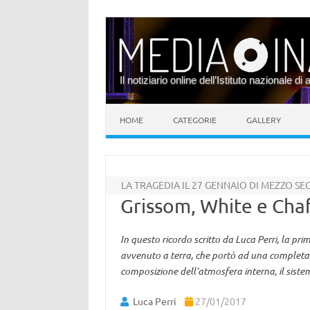
Il notiziario online dell’Istituto nazionale di 
Vai al contenuto
HOME
CATEGORIE
GALLERY
LA TRAGEDIA IL 27 GENNAIO DI MEZZO SE
Grissom, White e Chaff
In questo ricordo scritto da Luca Perri, la pr
avvenuto a terra, che portò ad una completa
composizione dell’atmosfera interna, il sistema 
Luca Perri
27/01/2017