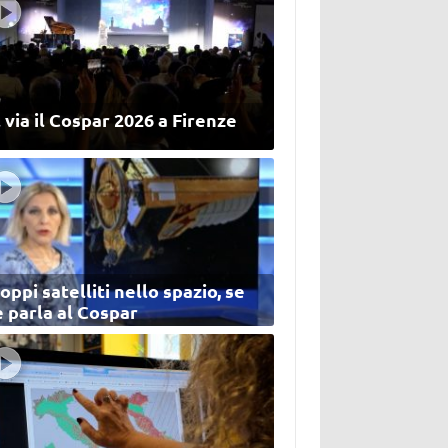
 via il Cospar 2026 a Firenze
oppi satelliti nello spazio, se
 parla al Cospar