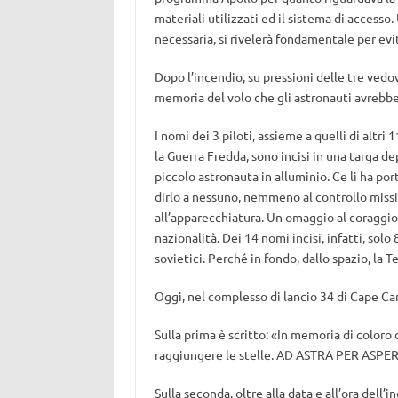
materiali utilizzati ed il sistema di accesso
necessaria, si rivelerà fondamentale per evi
Dopo l’incendio, su pressioni delle tre vedo
memoria del volo che gli astronauti avrebb
I nomi dei 3 piloti, assieme a quelli di altri
la Guerra Fredda, sono incisi in una targa d
piccolo astronauta in alluminio. Ce li ha po
dirlo a nessuno, nemmeno al controllo miss
all’apparecchiatura. Un omaggio al coraggio 
nazionalità. Dei 14 nomi incisi, infatti, so
sovietici. Perché in fondo, dallo spazio, la Te
Oggi, nel complesso di lancio 34 di Cape C
Sulla prima è scritto: «In memoria di coloro 
raggiungere le stelle. AD ASTRA PER ASPERA
Sulla seconda, oltre alla data e all’ora dell’i