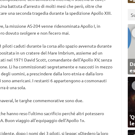
. Una battuta d’arresto di molti mesi che però, oltre che
tare una seconda tragedia durante la spedizione Apollo XIII.
S
ve, la missione AS-204 venne ridenominata Apollo I, in
ero dovuto svolgere e non fecero mai.
 11 piloti caduti durante la corsa allo spazio avvenuta durante
epositata in un cratere del Mare Imbrium, assieme ad un
rtati nel 1971 David Scott, comandante dell’Apollo XV, senza
Da
ione. Li ha commissionati segretamente e nascosti in mezzo
e
degli uomini, a prescindere dalla loro etnia e dalla loro
lo 8 sono americani. I restanti 6 appartengono a cosmonauti
rra è una sola.
anaveral, le targhe commemorative sono due.
che hanno reso l’ultimo sacrificio perché altri potessero
‘Q
. Buon viaggio all’equipaggio dell’Apollo 1».
l
ncidente, dopo i nomi dei 3 piloti, si legge: «Diedero la loro