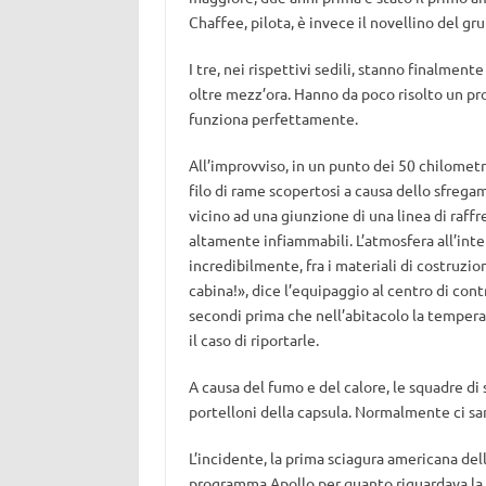
Chaffee, pilota, è invece il novellino del gr
I tre, nei rispettivi sedili, stanno finalment
oltre mezz’ora. Hanno da poco risolto un pr
funziona perfettamente.
All’improvviso, in un punto dei 50 chilometri
filo di rame scopertosi a causa dello sfregame
vicino ad una giunzione di una linea di ra
altamente infiammabili. L’atmosfera all’int
incredibilmente, fra i materiali di costruzi
cabina!», dice l’equipaggio al centro di cont
secondi prima che nell’abitacolo la tempera
il caso di riportarle.
A causa del fumo e del calore, le squadre di 
portelloni della capsula. Normalmente ci s
L’incidente, la prima sciagura americana del
programma Apollo per quanto riguardava la c