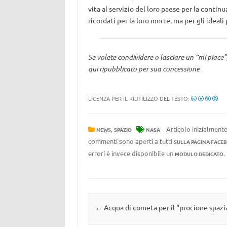
vita al servizio del loro paese per la contin
ricordati per la loro morte, ma per gli ideali
Se volete condividere o lasciare un “mi piace”
qui ripubblicato per sua concessione
LICENZA PER IL RIUTILIZZO DEL TESTO:
,
Articolo inizialmente
NEWS
SPAZIO
NASA
commenti sono aperti a tutti
SULLA PAGINA FACE
errori è invece disponibile un
MODULO DEDICATO
Navigazione articolo
←
Acqua di cometa per il “procione spazi