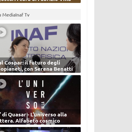
u MediaInaf Tv
l Cospar: il futuro degli
sopianeti, con Serena Benatti
’ di Quasar - L'universo alla
ettera. Alfabeto cosmico