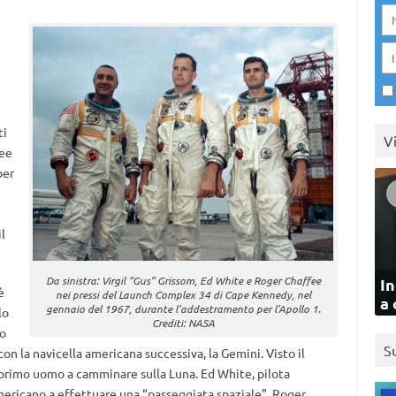
ti
V
fee
per
l
Da sinistra: Virgil “Gus” Grissom, Ed White e Roger Chaffee
In
è
nei pressi del Launch Complex 34 di Cape Kennedy, nel
a 
gennaio del 1967, durante l’addestramento per l’Apollo 1.
lo
Crediti: NASA
ro
S
on la navicella americana successiva, la Gemini. Visto il
il primo uomo a camminare sulla Luna. Ed White, pilota
mericano a effettuare una “passeggiata spaziale”. Roger