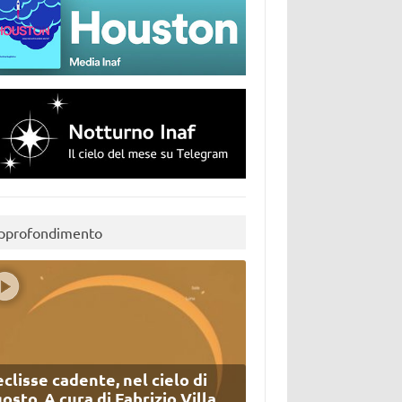
pprofondimento
eclisse cadente, nel cielo di
osto. A cura di Fabrizio Villa