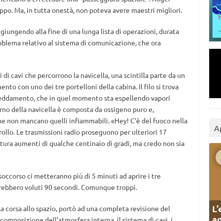
uppo. Ma, in tutta onestà, non poteva avere maestri migliori.
e giungendo alla fine di una lunga lista di operazioni, durata
oblema relativo al sistema di comunicazione, che ora
 di cavi che percorrono la navicella, una scintilla parte da un
nto con uno dei tre portelloni della cabina. Il filo si trova
ffreddamento, che in quel momento sta espellendo vapori
erno della navicella è composta da ossigeno puro e,
one non mancano quelli infiammabili. «Hey! C’è del fuoco nella
A
rollo. Le trasmissioni radio proseguono per ulteriori 17
tura aumenti di qualche centinaio di gradi, ma credo non sia
soccorso ci metteranno più di 5 minuti ad aprire i tre
arebbero voluti 90 secondi. Comunque troppi.
L’
la corsa allo spazio, portò ad una completa revisione del
ag
omposizione dell’atmosfera interna, il sistema di cavi, i