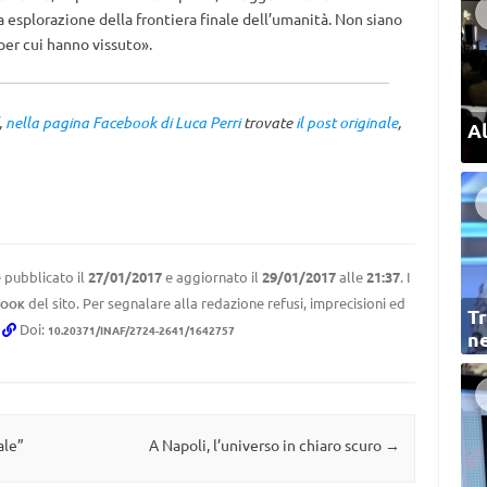
ua esplorazione della frontiera finale dell’umanità. Non siano
 per cui hanno vissuto».
,
nella pagina Facebook di Luca Perri
trovate
il post originale
,
Al
 pubblicato il
27/01/2017
e aggiornato il
29/01/2017
alle
21:37
. I
del sito. Per segnalare alla redazione refusi, imprecisioni ed
BOOK
Tr
.
Doi:
10.20371/INAF/2724-2641/1642757
ne
ale”
A Napoli, l’universo in chiaro scuro
→