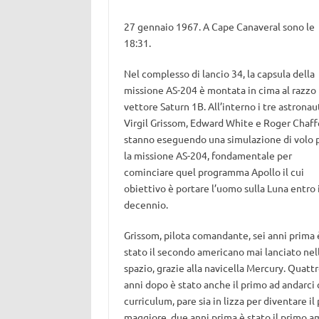
27 gennaio 1967. A Cape Canaveral sono le
18:31.
Nel complesso di lancio 34, la capsula della
missione AS-204 è montata in cima al razzo
vettore Saturn 1B. All’interno i tre astronau
Virgil Grissom, Edward White e Roger Chaf
stanno eseguendo una simulazione di volo 
la missione AS-204, fondamentale per
cominciare quel programma Apollo il cui
obiettivo è portare l’uomo sulla Luna entro i
decennio.
Grissom, pilota comandante, sei anni prima 
stato il secondo americano mai lanciato nel
spazio, grazie alla navicella Mercury. Quatt
anni dopo è stato anche il primo ad andarci c
curriculum, pare sia in lizza per diventare 
maggiore, due anni prima è stato il primo a