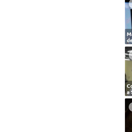
Ma
de
C
a