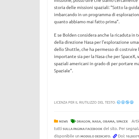
missione, posso dire che siamo certamente 
storia delle missioni spaziali: “Sotto la gui
imbarcando in un programma di esplorazione 
quanto abbiamo mai fatto prima”.
E se Bolden considera anche la ricaduta in te
della direzione Nasa per l’esplorazione uma
dello Shuttle, che ha permesso di costruire 
importante sia per la Nasa che per SpaceX, v
spaziali americani in grado di per portare m
Spaziale”.
LICENZA PER IL RIUTILIZZO DEL TESTO:
,
,
,
Arti
NEWS
DRAGON
NASA
OBAMA
SPACEX
tutti
del sito. Per segnala
SULLA PAGINA FACEBOOK
disponibile un
.
Doi:
MODULO DEDICATO
10.2037