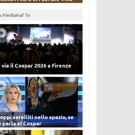
u MediaInaf Tv
 via il Cospar 2026 a Firenze
oppi satelliti nello spazio, se
 parla al Cospar