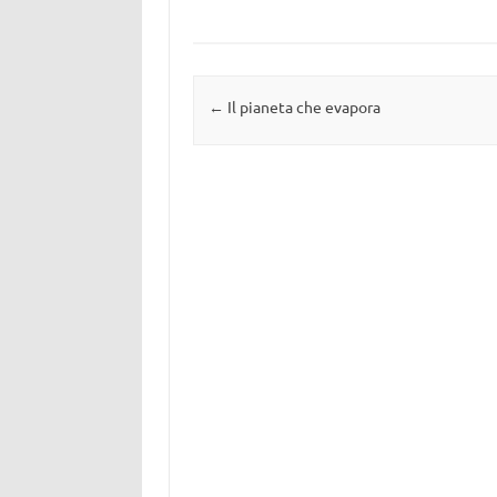
Navigazione articolo
←
Il pianeta che evapora