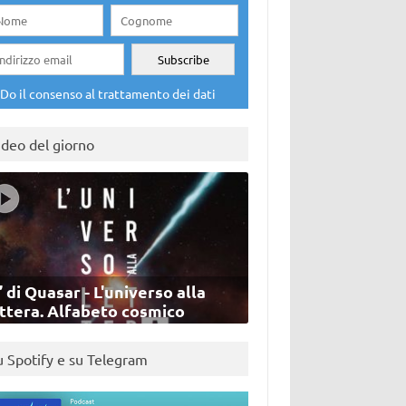
Do il consenso al trattamento dei dati
ideo del giorno
’ di Quasar - L'universo alla
ettera. Alfabeto cosmico
u Spotify e su Telegram