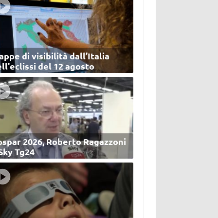
ppe di visibilità dall’Italia
ll'eclissi del 12 agosto
ospar 2026, Roberto Ragazzoni
 Sky Tg24