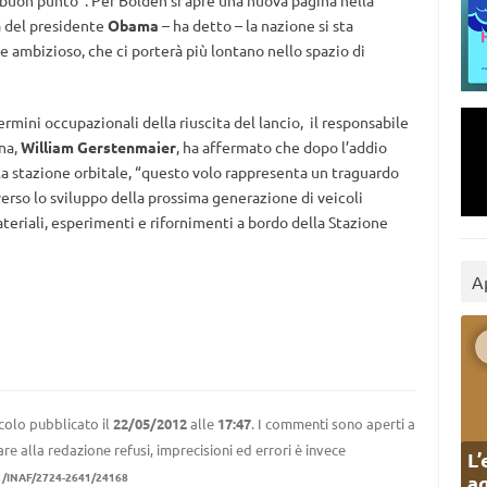
buon punto”. Per Bolden si apre una nuova pagina nella
da del presidente
Obama
– ha detto – la nazione si sta
ambizioso, che ci porterà più lontano nello spazio di
rmini occupazionali della riuscita del lancio, il responsabile
na,
William Gerstenmaier
, ha affermato che dopo l’addio
la stazione orbitale, “questo volo rappresenta un traguardo
erso lo sviluppo della prossima generazione di veicoli
ateriali, esperimenti e rifornimenti a bordo della Stazione
A
colo pubblicato il
22/05/2012
alle
17:47
. I commenti sono aperti a
re alla redazione refusi, imprecisioni ed errori è invece
L’
1/INAF/2724-2641/24168
ag