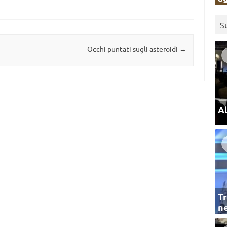
S
Occhi puntati sugli asteroidi
→
Al
Tr
ne