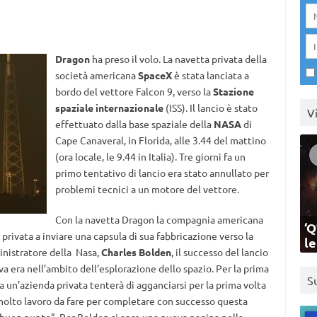
Dragon
ha preso il volo. La navetta privata della
società americana
SpaceX
è stata lanciata a
bordo del vettore Falcon 9, verso la
Stazione
spaziale internazionale
(ISS). Il lancio è stato
V
effettuato dalla base spaziale della
NASA
di
Cape Canaveral, in Florida, alle 3.44 del mattino
(ora locale, le 9.44 in Italia). Tre giorni fa un
primo tentativo di lancio era stato annullato per
problemi tecnici a un motore del vettore.
Con la navetta Dragon la compagnia americana
‘Q
rivata a inviare una capsula di sua fabbricazione verso la
l
inistratore della Nasa,
Charles Bolden
, il successo del lancio
va era nell’ambito dell’esplorazione dello spazio. Per la prima
S
a un’azienda privata tenterà di agganciarsi per la prima volta
 molto lavoro da fare per completare con successo questa