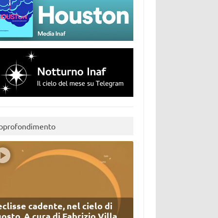
pprofondimento
eclisse cadente, nel cielo di
osto. A cura di Fabrizio Villa