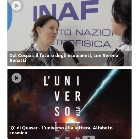
Dal Cospar: il futuro degli esopianeti, con Serena
Benatti
‘Q’ di Quasar - L'universo alla lettera. Alfabeto
cosmico