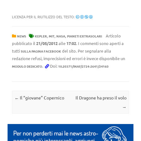
LICENZA PER IL RIUTILIZZO DEL TESTO:
,
,
,
Articolo
NEWS
KEPLER
MIT
NASA
PIANETI EXTRASOLARI
pubblicato il
21/05/2012
alle
17:02
. I commenti sono aperti a
tutti
del sito. Per segnalare alla
SULLA PAGINA FACEBOOK
redazione refusi, imprecisioni ed errori è invece disponibile un
.
Doi:
MODULO DEDICATO
10.20371/INAF/2724-2641/24160
Navigazione articolo
←
Il “giovane” Copernico
Il Dragone ha preso il volo
→