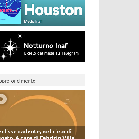
pprofondimento
eclisse cadente, nel cielo di
osto. A cura di Fabrizio Villa