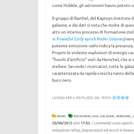
come Hubble, gli astronomi hanno potuto oss
Il gruppo di Barthel, del Kapteyn Institute 
galassie, e dai dati si nota che molte di que
atto un intenso processo di formazione stell
in Powerful Early-epoch Radio Galaxies
)
veng
potente emissione radio indica la presenza, 
Proprio le violente esplosioni di energia ca
“fuochi d’artificio” visti da Herschel, che s
stellare. Secondo i ricercatori, tutte le ga
caratterizzata da rapida crescita tanto dell
buco nero.
LICENZA PER IL RIUTILIZZO DEL TESTO:
,
,
,
,
NEWS
BUCHI NERI
ESA
GALASSIE
HERSCHEL
20/09/2012
alle
17:52
. I commenti sono aperti 
redazione refusi, imprecisioni ed errori è invec