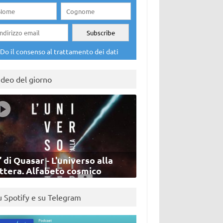
Do il consenso al trattamento dei dati
ideo del giorno
’ di Quasar - L'universo alla
ettera. Alfabeto cosmico
u Spotify e su Telegram