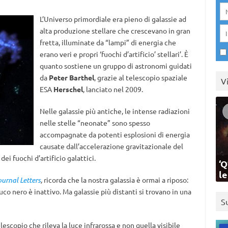
L’Universo primordiale era pieno di galassie ad
alta produzione stellare che crescevano in gran
fretta, illuminate da “lampi” di energia che
erano veri e propri ‘fuochi d’artificio’ stellari’. È
quanto sostiene un gruppo di astronomi guidati
da
Peter Barthel
, grazie al telescopio spaziale
V
ESA
Herschel
, lanciato nel 2009.
Nelle galassie più antiche, le intense radiazioni
nelle stelle “neonate” sono spesso
accompagnate da potenti esplosioni di energia
causate dall’accelerazione gravitazionale del
ei fuochi d’artificio galattici.
‘Q
l
urnal Letters
,
ricorda che la nostra galassia è ormai a riposo:
uco nero è inattivo. Ma galassie più distanti si trovano in una
S
escopio che rileva la luce infrarossa e non quella visibile