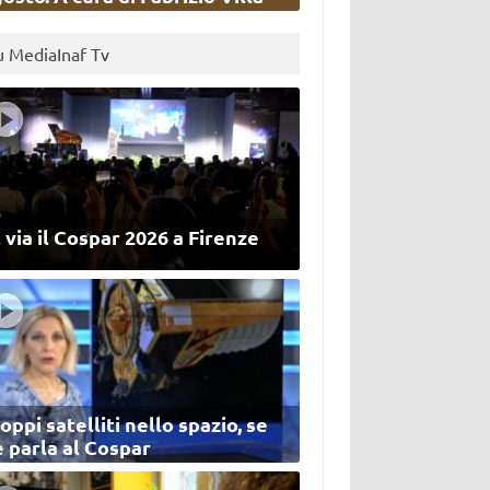
u MediaInaf Tv
 via il Cospar 2026 a Firenze
oppi satelliti nello spazio, se
 parla al Cospar