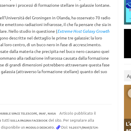
ervare i processi di formazione stellare in galassie lontane.
dell’Università del Groningen in Olanda, ha osservato 70 radio
ste emettono radiazioni infrarosse, il che fa pensare che sia in
are. Nello studio in questione (
Extreme Host Galaxy Growth
ono descritte nel dettaglio le prime tre galassie: la loro
al loro centro, di un buco nero in fase di accrescimento.
usate dalla materia che precipita nel buco nero causano quei
i sommano alla radiazione infrarossa causata dalla formazione
lasse di grandi dimensioni potrebbero attraversare questa fase
a galassia (attraverso la formazione stellare) quanto del suo
A
,
,
Articolo pubblicato il
HUBBLE SPACE TELESCOPE
INAF
NASA
a tutti
del sito. Per segnalare alla
SULLA PAGINA FACEBOOK
L’
e disponibile un
.
Doi:
MODULO DEDICATO
10.20371/INAF/2724-
ag