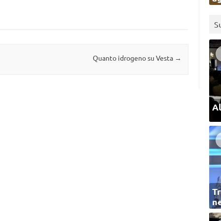
S
Quanto idrogeno su Vesta
→
Al
Tr
ne