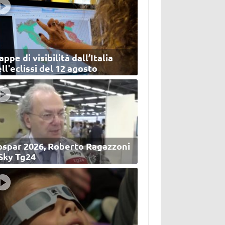
ppe di visibilità dall’Italia
ll'eclissi del 12 agosto
ospar 2026, Roberto Ragazzoni
 Sky Tg24