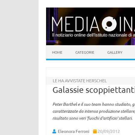
Il notiziario online dell’Istituto nazionale di 
Vai al contenuto
HOME
CATEGORIE
GALLERY
LE HA AVVISTATE HERSCHEL
Galassie scoppiettant
Peter Barthel e il suo team hanno studiato, g
caratterizzate da intensa produzione stellare,
risultato sono veri 'fuochi d'artificio' stellari.
Eleonora Ferroni
20/09/2012