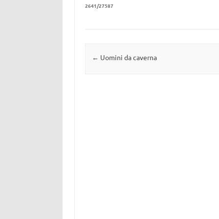
2641/27587
Navigazione articolo
←
Uomini da caverna