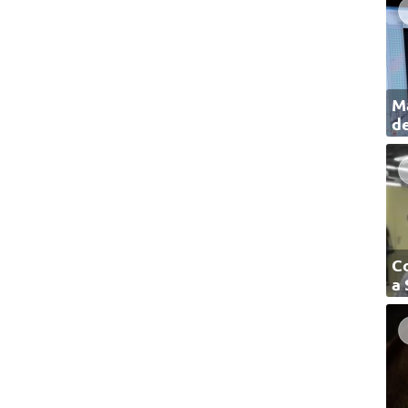
Ma
de
C
a