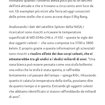
formatesi quando l’universo aveva poco più di un decimo
dell’età attuale e che si trovano a circa cento anni luce da
noi. Gli esemplari più vicini alla Terra ad oggi conosciuti
delle prime stelle che si sono accese dopo il Big Bang.
Analizzando i dati del satellite Spitzer della NASA, i
ricercatori sono riusciti a ricavare le temperature
superficiali di WD 0346+246 e J1102 – queste le sigle dei
due oggetti celesti – che sono comprese tra 3700 e 3800
kelvin. E proprio grazie a queste informazioni gli scienziati
sono riusciti a
risalire all’età dei due corpi celesti, che si
attesterebbe tra gli undici e i dodici miliardi di anni
. “Una
nana bianca può essere pensata come una stufa bollente:
una volta che la stufa è stata spenta, si raffredda
lentamente col passare del tempo – spiega Kilic. Misurando
quanto è calata la temperatura della stella, possiamo dire
da quanto tempo si è spenta. Entrambi gli oggetti celesti
che abbiamo identificato si stanno raffreddando da miliardi
di anni”.