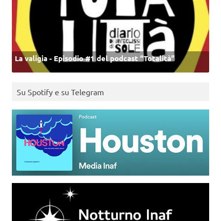
La valigia - Episodio #1 del podcast “Totalità”
Su Spotify e su Telegram