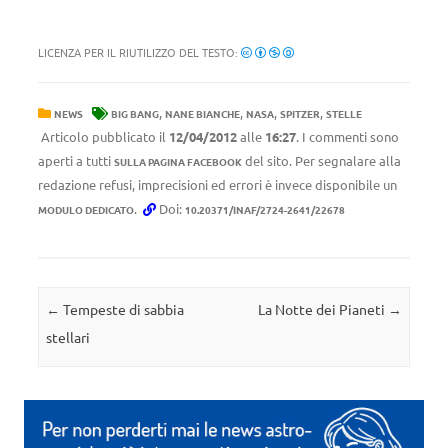
LICENZA PER IL RIUTILIZZO DEL TESTO:
,
,
,
,
NEWS
BIG BANG
NANE BIANCHE
NASA
SPITZER
STELLE
Articolo pubblicato il
12/04/2012
alle
16:27
. I commenti sono
aperti a tutti
del sito. Per segnalare alla
SULLA PAGINA FACEBOOK
redazione refusi, imprecisioni ed errori è invece disponibile un
.
Doi:
MODULO DEDICATO
10.20371/INAF/2724-2641/22678
Navigazione articolo
←
Tempeste di sabbia
La Notte dei Pianeti
→
stellari