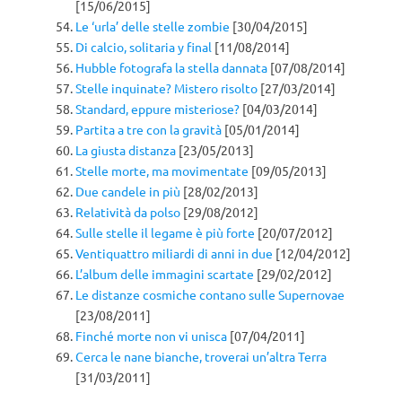
[15/06/2015]
Le ‘urla’ delle stelle zombie
[30/04/2015]
Di calcio, solitaria y final
[11/08/2014]
Hubble fotografa la stella dannata
[07/08/2014]
Stelle inquinate? Mistero risolto
[27/03/2014]
Standard, eppure misteriose?
[04/03/2014]
Partita a tre con la gravità
[05/01/2014]
La giusta distanza
[23/05/2013]
Stelle morte, ma movimentate
[09/05/2013]
Due candele in più
[28/02/2013]
Relatività da polso
[29/08/2012]
Sulle stelle il legame è più forte
[20/07/2012]
Ventiquattro miliardi di anni in due
[12/04/2012]
L’album delle immagini scartate
[29/02/2012]
Le distanze cosmiche contano sulle Supernovae
[23/08/2011]
Finché morte non vi unisca
[07/04/2011]
Cerca le nane bianche, troverai un’altra Terra
[31/03/2011]