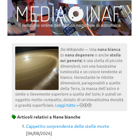
Il notiziario online dell’Istituto nazionale di astrofisica
Vai al contenuto
Da Wikipedia
— Una
nana bianca
(o
nana degenere
o anche
stella
sui generis
) è una stella di piccole
dimensioni, con una bassissima
luminosità e un colore tendente al
bianco. Nonostante le ridotte
dimensioni, paragonabili a quelle
della Terra, la massa dell'astro è
simile o lievemente superiore a quella del Sole; è quindi un
oggetto molto compatto, dotato di un'elevatissima densità
e gravità superficiale.
Leggi tutto »
Articoli relativi a
Nane bianche
L’appetito sorprendente delle stelle morte
[06/08/2026]