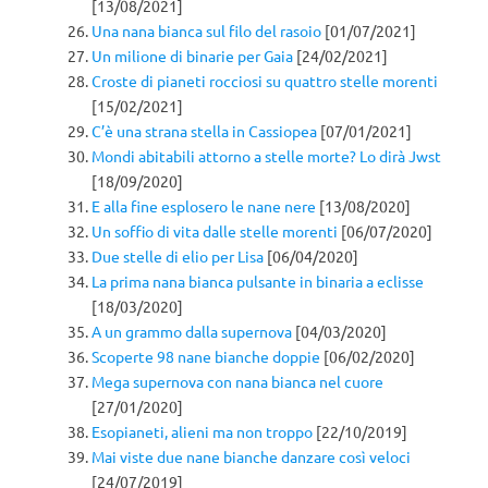
[13/08/2021]
Una nana bianca sul filo del rasoio
[01/07/2021]
Un milione di binarie per Gaia
[24/02/2021]
Croste di pianeti rocciosi su quattro stelle morenti
[15/02/2021]
C’è una strana stella in Cassiopea
[07/01/2021]
Mondi abitabili attorno a stelle morte? Lo dirà Jwst
[18/09/2020]
E alla fine esplosero le nane nere
[13/08/2020]
Un soffio di vita dalle stelle morenti
[06/07/2020]
Due stelle di elio per Lisa
[06/04/2020]
La prima nana bianca pulsante in binaria a eclisse
[18/03/2020]
A un grammo dalla supernova
[04/03/2020]
Scoperte 98 nane bianche doppie
[06/02/2020]
Mega supernova con nana bianca nel cuore
[27/01/2020]
Esopianeti, alieni ma non troppo
[22/10/2019]
Mai viste due nane bianche danzare così veloci
[24/07/2019]