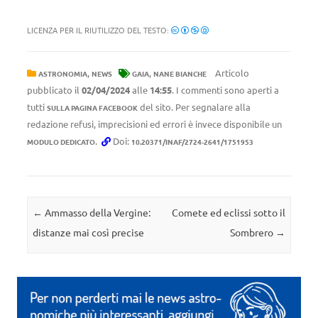
LICENZA PER IL RIUTILIZZO DEL TESTO:
,
,
Articolo
ASTRONOMIA
NEWS
GAIA
NANE BIANCHE
pubblicato il
02/04/2024
alle
14:55
. I commenti sono aperti a
tutti
del sito. Per segnalare alla
SULLA PAGINA FACEBOOK
redazione refusi, imprecisioni ed errori è invece disponibile un
.
Doi:
MODULO DEDICATO
10.20371/INAF/2724-2641/1751953
Navigazione articolo
←
Ammasso della Vergine:
Comete ed eclissi sotto il
distanze mai così precise
Sombrero
→