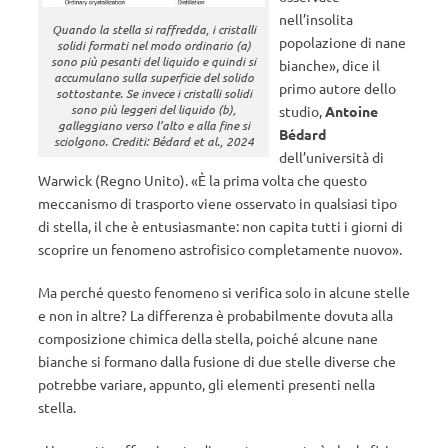
nell’insolita
Quando la stella si raffredda, i cristalli
popolazione di nane
solidi formati nel modo ordinario (a)
sono più pesanti del liquido e quindi si
bianche», dice il
accumulano sulla superficie del solido
primo autore dello
sottostante. Se invece i cristalli solidi
sono più leggeri del liquido (b),
studio,
Antoine
galleggiano verso l’alto e alla fine si
Bédard
sciolgono. Crediti: Bédard et al., 2024
dell’università di
Warwick (Regno Unito). «È la prima volta che questo
meccanismo di trasporto viene osservato in qualsiasi tipo
di stella, il che è entusiasmante: non capita tutti i giorni di
scoprire un fenomeno astrofisico completamente nuovo».
Ma perché questo fenomeno si verifica solo in alcune stelle
e non in altre? La differenza è probabilmente dovuta alla
composizione chimica della stella, poiché alcune nane
bianche si formano dalla fusione di due stelle diverse che
potrebbe variare, appunto, gli elementi presenti nella
stella.