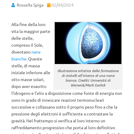
Rossella Spiga
02/04/2024
Alla fine della loro
vita la maggior parte
delle stelle,
compreso il Sole,
diventano
nane
bianche
. Queste
stelle, di massa
Illustrazione artistica della formazione
iniziale inferiore alle
di cristalli all’interno di una nana
otto masse solari,
bianca. Crediti: Università di
Warwick/Mark Garlick
dopo aver esaurito
l’idrogeno e l’elio a disposizione come fonte di energia non
sono in grado di innescare reazioni termonucleari
successive e collassano sotto il proprio peso fino a che la
pressione degli elettroni è sufficiente a contrastare la
gravità. Nel frattempo si verifica al loro interno un
raffreddamento progressivo che porta al loro definitivo