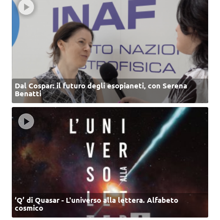
Dal Cospar: il futuro degli esopianeti, con Serena
Benatti
‘Q’ di Quasar - L'universo alla lettera. Alfabeto
cosmico