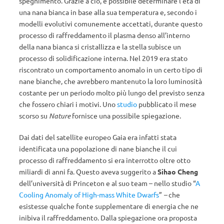
spegnimento. Grazie a ciò, è possibile determinare l’età di
una nana bianca in base alla sua temperatura e, secondo i
modelli evolutivi comunemente accettati, durante questo
processo di raffreddamento il plasma denso all’interno
della nana bianca si cristallizza e la stella subisce un
processo di solidificazione interna. Nel 2019 era stato
riscontrato un comportamento anomalo in un certo tipo di
nane bianche, che avrebbero mantenuto la loro luminosità
costante per un periodo molto più lungo del previsto senza
che fossero chiari i motivi. Uno
studio
pubblicato il mese
scorso su
Nature
fornisce una possibile spiegazione.
Dai dati del satellite europeo Gaia era infatti stata
identificata una popolazione di nane bianche il cui
processo di raffreddamento si era interrotto oltre otto
miliardi di anni fa. Questo aveva suggerito a
Sihao Cheng
dell’università di Princeton e al suo team – nello studio “
A
Cooling Anomaly of High-mass White Dwarfs
”
–
che
esistesse qualche fonte supplementare di energia che ne
inibiva il raffreddamento. Dalla spiegazione ora proposta