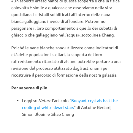
«Un aspetto affascinante di questa scoperta è che la fisica
coinvolta è simile a qualcosa che osserviamo nella vita
quotidiana: i cristalli solidificati all’interno della nana
bianca galleggiano invece di affondare. Potremmo
paragonare il loro comportamento a quello dei cubetti di
ghiaccio che galleggiano nell’acqua», sottolinea
Cheng
.
Poiché le nane bianche sono utilizzate come indicatori di
età delle popolazioni stellari, la scoperta del loro
raffreddamento ritardato di alcune potrebbe portare a una
revisione del processo utilizzato dagli astronomi per
ricostruire il percorso di formazione della nostra galassia.
Per saperne di più:
Leggi su
Nature
l’articolo “
Buoyant crystals halt the
cooling of white dwarf stars
” di Antoine Bédard,
Simon Blouin e Sihao Cheng