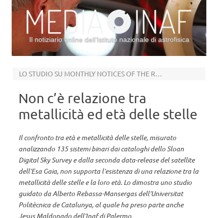
Il notiziario online dell’Istituto nazionale di astrofisica
Vai al contenuto
LO STUDIO SU MONTHLY NOTICES OF THE ROYAL ASTRONOMICAL SOCIETY
Non c’è relazione tra
metallicità ed età delle stelle
Il confronto tra età e metallicità delle stelle, misurato
analizzando 135 sistemi binari dai cataloghi dello Sloan
Digital Sky Survey e dalla seconda data-release del satellite
dell’Esa Gaia, non supporta l’esistenza di una relazione tra la
metallicità delle stelle e la loro età. Lo dimostra uno studio
guidato da Alberto Rebassa-Mansergas dell’Universitat
Politècnica de Catalunya, al quale ha preso parte anche
Jesus Maldonado dell’Inaf di Palermo