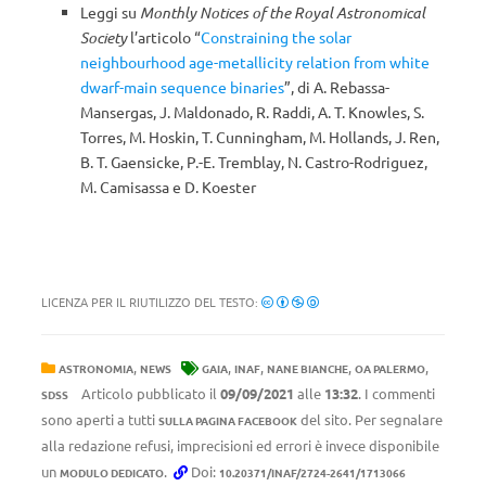
Leggi su
Monthly Notices of the Royal Astronomical
Society
l’articolo “
Constraining the solar
neighbourhood age-metallicity relation from white
dwarf-main sequence binaries
”, di A. Rebassa-
Mansergas, J. Maldonado, R. Raddi, A. T. Knowles, S.
Torres, M. Hoskin, T. Cunningham, M. Hollands, J. Ren,
B. T. Gaensicke, P.-E. Tremblay, N. Castro-Rodriguez,
M. Camisassa e D. Koester
LICENZA PER IL RIUTILIZZO DEL TESTO:
,
,
,
,
,
ASTRONOMIA
NEWS
GAIA
INAF
NANE BIANCHE
OA PALERMO
Articolo pubblicato il
09/09/2021
alle
13:32
. I commenti
SDSS
sono aperti a tutti
del sito. Per segnalare
SULLA PAGINA FACEBOOK
alla redazione refusi, imprecisioni ed errori è invece disponibile
un
.
Doi:
MODULO DEDICATO
10.20371/INAF/2724-2641/1713066