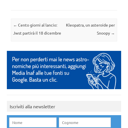
Navigazione articolo
←
Cento giorni al lancio:
Kleopatra, un asteroide per
Jwst partirà il 18 dicembre
Snoopy
→
Iscriviti alla newsletter