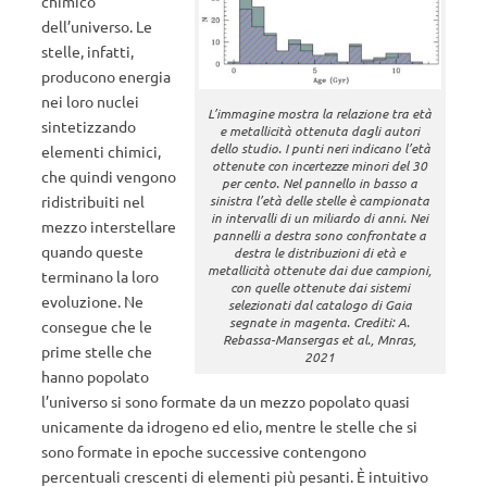
chimico
dell’universo. Le
stelle, infatti,
producono energia
nei loro nuclei
L’immagine mostra la relazione tra età
sintetizzando
e metallicità ottenuta dagli autori
dello studio. I punti neri indicano l’età
elementi chimici,
ottenute con incertezze minori del 30
che quindi vengono
per cento. Nel pannello in basso a
ridistribuiti nel
sinistra l’età delle stelle è campionata
in intervalli di un miliardo di anni. Nei
mezzo interstellare
pannelli a destra sono confrontate a
quando queste
destra le distribuzioni di età e
metallicità ottenute dai due campioni,
terminano la loro
con quelle ottenute dai sistemi
evoluzione. Ne
selezionati dal catalogo di Gaia
segnate in magenta. Crediti: A.
consegue che le
Rebassa-Mansergas et al., Mnras,
prime stelle che
2021
hanno popolato
l’universo si sono formate da un mezzo popolato quasi
unicamente da idrogeno ed elio, mentre le stelle che si
sono formate in epoche successive contengono
percentuali crescenti di elementi più pesanti. È intuitivo