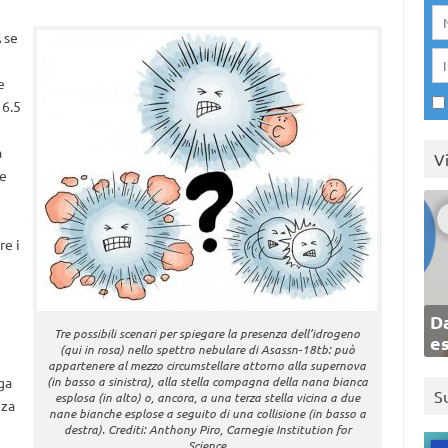
l
se
e
 6.5
a
V
he
re i
Da
Tre possibili scenari per spiegare la presenza dell’idrogeno
e
(qui in rosa) nello spettro nebulare di Asassn-18tb: può
appartenere al mezzo circumstellare attorno alla supernova
ga
(in basso a sinistra), alla stella compagna della nana bianca
S
esplosa (in alto) o, ancora, a una terza stella vicina a due
nza
nane bianche esplose a seguito di una collisione (in basso a
destra). Crediti: Anthony Piro, Carnegie Institution for
Science