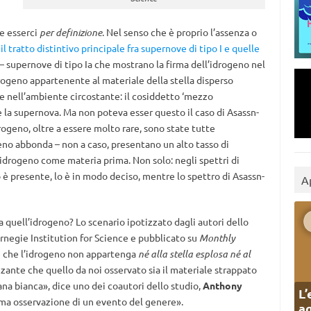
e esserci
per definizione
. Nel senso che è proprio l’assenza o
o
il tratto distintivo principale fra supernove di tipo I e quelle
re – supernove di tipo Ia che mostrano la firma dell’idrogeno nel
drogeno appartenente al materiale della stella disperso
te nell’ambiente circostante: il cosiddetto ‘mezzo
e la supernova. Ma non poteva esser questo il caso di Asassn-
rogeno, oltre a essere molto rare, sono state tutte
geno abbonda – non a caso, presentano un alto tasso di
’idrogeno come materia prima. Non solo: negli spettri di
o è presente, lo è in modo deciso, mentre lo spettro di Asassn-
A
quell’idrogeno? Lo scenario ipotizzato dagli autori dello
rnegie Institution for Science e pubblicato su
Monthly
 che l’idrogeno non appartenga
né alla stella esplosa né al
rizzante che quello da noi osservato sia il materiale strappato
ana bianca», dice uno dei coautori dello studio,
Anthony
L’
rima osservazione di un evento del genere».
ag