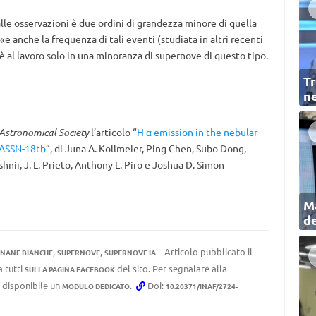
lle osservazioni è due ordini di grandezza minore di quella
«e anche la frequenza di tali eventi (studiata in altri recenti
è al lavoro solo in una minoranza di supernove di questo tipo.
Tr
ne
Astronomical Society
l’articolo “
H α emission in the nebular
SASSN-18tb
”, di Juna A. Kollmeier, Ping Chen, Subo Dong,
shnir, J. L. Prieto, Anthony L. Piro e Joshua D. Simon
Ma
de
,
,
Articolo pubblicato il
NANE BIANCHE
SUPERNOVE
SUPERNOVE IA
a tutti
del sito. Per segnalare alla
SULLA PAGINA FACEBOOK
e disponibile un
.
Doi:
MODULO DEDICATO
10.20371/INAF/2724-