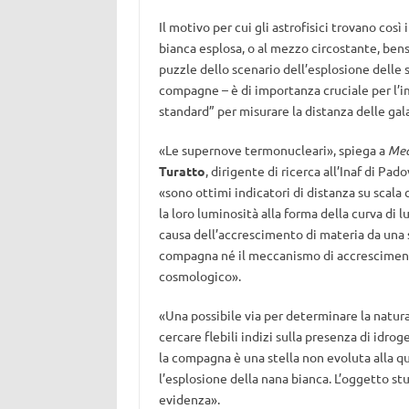
Il motivo per cui gli astrofisici trovano cos
bianca esplosa, o al mezzo circostante, bens
puzzle dello scenario dell’esplosione delle s
compagne – è di importanza cruciale per l’
standard” per misurare la distanza delle gal
«Le supernove termonucleari», spiega a
Med
Turatto
, dirigente di ricerca all’Inaf di P
«sono ottimi indicatori di distanza su scal
la loro luminosità alla forma della curva di
causa dell’accrescimento di materia da una 
compagna né il meccanismo di accrescimento
cosmologico».
«Una possibile via per determinare la natura
cercare flebili indizi sulla presenza di idro
la compagna è una stella non evoluta alla q
l’esplosione della nana bianca. L’oggetto s
evidenza».