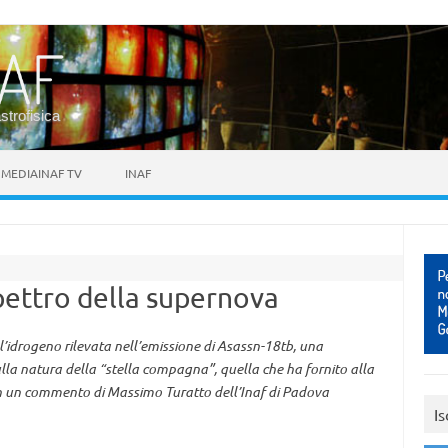
astrofisica
MEDIAINAF TV
INAF
spettro della supernova
’idrogeno rilevata nell’emissione di Asassn-18tb, una
sulla natura della “stella compagna”, quella che ha fornito alla
on un commento di Massimo Turatto dell’Inaf di Padova
Is