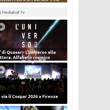
u MediaInaf Tv
’ di Quasar - L'universo alla
ettera. Alfabeto cosmico
 via il Cospar 2026 a Firenze