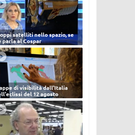
oppi satelliti nello spazio, se
 parla al Cospar
ppe di visibilità dall’Italia
ll'eclissi del 12 agosto