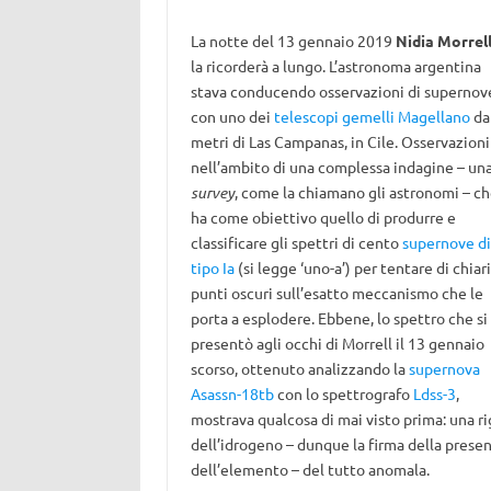
La notte del 13 gennaio 2019
Nidia Morrel
la ricorderà a lungo. L’astronoma argentina
stava conducendo osservazioni di supernov
con uno dei
telescopi gemelli Magellano
da
metri di Las Campanas, in Cile. Osservazioni
nell’ambito di una complessa indagine – un
survey
, come la chiamano gli astronomi – c
ha come obiettivo quello di produrre e
classificare gli spettri di cento
supernove di
tipo Ia
(si legge ‘uno-a’) per tentare di chiari
punti oscuri sull’esatto meccanismo che le
porta a esplodere. Ebbene, lo spettro che si
presentò agli occhi di Morrell il 13 gennaio
scorso, ottenuto analizzando la
supernova
Asassn-18tb
con lo spettrografo
Ldss-3
,
mostrava qualcosa di mai visto prima: una ri
dell’idrogeno – dunque la firma della prese
dell’elemento – del tutto anomala.