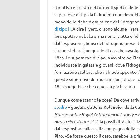
Il motivo è presto detto: negli spettri delle
supernove di tipo Ia l’idrogeno non dovrebb
meno delle righe d’emissione dell’idrogen
di tipo II
. A dire il vero, ci sono alcune – ra
loro spettro nebulare, ma non si tratta di i
dall’esplosione, bensì dell’idrogeno presen
circumstellare’, un guscio di gas che avvolg
18tb. Le supernove di tipo Ia avvolte nell’id
individuate in galassie giovani, dove l’idro
formazione stellare, che richiede appunto l
queste supernove di tipo Ia in cui l’idrogen
18tb suggerisce che ce ne sia pochissimo.
Dunque come stanno le cose? Da dove arriva 
studio
– guidato da
Juna Kollmeier
della Ca
Notices of the Royal Astronomical Society
– è
mezzo circostante
. «C’è la possibilità elett
dall’esplosione alla stella compagna della n
Piro
. «Se fosse questo il caso, sarebbe la p