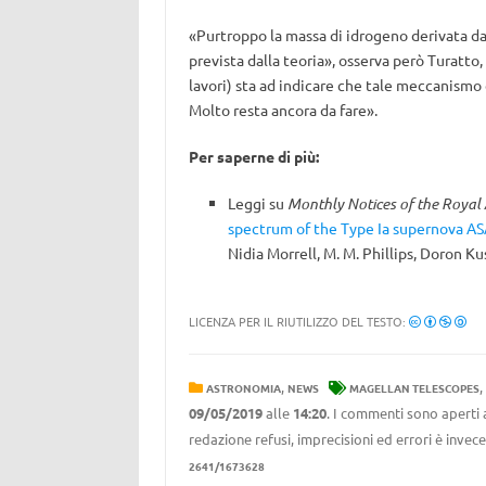
«Purtroppo la massa di idrogeno derivata da
prevista dalla teoria», osserva però Turatto, 
lavori) sta ad indicare che tale meccanismo 
Molto resta ancora da fare».
Per saperne di più:
Leggi su
Monthly Notices of the Royal 
spectrum of the Type Ia supernova A
Nidia Morrell, M. M. Phillips, Doron Ku
LICENZA PER IL RIUTILIZZO DEL TESTO:
,
,
ASTRONOMIA
NEWS
MAGELLAN TELESCOPES
09/05/2019
alle
14:20
. I commenti sono aperti 
redazione refusi, imprecisioni ed errori è invec
2641/1673628