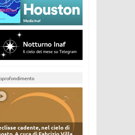
pprofondimento
eclisse cadente, nel cielo di
osto. A cura di Fabrizio Villa