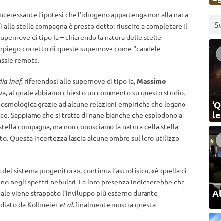
ì interessante l’ipotesi che l’idrogeno appartenga non alla nana
S
ì alla stella compagna è presto detto: riuscire a completare il
upernove di tipo Ia – chiarendo la natura delle stelle
impiego corretto di queste supernove come “candele
assie remote.
ia Inaf
, riferendosi alle supernove di tipo Ia,
Massimo
adova, al quale abbiamo chiesto un commento su questo studio,
‘Q
a cosmologica grazie ad alcune relazioni empiriche che legano
l
 luce. Sappiamo che si tratta di nane bianche che esplodono a
stella compagna, ma non conosciamo la natura della stella
. Questa incertezza lascia alcune ombre sul loro utilizzo
 del sistema progenitore», continua l’astrofisico, «è quella di
geno negli spettri nebulari. La loro presenza indicherebbe che
Al
uale viene strappato l’inviluppo più esterno durante
tudiato da Kollmeier
et al.
finalmente mostra questa