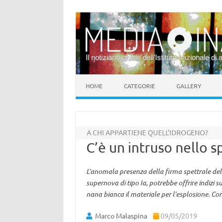
Il notiziario online dell’Istituto nazionale di 
Vai al contenuto
HOME
CATEGORIE
GALLERY
A CHI APPARTIENE QUELL’IDROGENO?
C’è un intruso nello 
L’anomala presenza della firma spettrale dell
supernova di tipo Ia, potrebbe offrire indizi 
nana bianca il materiale per l’esplosione. C
Marco Malaspina
09/05/2019