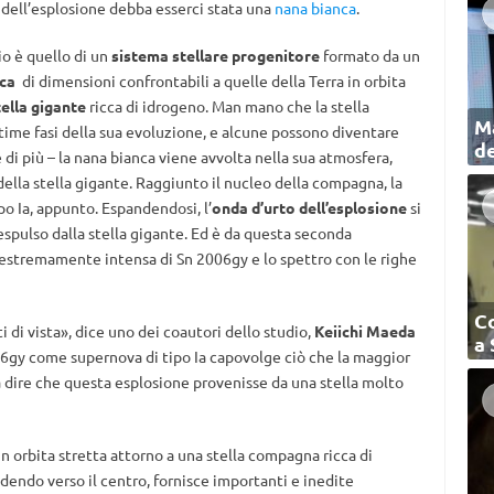
ne dell’esplosione debba esserci stata una
nana bianca
.
io è quello di un
sistema stellare progenitore
formato da un
ca
di dimensioni confrontabili a quelle della Terra in orbita
ella gigante
ricca di idrogeno. Man mano che la stella
Ma
time fasi della sua evoluzione, e alcune possono diventare
de
di più – la nana bianca viene avvolta nella sua atmosfera,
della stella gigante. Raggiunto il nucleo della compagna, la
o Ia, appunto. Espandendosi, l’
onda d’urto dell’esplosione
si
pulso dalla stella gigante. Ed è da questa seconda
e estremamente intensa di Sn 2006gy e lo spettro con le righe
C
nti di vista», dice uno dei coautori dello studio,
Keiichi Maeda
a
006gy come supernova di tipo Ia capovolge ciò che la maggior
 a dire che questa esplosione provenisse da una stella molto
in orbita stretta attorno a una stella compagna ricca di
endo verso il centro, fornisce importanti e inedite