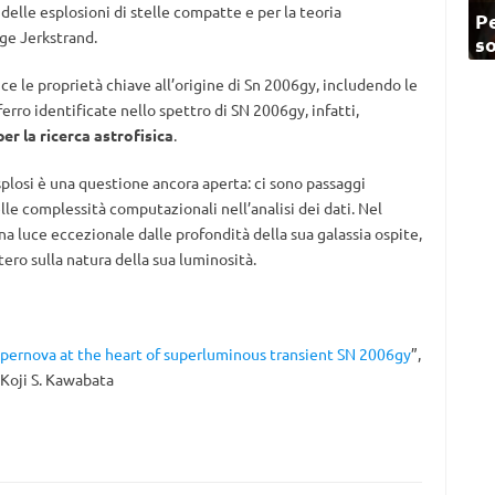
elle esplosioni di stelle compatte e per la teoria
Pe
nge Jerkstrand.
so
ce le proprietà chiave all’origine di Sn 2006gy, includendo le
ferro identificate nello spettro di SN 2006gy, infatti,
r la ricerca astrofisica
.
esplosi è una questione ancora aperta: ci sono passaggi
le complessità computazionali nell’analisi dei dati. Nel
a luce eccezionale dalle profondità della sua galassia ospite,
ro sulla natura della sua luminosità.
upernova at the heart of superluminous transient SN 2006gy
”,
 Koji S. Kawabata