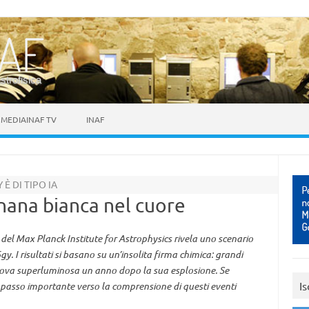
astrofisica
MEDIAINAF TV
INAF
È DI TIPO IA
ana bianca nel cuore
del Max Planck Institute for Astrophysics rivela uno scenario
gy. I risultati si basano su un’insolita firma chimica: grandi
nova superluminosa un anno dopo la sua esplosione. Se
Is
 passo importante verso la comprensione di questi eventi