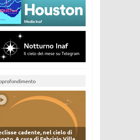
pprofondimento
eclisse cadente, nel cielo di
osto. A cura di Fabrizio Villa