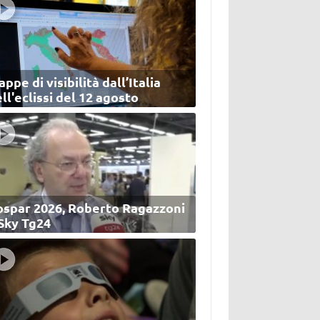
ppe di visibilità dall’Italia
ll'eclissi del 12 agosto
ospar 2026, Roberto Ragazzoni
 Sky Tg24