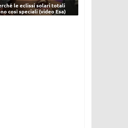
rché le eclissi solari totali
no così speciali (video Esa)