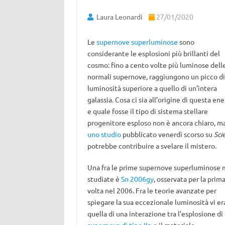
Laura Leonardi
27/01/2020
Le
supernove superluminose
sono
considerante le esplosioni più brillanti del
cosmo: fino a cento volte più luminose dell
normali supernove, raggiungono un picco di
luminosità superiore a quello di un’intera
galassia. Cosa ci sia all’origine di questa ene
e quale fosse il tipo di sistema stellare
progenitore esploso non è ancora chiaro, m
uno studio
pubblicato venerdì scorso su
Sci
potrebbe contribuire a svelare il mistero.
Una fra le prime supernove superluminose 
studiate è
Sn 2006gy
, osservata per la prim
volta nel 2006. Fra le teorie avanzate per
spiegare la sua eccezionale luminosità vi er
quella di una interazione tra l’esplosione di