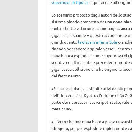
supernova di tipo Ia
, e quindi che all’origi
Lo scenario proposto dagli autori dello stud
sistema binario composto da
una nana bian
molto stretta attorno alla compagna,
una st
gigante si espande – questo accade nelle ul
grandi quanto
la distanza Terra-Sole
o anche 
finendo per cadere a spirale verso il centro 
nana bianca esplode – come supernova di tip
scontra con il materiale precedentemente es
gigantesca collisione che ha origine la luc
del ferro neutro.
«Si tratta di risultati significativi da più pu
dell’Università di Kyoto. «L’origine di Sn 2
parte dei ricercatori aveva ipotizzato, vale
massiccia».
«Il fatto che una nana bianca possa trovarsi 
idrogeno, per poi esplodere rapidamente cad