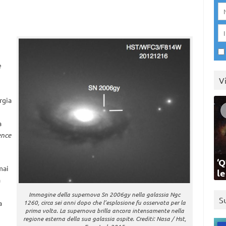
e
V
rgia
a
ence
‘Q
mai
l
a
Immagine della supernova Sn 2006gy nella galassia Ngc
S
a
1260, circa sei anni dopo che l’esplosione fu osservata per la
prima volta. La supernova brilla ancora intensamente nella
regione esterna della sua galassia ospite. Crediti: Nasa / Hst,