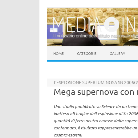
Il notiziario online dell’Istituto nazionale di 
Vai al contenuto
HOME
CATEGORIE
GALLERY
L’ESPLOSIONE SUPERLUMINOSA SN 2006GY 
Mega supernova con n
Uno studio pubblicato su Science da un team 
inatteso all‘origine dell'esplosione di Sn 2006
quantità di ferro neutro emesse dalla super
confermato, il risultato rappresenterebbe un
cosmici estremi