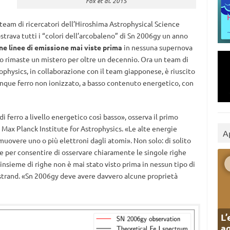
Fox et al. 2015
 team di ricercatori dell’Hiroshima Astrophysical Science
trava tutti i “colori dell’arcobaleno” di Sn 2006gy un anno
ne linee di emissione mai viste prima
in nessuna supernova
sono rimaste un mistero per oltre un decennio. Ora un team di
rophysics, in collaborazione con il team giapponese, è riuscito
nque ferro non ionizzato, a basso contenuto energetico, con
i ferro a livello energetico così basso», osserva il primo
l Max Planck Institute for Astrophysics. «Le alte energie
A
uovere uno o più elettroni dagli atomi». Non solo: di solito
 per consentire di osservare chiaramente le singole righe
 insieme di righe non è mai stato visto prima in nessun tipo di
kstrand. «Sn 2006gy deve avere davvero alcune proprietà
L’
ag