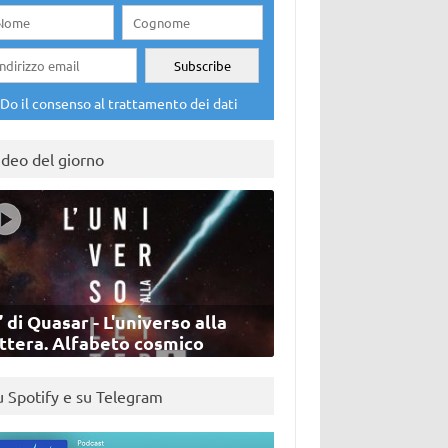
Do il consenso al trattamento dei dati
ideo del giorno
’ di Quasar - L'universo alla
ettera. Alfabeto cosmico
u Spotify e su Telegram