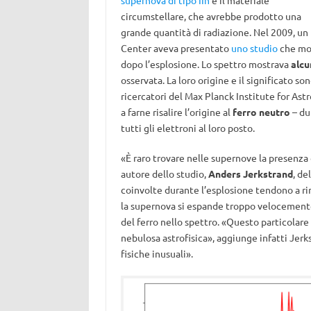
supernova di tipo IIn
e il materiale
circumstellare, che avrebbe prodotto una
grande quantità di radiazione. Nel 2009, un
Center aveva presentato
uno studio
che mos
dopo l’esplosione. Lo spettro mostrava
alcu
osservata. La loro origine e il significato 
ricercatori del Max Planck Institute for Ast
a farne risalire l’origine al
ferro neutro
– du
tutti gli elettroni al loro posto.
«È raro trovare nelle supernove la presenza d
autore dello studio,
Anders Jerkstrand
, de
coinvolte durante l’esplosione tendono a rim
la supernova si espande troppo velocemente
del ferro nello spettro. «Questo particolare
nebulosa astrofisica», aggiunge infatti Jer
fisiche inusuali».