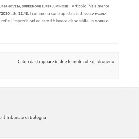
,
Articolo inizialmente
UPERNOVE IA
SUPERNOVE SUPERLUMINOSE
/2020
alle
22:43
. I commenti sono aperti a tutti
SULLA PAGINA
 refusi, imprecisioni ed errori è invece disponibile un
MODULO
Caldo da strappare in due le molecole di idrogeno
→
 il Tribunale di Bologna