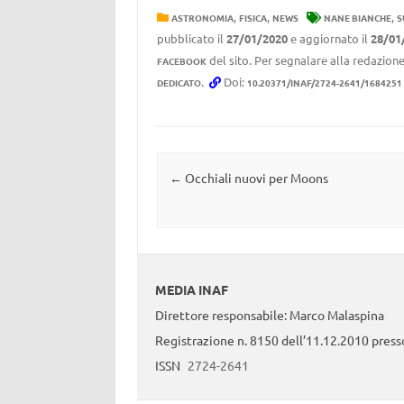
,
,
,
ASTRONOMIA
FISICA
NEWS
NANE BIANCHE
S
pubblicato il
27/01/2020
e aggiornato il
28/01
del sito. Per segnalare alla redazione
FACEBOOK
.
Doi:
DEDICATO
10.20371/INAF/2724-2641/1684251
Navigazione articolo
←
Occhiali nuovi per Moons
MEDIA INAF
Direttore responsabile: Marco Malaspina
Registrazione n. 8150 dell’11.12.2010 presso
ISSN
2724-2641