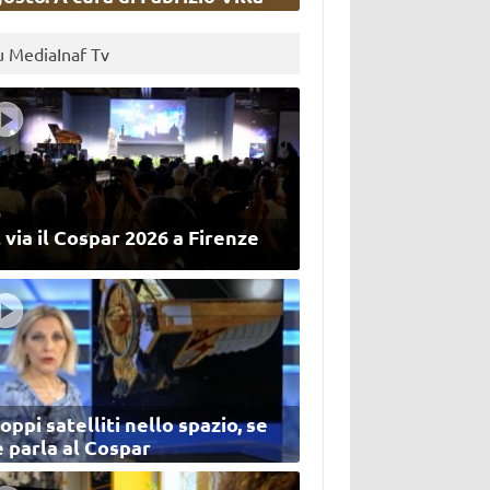
u MediaInaf Tv
 via il Cospar 2026 a Firenze
oppi satelliti nello spazio, se
 parla al Cospar