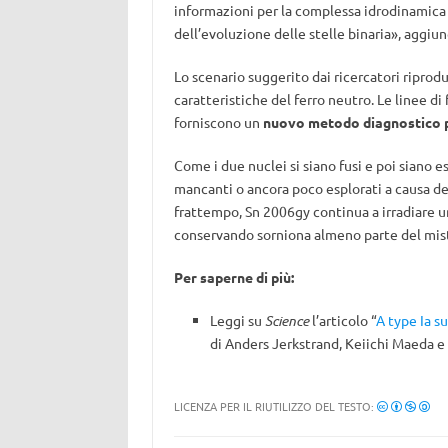
informazioni per la complessa idrodinamica d
dell’evoluzione delle stelle binaria», aggiu
Lo scenario suggerito dai ricercatori riprodu
caratteristiche del ferro neutro. Le linee di 
forniscono un
nuovo metodo diagnostico pe
Come i due nuclei si siano fusi e poi siano 
mancanti o ancora poco esplorati a causa del
frattempo, Sn 2006gy continua a irradiare un
conservando sorniona almeno parte del miste
Per saperne di più:
Leggi su
Science
l’articolo “
A type Ia s
di Anders Jerkstrand, Keiichi Maeda e
LICENZA PER IL RIUTILIZZO DEL TESTO: